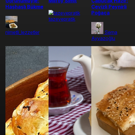
Görünümüyle:
Milföy Simit
Çabucak Hazır:
Haşhaşlı Bükme
Cevizli Peynirli
Poğaça
tazevepratik
nimetli_lezzetler
Sema
Ayvazoğlu