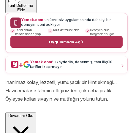
Tarif Defterime
Ekle
Yemek.com
'un ücretsiz uygulamasında daha iyi bir
deneyim seni bekliyor
Tarifi ekran
Tarif defterine ekle
Deneyenlerin
kapanmadan yap
fotoğraflarını gör
Uygulamada Aç
Yemek.com
'u kaydedin, denenmiş, tam ölçülü
+
tarifleri kaçırmayın.
İnanılmaz kolay, lezzetli, yumuşacık bir Hint ekmeği...
Hazırlamak ise tahmin ettiğinizden çok daha pratik.
Öyleyse kolları sıvayın ve mutfağın yolunu tutun.
Devamını Oku