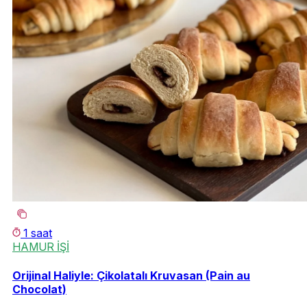
1 saat
HAMUR İŞİ
Orijinal Haliyle: Çikolatalı Kruvasan (Pain au
Chocolat)