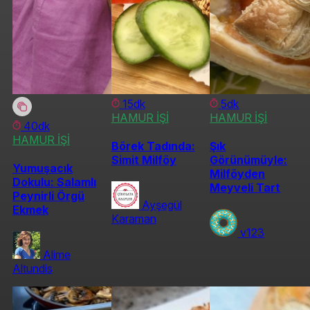
15dk
5dk
HAMUR İŞİ
HAMUR İŞİ
40dk
HAMUR İŞİ
Börek Tadında:
Şık
Simit Milföy
Görünümüyle:
Yumuşacık
Milföyden
Dokulu: Salamlı
Meyveli Tart
Peynirli Örgü
Ayşegül
Ekmek
Karaman
v123
Alime
Altundis