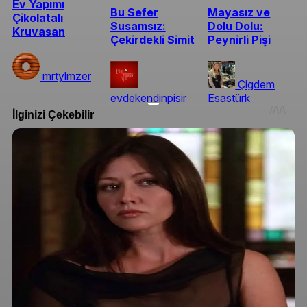
Ev Yapımı
Bu Sefer
Mayasız ve
Çikolatalı
Susamsız:
Dolu Dolu:
Kruvasan
Çekirdekli Simit
Peynirli Pişi
mrtylmzer
Çigdem
evdekendinpisir
Esastürk