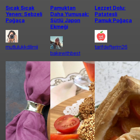
Sıcak Sıcak
Pamuktan
Lezzet Dolu:
Yenen: Sebzeli
Daha Yumuşak:
Patatesli
Poğaça
Sütlü Japon
Pamuk Poğaça
Ekmeği
mutlulukkdilimii
tarifdefterim26
bakewithbest