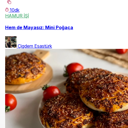
10dk
HAMUR İŞİ
Hem de Mayasız: Mini Poğaça
Çigdem Esastürk