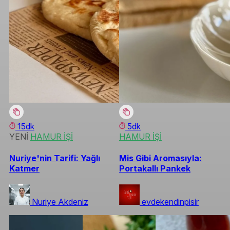
15dk
5dk
YENİ
HAMUR İŞİ
HAMUR İŞİ
Nuriye'nin Tarifi: Yağlı
Mis Gibi Aromasıyla:
Katmer
Portakallı Pankek
Nuriye Akdeniz
evdekendinpisir