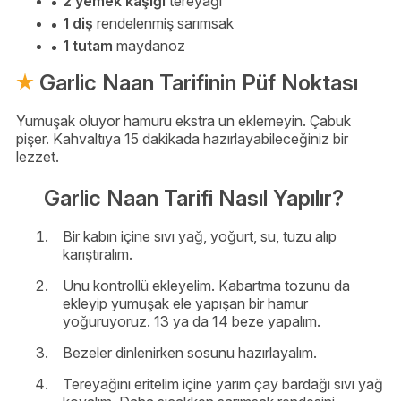
2 yemek kaşığı
tereyağı
1 diş
rendelenmiş sarımsak
1 tutam
maydanoz
Garlic Naan Tarifinin Püf Noktası
Yumuşak oluyor hamuru ekstra un eklemeyin. Çabuk
pişer. Kahvaltıya 15 dakikada hazırlayabileceğiniz bir
lezzet.
Garlic Naan Tarifi Nasıl Yapılır?
Bir kabın içine sıvı yağ, yoğurt, su, tuzu alıp
karıştıralım.
Unu kontrollü ekleyelim. Kabartma tozunu da
ekleyip yumuşak ele yapışan bir hamur
yoğuruyoruz. 13 ya da 14 beze yapalım.
Bezeler dinlenirken sosunu hazırlayalım.
Tereyağını eritelim içine yarım çay bardağı sıvı yağ