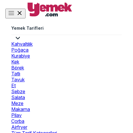
Yemek Tarifleri
Kahvaltılık
Poğaça
Kurabiye
Kek
Börek
Tatlı
Tavuk
Et
Sebze
Salata
Meze
Makarna
Pilav
Çorba
Airfryer