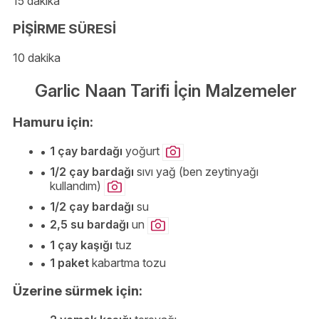
15 dakika
PİŞİRME SÜRESİ
10 dakika
Garlic Naan Tarifi İçin Malzemeler
Hamuru için:
1 çay bardağı
yoğurt
1/2 çay bardağı
sıvı yağ (ben zeytinyağı
kullandım)
1/2 çay bardağı
su
2,5 su bardağı
un
1 çay kaşığı
tuz
1 paket
kabartma tozu
Üzerine sürmek için: