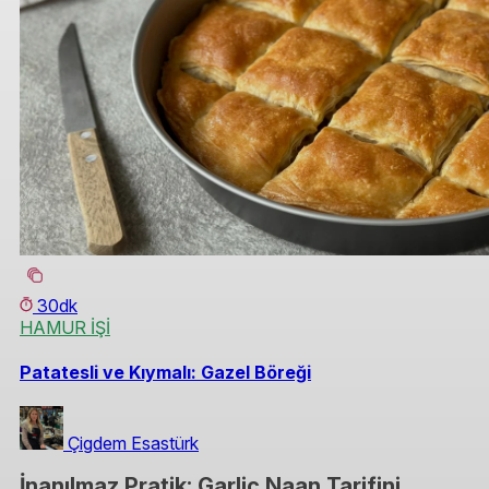
30dk
HAMUR İŞİ
Patatesli ve Kıymalı: Gazel Böreği
Çigdem Esastürk
İnanılmaz Pratik: Garlic Naan Tarifini