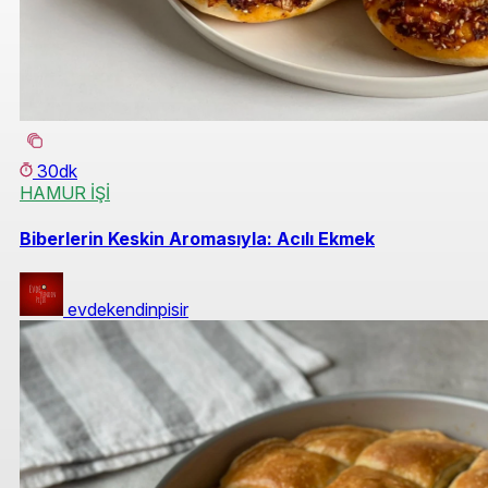
30dk
HAMUR İŞİ
Biberlerin Keskin Aromasıyla: Acılı Ekmek
evdekendinpisir