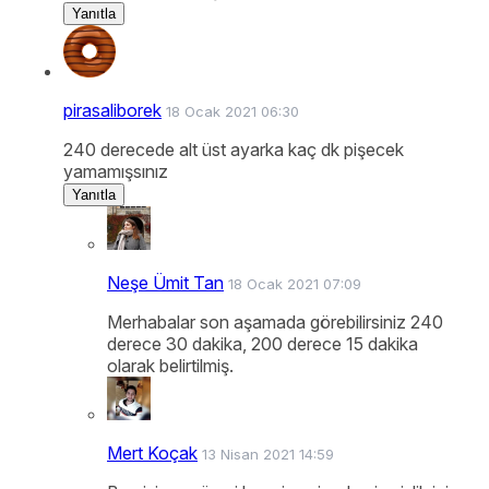
Yanıtla
pirasaliborek
18 Ocak 2021 06:30
240 derecede alt üst ayarka kaç dk pişecek
yamamışsınız
Yanıtla
Neşe Ümit Tan
18 Ocak 2021 07:09
Merhabalar son aşamada görebilirsiniz 240
derece 30 dakika, 200 derece 15 dakika
olarak belirtilmiş.
Mert Koçak
13 Nisan 2021 14:59