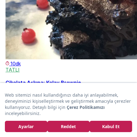
10dk
TATLI
Çikolata Aşkına: Kolay Brownie
Tuba Büşra SAĞLAM