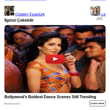
Çigdem Esastürk
Leyl