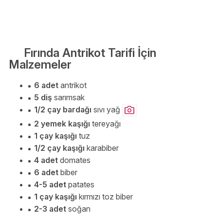
Fırında Antrikot Tarifi İçin
Malzemeler
6 adet
antrikot
5 diş
sarımsak
1/2 çay bardağı
sıvı yağ
2 yemek kaşığı
tereyağı
1 çay kaşığı
tuz
1/2 çay kaşığı
karabiber
4 adet
domates
6 adet
biber
4-5 adet
patates
1 çay kaşığı
kırmızı toz biber
2-3 adet
soğan