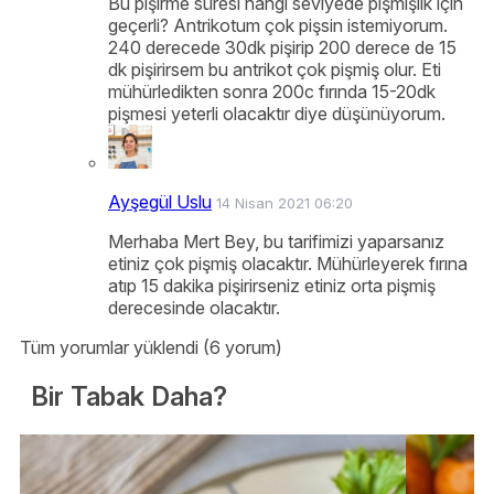
Bu pişirme süresi hangi seviyede pişmişlik için
geçerli? Antrikotum çok pişsin istemiyorum.
240 derecede 30dk pişirip 200 derece de 15
dk pişirirsem bu antrikot çok pişmiş olur. Eti
mühürledikten sonra 200c fırında 15-20dk
pişmesi yeterli olacaktır diye düşünüyorum.
Ayşegül Uslu
14 Nisan 2021 06:20
Merhaba Mert Bey, bu tarifimizi yaparsanız
etiniz çok pişmiş olacaktır. Mühürleyerek fırına
atıp 15 dakika pişirirseniz etiniz orta pişmiş
derecesinde olacaktır.
Tüm yorumlar yüklendi (6 yorum)
Bir Tabak Daha?