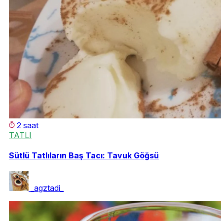
2 saat
TATLI
Sütlü Tatlıların Baş Tacı: Tavuk Göğsü
_agztadi_