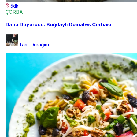
5dk
ÇORBA
Daha Doyurucu: Buğdaylı Domates Çorbası
Tarif Durağım