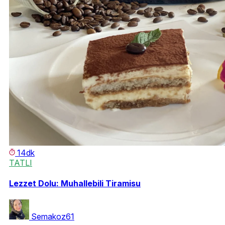
14dk
TATLI
Lezzet Dolu: Muhallebili Tiramisu
Semakoz61