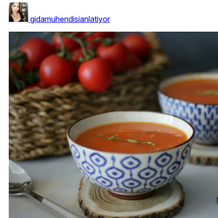
gidamuhendisianlatiyor