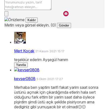
Kaldır
Metin veya görsel ekleyin. (0)
Gönder
Mert Koçak
21 Kasım 2021 15:17
teşekkür ederim Ayşegül hanım
Yanıtla
kevser0808
5 Ekim 2021 17:27
Merhaba ben yaptim tarifi fakat yarim saat sonra
üstünü açmak için çıkardığımda etlerin hala sert
olduğunu fark ettim bir yarim saat daha öylece
pişirdim şimdi üstü açık şekilde pisiriyorum ama
dediginiz gibi yumuşacık bir et olmadi🙁🙁