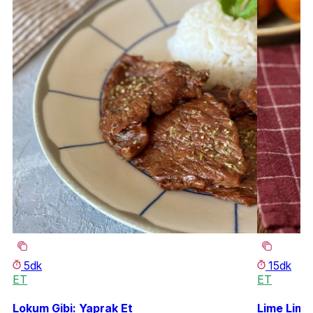
5dk
15dk
ET
ET
Lokum Gibi: Yaprak Et
Lime Lime