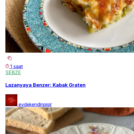
1 saat
SEBZE
Lazanyaya Benzer: Kabak Graten
evdekendinpisir