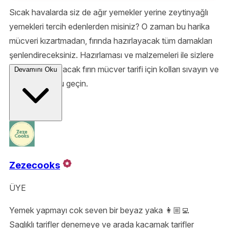
Sıcak havalarda siz de ağır yemekler yerine zeytinyağlı
yemekleri tercih edenlerden misiniz? O zaman bu harika
mücveri kızartmadan, fırında hazırlayacak tüm damakları
şenlendireceksiniz. Hazırlaması ve malzemeleri ile sizlere
kolaylık sağlayacak fırın mücver tarifi için kolları sıvayın ve
Devamını Oku
mutfağa doğru geçin.
Zezecooks
ÜYE
Yemek yapmayı cok seven bir beyaz yaka 👩🏼‍💻
Saglıklı tarifler denemeye ve arada kacamak tarifler