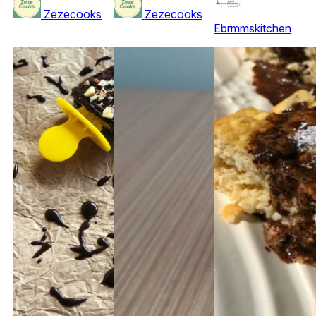
Zezecooks
Zezecooks
Ebrmmskitchen