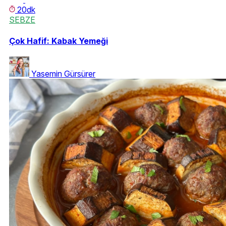
20dk
SEBZE
Çok Hafif: Kabak Yemeği
Yasemin Gürsürer