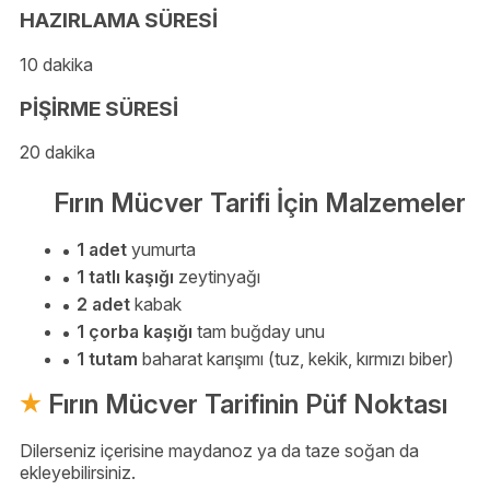
HAZIRLAMA SÜRESİ
10 dakika
PİŞİRME SÜRESİ
20 dakika
Fırın Mücver Tarifi İçin Malzemeler
1 adet
yumurta
1 tatlı kaşığı
zeytinyağı
2 adet
kabak
1 çorba kaşığı
tam buğday unu
1 tutam
baharat karışımı (tuz, kekik, kırmızı biber)
Fırın Mücver Tarifinin Püf Noktası
Dilerseniz içerisine maydanoz ya da taze soğan da
ekleyebilirsiniz.