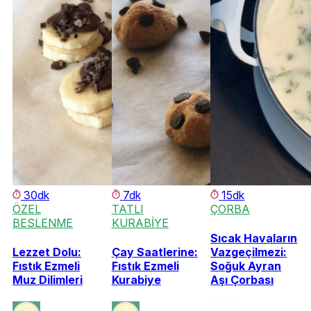
30dk
7dk
15dk
ÖZEL
TATLI
ÇORBA
BESLENME
KURABİYE
Sıcak Havaların
Lezzet Dolu:
Çay Saatlerine:
Vazgeçilmezi:
Fıstık Ezmeli
Fıstık Ezmeli
Soğuk Ayran
Muz Dilimleri
Kurabiye
Aşı Çorbası