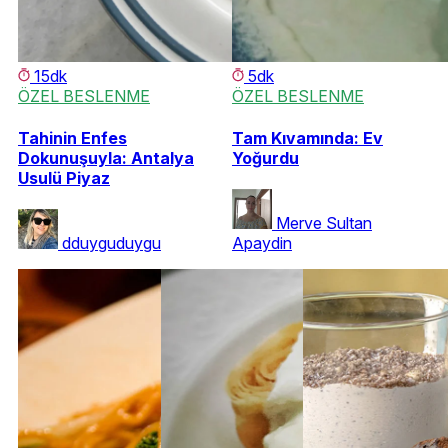
15dk
5dk
ÖZEL BESLENME
ÖZEL BESLENME
Tahinin Enfes
Tam Kıvamında: Ev
Dokunuşuyla: Antalya
Yoğurdu
Usulü Piyaz
Merve Sultan
dduyguduygu
Apaydin