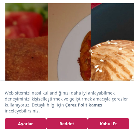
5dk
15dk
15dk
BÖREK
PİZZA
POĞAÇA