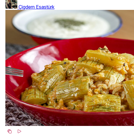
Çigdem Esastürk