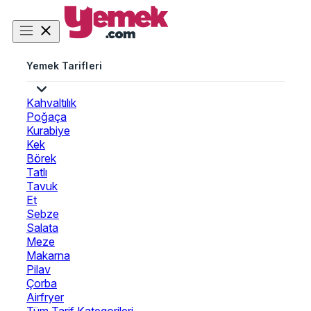
Yemek Tarifleri
Kahvaltılık
Poğaça
Kurabiye
Kek
Börek
Tatlı
Tavuk
Et
Sebze
Salata
Meze
Makarna
Pilav
Çorba
Airfryer