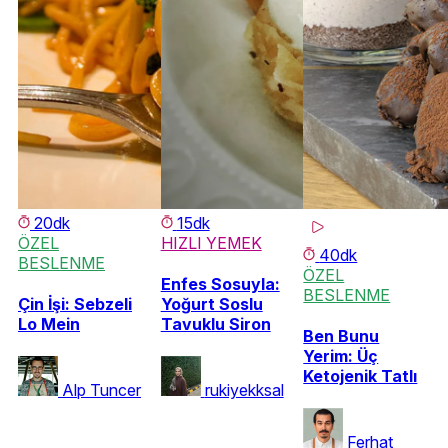
20dk
15dk
ÖZEL
HIZLI YEMEK
40dk
BESLENME
ÖZEL
Enfes Sosuyla:
BESLENME
Çin İşi: Sebzeli
Yoğurt Soslu
Lo Mein
Tavuklu Siron
Ben Bunu
Yerim: Üç
Ketojenik Tatlı
Alp Tuncer
rukiyekksal
Ferhat