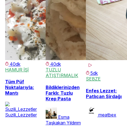
40dk
40dk
HAMUR İŞİ
TUZLU
5dk
ATIŞTIRMALIK
SEBZE
Tüm Püf
Noktalarıyla:
Bildiklerinizden
Enfes Lezzet:
Mantı
Farklı: Tuzlu
Patlıcan Sirdağı
Krep Pasta
Suzili_Lezzetler
meatbex
Esma
Taşkakan Yıldırım