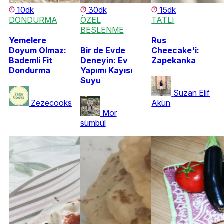
10dk
30dk
15dk
DONDURMA
ÖZEL
TATLI
BESLENME
Yemelere
Rus
Doyum Olmaz:
Bir de Evde
Cheecake'i:
Bademli Fit
Deneyin: Ev
Zapekanka
Dondurma
Yapımı Kayısı
Suyu
Suzan Elif
Zezecooks
Akün
Mor
sümbül