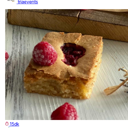
triaevents
15dk