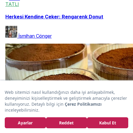
TATLI
Herkesi Kendine Çeker: Rengarenk Donut
İsmihan Cönger