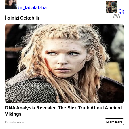
bir_tabakdaha
Çigd