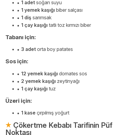
1 adet
soğan suyu
1 yemek kaşığı
biber salçası
1 diş
sarımsak
1 çay kaşığı
tatlı toz kırmızı biber
Tabanı için:
3 adet
orta boy patates
Sos için:
12 yemek kaşığı
domates sos
2 yemek kaşığı
zeytinyağı
1 çay kaşığı
tuz
Üzeri için:
1 kase
çırpılmış yoğurt
Çökertme Kebabı Tarifinin Püf
Noktası