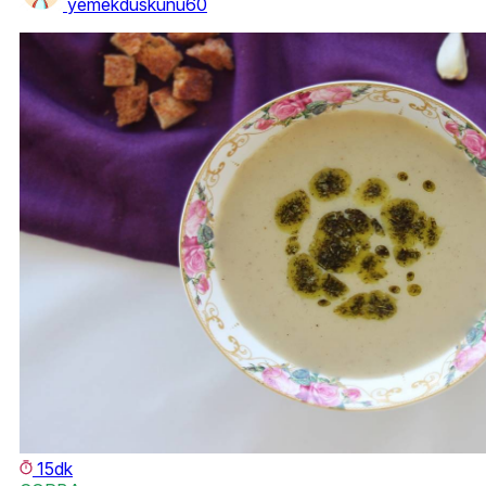
yemekduskunu60
15dk