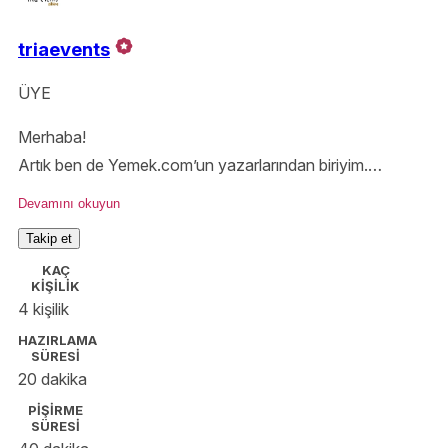
triaevents
ÜYE
Merhaba!
Artık ben de Yemek.com’un yazarlarından biriyim.
Birlikte lezzetli bir çok tarif deneyip, mutlu sofralarda
Devamını okuyun
buluşalım.
Takip et
Beni instagram hesabımdan da takip edebilirsiniz;
KAÇ
@triaevents
KİŞİLİK
4 kişilik
HAZIRLAMA
SÜRESİ
20 dakika
PİŞİRME
SÜRESİ