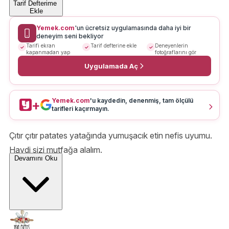
Tarif Defterime
Ekle
Yemek.com
'un ücretsiz uygulamasında daha iyi bir
deneyim seni bekliyor
Tarifi ekran
Tarif defterine ekle
Deneyenlerin
kapanmadan yap
fotoğraflarını gör
Uygulamada Aç
Yemek.com
'u kaydedin, denenmiş, tam ölçülü
+
tarifleri kaçırmayın.
Çıtır çıtır patates yatağında yumuşacık etin nefis uyumu.
Haydi sizi mutfağa alalım.
Devamını Oku