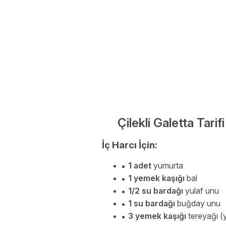
Çilekli Galetta Tari
İç Harcı İçin:
1 adet
yumurta
1 yemek kaşığı
bal
1/2 su bardağı
yulaf unu
1 su bardağı
buğday unu
3 yemek kaşığı
tereyağı (