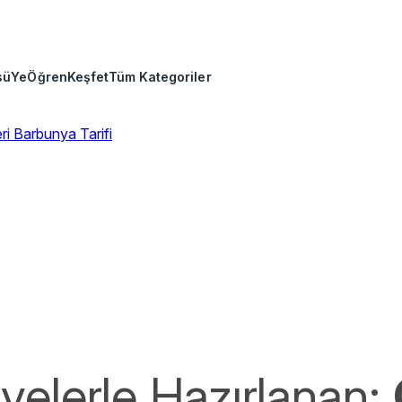
sü
Ye
Öğren
Keşfet
Tüm Kategoriler
eri
Barbunya Tarifi
elerle Hazırlanan: