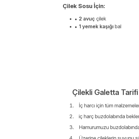
Çilek Sosu İçin:
2 avuç
çilek
1 yemek kaşığı
bal
Çilekli Galetta Tarifi
İç harcı için tüm malzemele
iç harç buzdolabında beklerken
Hamurumuzu buzdolabından ç
Üzerine çileklerin suyunu s