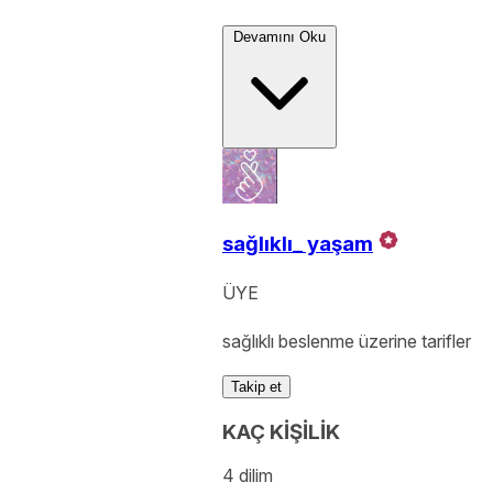
Devamını Oku
sağlıklı_ yaşam
ÜYE
sağlıklı beslenme üzerine tarifler
Takip et
KAÇ KİŞİLİK
4 dilim