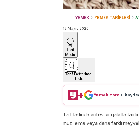
YEMEK
YEMEK TARİFLERİ
A
19 Mayıs 2020
Tarif
Modu
Tarif Defterime
Ekle
+
Yemek.com
'u kayded
Tart tadında enfes bir galetta tarifi
muz, elma veya daha farklı meyveler 