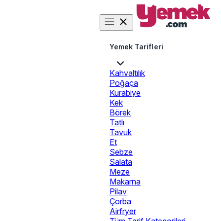
Yemek Tarifleri
Kahvaltılık
Poğaça
Kurabiye
Kek
Börek
Tatlı
Tavuk
Et
Sebze
Salata
Meze
Makarna
Pilav
Çorba
Airfryer