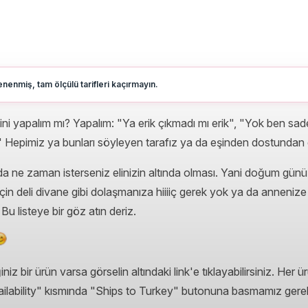
nenmiş, tam ölçülü tarifleri kaçırmayın.
idini yapalım mı? Yapalım: "Ya erik çıkmadı mı erik", "Yok ben s
" Hepimiz ya bunları söyleyen tarafız ya da eşinden dostundan
da ne zaman isterseniz elinizin altında olması. Yani doğum günü 
n deli divane gibi dolaşmanıza hiiiiç gerek yok ya da annenize sır
u listeye bir göz atın deriz.
niz bir ürün varsa görselin altındaki link'e tıklayabilirsiniz. He
vailability" kısmında "Ships to Turkey" butonuna basmamız gerek