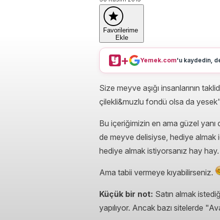
Favorilerime
Ekle
+
Yemek.com
'u kaydedin, de
Size meyve aşığı insanlarının takl
çilekli&muzlu fondü olsa da yesek
Bu içeriğimizin en ama güzel yanı 
de meyve delisiyse, hediye almak içi
hediye almak istiyorsanız hay hay. B
Ama tabii vermeye kıyabilirseniz.
Küçük bir not:
Satın almak istediği
yapılıyor. Ancak bazı sitelerde "A