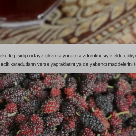
kerle pişirilip ortaya çıkan suyunun süzdürülmesiyle elde edili
ecik karadutların varsa yapraklarını ya da yabancı maddelerini t