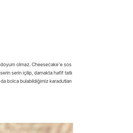
elere doyum olmaz. Cheesecake'e sos
in serin içilip, damakta hafif tatlı
da bolca bulabildiğimiz karadutları