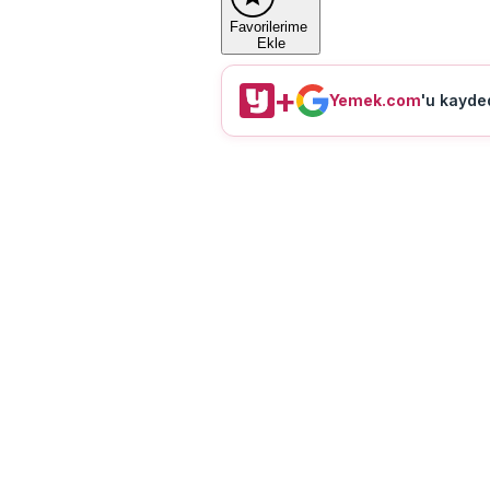
Favorilerime
Ekle
+
Yemek.com
'u kayded