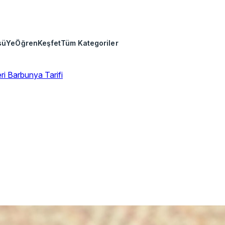
sü
Ye
Öğren
Keşfet
Tüm Kategoriler
eri
Barbunya Tarifi