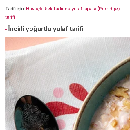
Tarifi için:
Havuçlu kek tadında yulaf lapası (Porridge)
tarifi
İncirli yoğurtlu yulaf tarifi