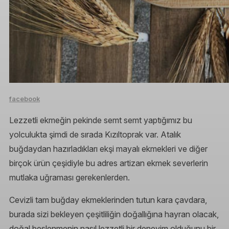
facebook
Lezzetli ekmeğin pekinde semt semt yaptığımız bu
yolculukta şimdi de sırada Kızıltoprak var. Atalık
buğdaydan hazırladıkları ekşi mayalı ekmekleri ve diğer
birçok ürün çeşidiyle bu adres artizan ekmek severlerin
mutlaka uğraması gerekenlerden.
Cevizli tam buğday ekmeklerinden tutun kara çavdara,
burada sizi bekleyen çeşitliliğin doğallığına hayran olacak,
doğal beslenmenin nasıl lezzetli bir deneyim olduğunu bir