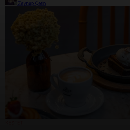
Zeynep Çetin
KEŞFET