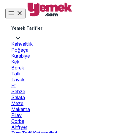
Yemek Tarifleri
Kahvaltılık
Poğaça
Kurabiye
Kek
Börek
Tatlı
Tavuk
Et
Sebze
Salata
Meze
Makarna
Pilav
Çorba
Airfryer