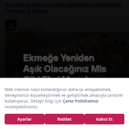
Karaköy Kafeleri: Karaköy'de Kahve İçebileceğiniz
En Güzel 12 Mekan
Zeynep Çetin
Ekmeğe Yeniden
Aşık Olacağınız Mis
Gibi Ekşi Mayalı
Ekmekler Yapan 8
Leziz Mekan