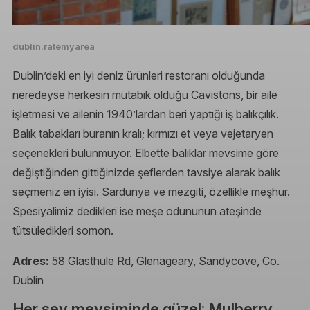
dublin.ratemyarea
Dublin’deki en iyi deniz ürünleri restoranı olduğunda
neredeyse herkesin mutabık olduğu Cavistons, bir aile
işletmesi ve ailenin 1940’lardan beri yaptığı iş balıkçılık.
Balık tabakları buranın kralı; kırmızı et veya vejetaryen
seçenekleri bulunmuyor. Elbette balıklar mevsime göre
değiştiğinden gittiğinizde şeflerden tavsiye alarak balık
seçmeniz en iyisi. Sardunya ve mezgiti, özellikle meşhur.
Spesiyalimiz dedikleri ise meşe odununun ateşinde
tütsüledikleri somon.
Adres:
58 Glasthule Rd, Glenageary, Sandycove, Co.
Dublin
Her şey mevsiminde güzel: Mulberry