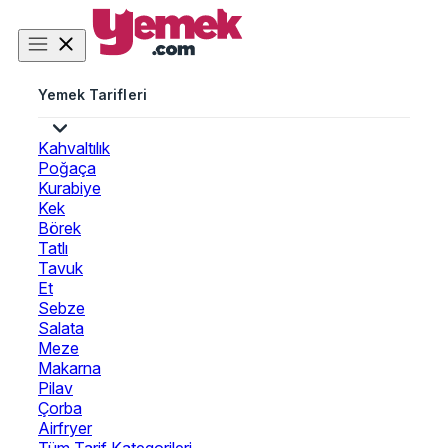
Yemek Tarifleri
Kahvaltılık
Poğaça
Kurabiye
Kek
Börek
Tatlı
Tavuk
Et
Sebze
Salata
Meze
Makarna
Pilav
Çorba
Airfryer