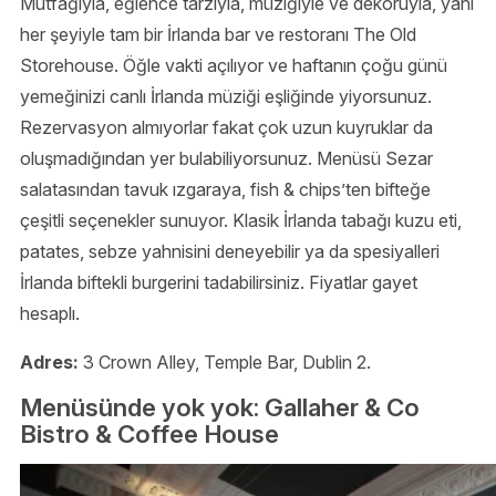
Mutfağıyla, eğlence tarzıyla, müziğiyle ve dekoruyla, yani
her şeyiyle tam bir İrlanda bar ve restoranı The Old
Storehouse. Öğle vakti açılıyor ve haftanın çoğu günü
yemeğinizi canlı İrlanda müziği eşliğinde yiyorsunuz.
Rezervasyon almıyorlar fakat çok uzun kuyruklar da
oluşmadığından yer bulabiliyorsunuz. Menüsü Sezar
salatasından tavuk ızgaraya, fish & chips’ten bifteğe
çeşitli seçenekler sunuyor. Klasik İrlanda tabağı kuzu eti,
patates, sebze yahnisini deneyebilir ya da spesiyalleri
İrlanda biftekli burgerini tadabilirsiniz. Fiyatlar gayet
hesaplı.
Adres:
3 Crown Alley, Temple Bar, Dublin 2.
Menüsünde yok yok: Gallaher & Co
Bistro & Coffee House