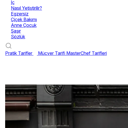
İç
Nasıl Yetiştirilir?
Egzersiz
Çiçek Bakımı
Anne Çocuk
Şaşır
Sözlük
Pratik Tarifler
Mücver Tarifi
MasterChef Tarifleri