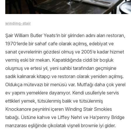
winding-stair
Şair William Butler Yeats’in bir şiirinden adını alan restoran,
1970’lerde bir sahaf cafe olarak açılmış, edebiyat ve
sanat çevrelerinin gözdesi olmuş ve 2005’e kadar hizmet
vermiş eski bir mekan. Kapatıldığında ciddi bir boşluk
oluşmuş ve ertesi yıl, yeni sahibi tarafından geçmişine
sadık kalınarak kitapçı ve restoran olarak yeniden açılmış.
Oldukça mütevazı bir menüsü var. Mutfağı daha çok yerel
ev yapımı yemeklere dayanıyor. Kendi usulleriyle servis
ettikleri yemek, tütsülenmiş balık ve tütsülenmiş
Knockanore peynirini içeren Winding Stair Smokies
tabağı. Üstüne kahve ve Liffey Nehri ve Ha’penny Bridge
manzarası eşliğinde çikolatalı vişneli brownie iyi gider.