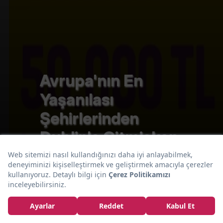
Avrupa'nın En
Yaşanılası
Şehirlerinden
Dublin'e Gitmişken
Uğramanız
Gereken 11 Mekan