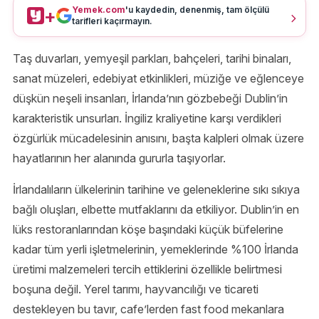
Yemek.com
'u kaydedin, denenmiş, tam ölçülü
+
tarifleri kaçırmayın.
Taş duvarları, yemyeşil parkları, bahçeleri, tarihi binaları,
sanat müzeleri, edebiyat etkinlikleri, müziğe ve eğlenceye
düşkün neşeli insanları, İrlanda’nın gözbebeği Dublin’in
karakteristik unsurları. İngiliz kraliyetine karşı verdikleri
özgürlük mücadelesinin anısını, başta kalpleri olmak üzere
hayatlarının her alanında gururla taşıyorlar.
İrlandalıların ülkelerinin tarihine ve geleneklerine sıkı sıkıya
bağlı oluşları, elbette mutfaklarını da etkiliyor. Dublin’in en
lüks restoranlarından köşe başındaki küçük büfelerine
kadar tüm yerli işletmelerinin, yemeklerinde %100 İrlanda
üretimi malzemeleri tercih ettiklerini özellikle belirtmesi
boşuna değil. Yerel tarımı, hayvancılığı ve ticareti
destekleyen bu tavır, cafe’lerden fast food mekanlara