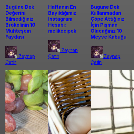
Bugüne Dek
Haftanın En
Bugüne Dek
Değerini
Bayıldığımız
Kullanmadan
Bilmediğiniz
Instagram
Çöpe Attığınız
Brokolinin 10
Hesabı:
İçin Pişman
Muhteşem
melikeeipek
Olacağınız 10
Faydası
Meyve Kabuğu
Zeynep
Zeynep
Çetin
Zeynep
Çetin
Çetin