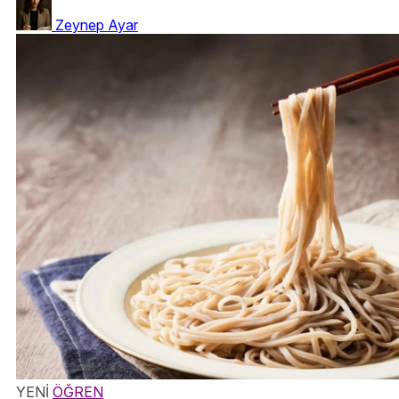
Zeynep Ayar
YENİ
ÖĞREN