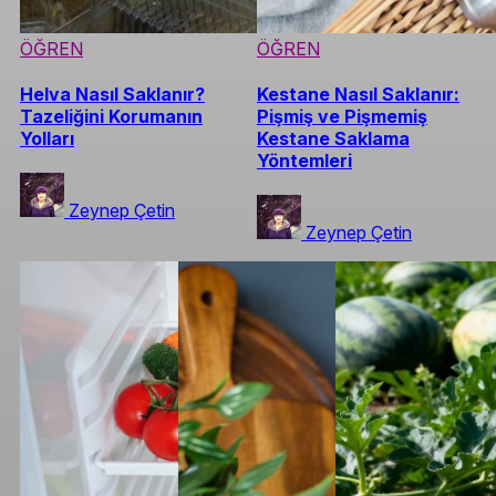
ÖĞREN
ÖĞREN
Helva Nasıl Saklanır?
Kestane Nasıl Saklanır:
Tazeliğini Korumanın
Pişmiş ve Pişmemiş
Yolları
Kestane Saklama
Yöntemleri
Zeynep Çetin
Zeynep Çetin