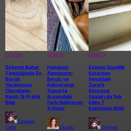
ÖĞREN
ÖĞREN
ÖĞREN
Sirkenin Bahar
Hangisini
Evinize Güzellik
Temizliğinde En
Almalısınız:
Katarken
Büyük
Beyaz ve
Havadaki
Yardımcınız
Kahverengi
Zararlı
Olacağının
Yumurta
Kimyasal
Kanıtı 16 Pratik
Arasındaki
Gazları da Yok
Bilgi
Farkı Belirleyen
Eden 7
5 Unsur
Kahraman Bitki
Zeynep
Çetin
Duygu
Zeynep