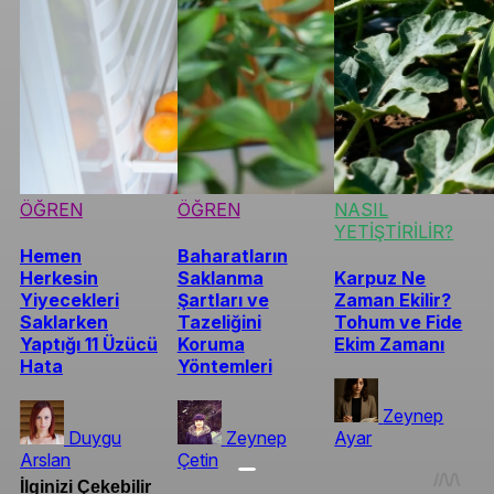
ÖĞREN
ÖĞREN
NASIL
YETİŞTİRİLİR?
Hemen
Baharatların
Herkesin
Saklanma
Karpuz Ne
Yiyecekleri
Şartları ve
Zaman Ekilir?
Saklarken
Tazeliğini
Tohum ve Fide
Yaptığı 11 Üzücü
Koruma
Ekim Zamanı
Hata
Yöntemleri
Zeynep
Duygu
Zeynep
Ayar
Arslan
Çetin