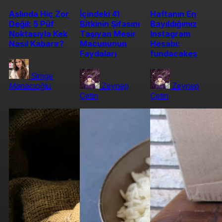
Aslında Hiç Zor
İçindeki 41
Haftanın En
Değil: 5 Püf
Bitkinin Şifasını
Bayıldığımız
Noktasıyla Kek
Taşıyan Mesir
Instagram
Nasıl Kabarır?
Macununun
Hesabı:
Faydaları
fundacakes
Simge
Manacıoğlu
Zeynep
Zeynep
Çetin
Çetin