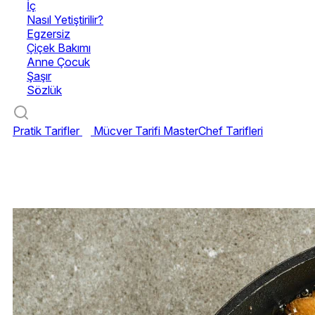
İç
Nasıl Yetiştirilir?
Egzersiz
Çiçek Bakımı
Anne Çocuk
Şaşır
Sözlük
Pratik Tarifler
Mücver Tarifi
MasterChef Tarifleri