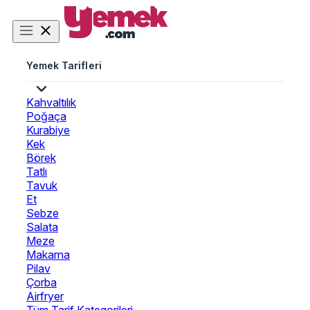
Yemek Tarifleri
Kahvaltılık
Poğaça
Kurabiye
Kek
Börek
Tatlı
Tavuk
Et
Sebze
Salata
Meze
Makarna
Pilav
Çorba
Airfryer