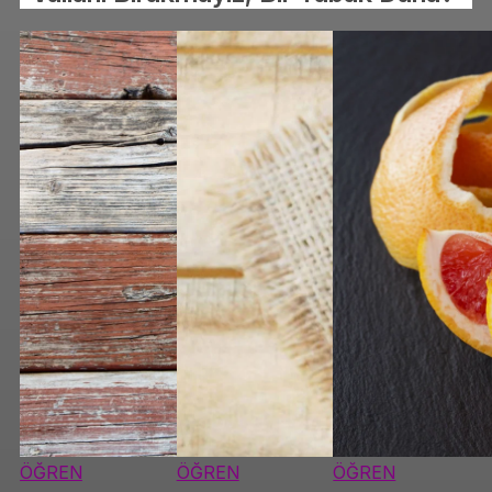
ÖĞREN
ÖĞREN
ÖĞREN