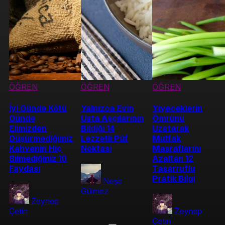
ÖĞREN
ÖĞREN
ÖĞREN
İyi Günde Kötü
Yalnızca Evin
Yiyeceklerin
Günde
Usta Aşçılarının
Ömrünü
Elimizden
Bildiği 14
Uzatarak
Düşürmediğimiz
Lezzetli Püf
Mutfak
Kahvenin Hiç
Noktası
Masraflarını
Bilmediğiniz 10
Azaltan 12
Faydası
Tasarruflu
Pratik Bilgi
Neşe
Gülmez
Zeynep
Çetin
Zeynep
Çetin