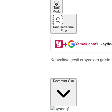
Tarif
Modu
Tarif Defterime
Ekle
+
Yemek.com
'u kayded
Kahvaltıya çeşit arayanlara gelsin.
Devamını Oku