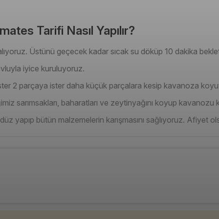
ates Tarifi Nasıl Yapılır?
 alıyoruz. Üstünü geçecek kadar sıcak su döküp 10 dakika bekle
vluyla iyice kuruluyoruz.
ister 2 parçaya ister daha küçük parçalara kesip kavanoza koy
imiz sarımsakları, baharatları ve zeytinyağını koyup kavanozu 
düz yapıp bütün malzemelerin karışmasını sağlıyoruz. Afiyet ol