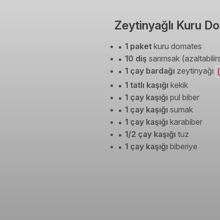
Zeytinyağlı Kuru Do
1 paket
kuru domates
10 diş
sarımsak (azaltabilirs
1 çay bardağı
zeytinyağı
1 tatlı kaşığı
kekik
1 çay kaşığı
pul biber
1 çay kaşığı
sumak
1 çay kaşığı
karabiber
1/2 çay kaşığı
tuz
1 çay kaşığı
biberiye