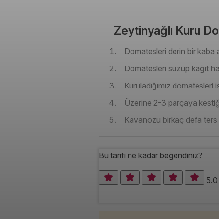
Zeytinyağlı Kuru Dom
Domatesleri derin bir kaba
Domatesleri süzüp kağıt ha
Kuruladığımız domatesleri 
Üzerine 2-3 parçaya kestiğ
Kavanozu birkaç defa ters 
Bu tarifi ne kadar beğendiniz?
5.0