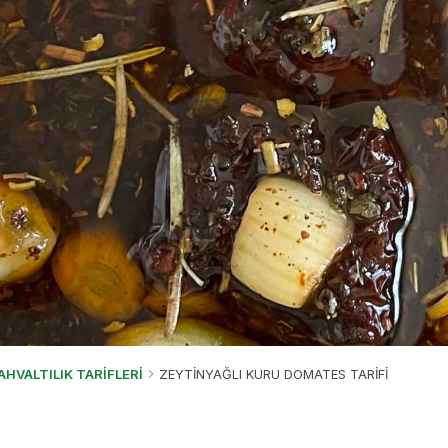
AHVALTILIK TARİFLERİ
ZEYTİNYAĞLI KURU DOMATES TARİFİ