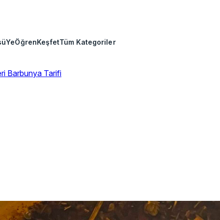
sü
Ye
Öğren
Keşfet
Tüm Kategoriler
eri
Barbunya Tarifi