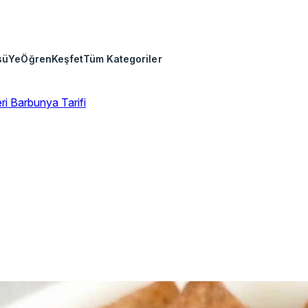
sü
Ye
Öğren
Keşfet
Tüm Kategoriler
eri
Barbunya Tarifi