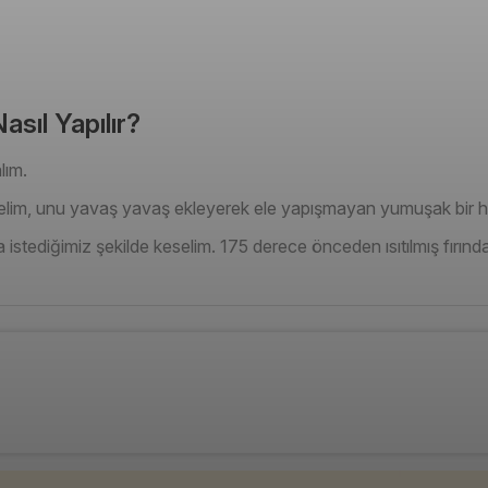
asıl Yapılır?
lım.
elim, unu yavaş yavaş ekleyerek ele yapışmayan yumuşak bir h
 istediğimiz şekilde keselim. 175 derece önceden ısıtılmış fırında