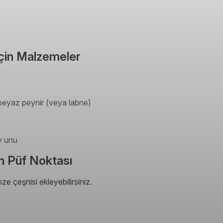
 İçin Malzemeler
 beyaz peynir (veya labne)
y unu
in Püf Noktası
ze çeşnisi ekleyebilirsiniz.