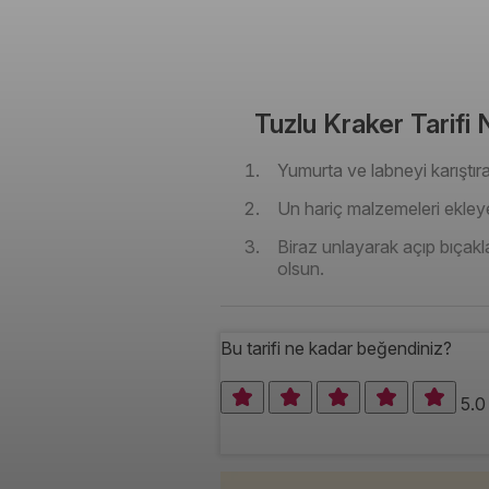
Tuzlu Kraker Tarifi N
Yumurta ve labneyi karıştıra
Un hariç malzemeleri ekley
Biraz unlayarak açıp bıçakla
olsun.
Bu tarifi ne kadar beğendiniz?
5.0