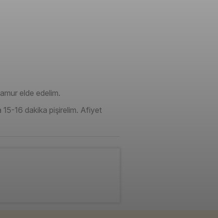
amur elde edelim.
 15-16 dakika pişirelim. Afiyet