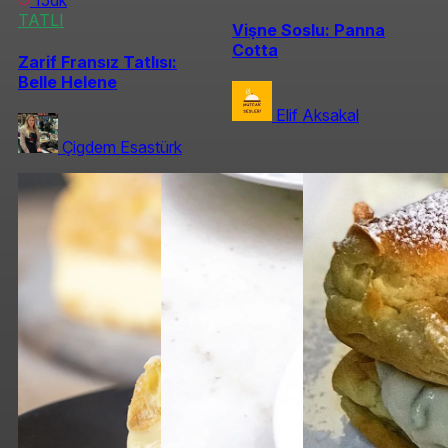
15dk
TATLI
Vişne Soslu: Panna
Cotta
Zarif Fransız Tatlısı:
Belle Helene
Elif Aksakal
Çigdem Esastürk