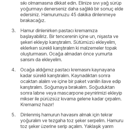
sıkı olmamasına dikkat edin. Elinize sıvı yağ sürüp
yoğurmayı denerseniz daha sağlıklı bir sonuç elde
edersiniz. Hamurumuzu 45 dakika dinlenmeye
bırakacağız.
Hamur dinlenirken pastacı kremamıza
başlayabiliriz. Bir tencerenin içine un, nişasta ve
şekeri ekleyip karıştıralım. Sütümüzü ekleyelim,
eklerken sürekli karıştıralım ki malzemeler topak
oluşturmasın. Ocağa almadan önce yumurta
sarısını da ekleyelim.
Ocağa aldığımız pastacı kremasını kaynayana
kadar sürekli karıştıralım. Kaynadıktan sonra
ocaktan alalım ve içine bir paket vanilin ilave edip
karıştıralım. Soğumaya bırakalım. Soğuduktan
sonra labne veya mascarpone peynirimizi ekleyip
mikser ile pürüzsüz kıvama gelene kadar çırpalım.
Kremamız hazır!
Dinlenmiş hamurun havasını almak için tekrar
yoğuralım ve tezgaha toz şeker serpelim. Hamuru
toz şeker üzerine serip açalım. Yaklaşık yarım