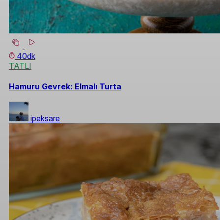
40dk
TATLI
Hamuru Gevrek: Elmalı Turta
ipeksare