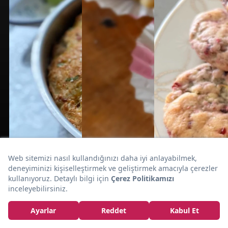
Trdelnik
Orta Avrupa'dan Geldi:
Tarifi
1 saat
15dk
ÇÖREK
TATLI
15dk
ATIŞTIRMALIK
TATLI
Pazar
KURABİYE
Kahvaltılarına:
Çok Pratik: