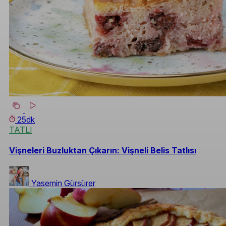
25dk
TATLI
Vişneleri Buzluktan Çıkarın: Vişneli Belis Tatlısı
Yasemin Gürsürer