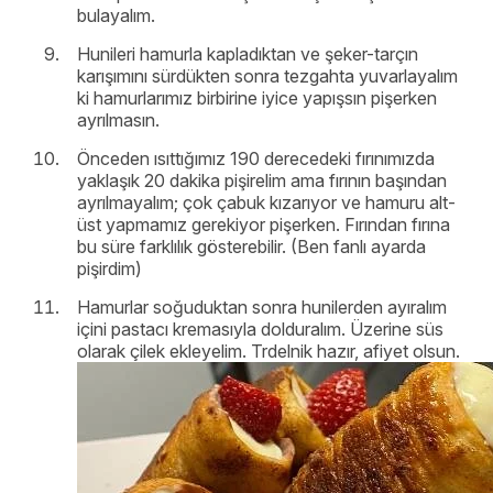
bulayalım.
Hunileri hamurla kapladıktan ve şeker-tarçın
karışımını sürdükten sonra tezgahta yuvarlayalım
ki hamurlarımız birbirine iyice yapışsın pişerken
ayrılmasın.
Önceden ısıttığımız 190 derecedeki fırınımızda
yaklaşık 20 dakika pişirelim ama fırının başından
ayrılmayalım; çok çabuk kızarıyor ve hamuru alt-
üst yapmamız gerekiyor pişerken. Fırından fırına
bu süre farklılık gösterebilir. (Ben fanlı ayarda
pişirdim)
Hamurlar soğuduktan sonra hunilerden ayıralım
içini pastacı kremasıyla dolduralım. Üzerine süs
olarak çilek ekleyelim. Trdelnik hazır, afiyet olsun.