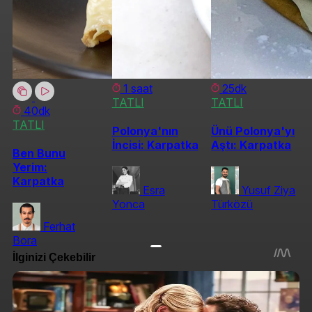
1 saat
25dk
TATLI
TATLI
40dk
TATLI
Polonya'nın
Ünü Polonya'yı
İncisi: Karpatka
Aştı: Karpatka
Ben Bunu
Yerim:
Karpatka
Esra
Yusuf Ziya
Yonca
Türközü
Ferhat
Bora