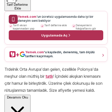
Tarif Defterime
Ekle
Yemek.com
'un ücretsiz uygulamasında daha iyi bir
deneyim seni bekliyor
Tarifi ekran
Tarif defterine ekle
Deneyenlerin
kapanmadan yap
fotoğraflarını gör
Uygulamada Aç
Yemek.com
'u kaydedin, denenmiş, tam ölçülü
+
tarifleri kaçırmayın.
Trdelnik Orta Avrupa'dan gelen, özellikle Polonya'da
meşhur olan müthiş bir
tatlı
! İçindeki akışkan kremasını
çıtır hamur ile birleştirdik. Üzerine çilek dokunuşu ile son
rötuşlarımızı tamamladık. Size afiyetle yemesi kaldı.
Devamını Oku