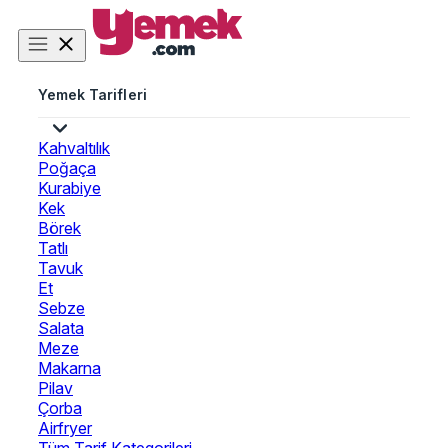
Yemek Tarifleri
Kahvaltılık
Poğaça
Kurabiye
Kek
Börek
Tatlı
Tavuk
Et
Sebze
Salata
Meze
Makarna
Pilav
Çorba
Airfryer