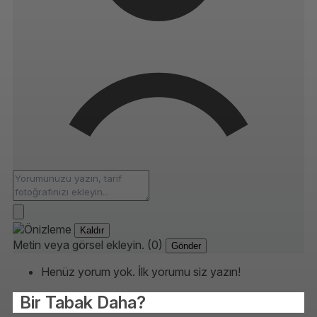
Kaldır
Metin veya görsel ekleyin. (0)
Gönder
Henüz yorum yok. İlk yorumu siz yazın!
Bir Tabak Daha?