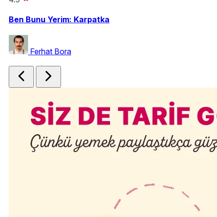
Ben Bunu Yerim: Karpatka
Po
Na
Ferhat Bora