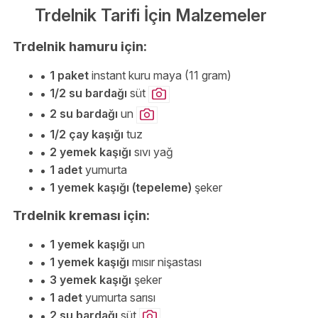
Trdelnik Tarifi İçin Malzemeler
Trdelnik hamuru için:
1 paket
instant kuru maya (11 gram)
1/2 su bardağı
süt
2 su bardağı
un
1/2 çay kaşığı
tuz
2 yemek kaşığı
sıvı yağ
1 adet
yumurta
1 yemek kaşığı (tepeleme)
şeker
Trdelnik kreması için:
1 yemek kaşığı
un
1 yemek kaşığı
mısır nişastası
3 yemek kaşığı
şeker
1 adet
yumurta sarısı
2 su bardağı
süt