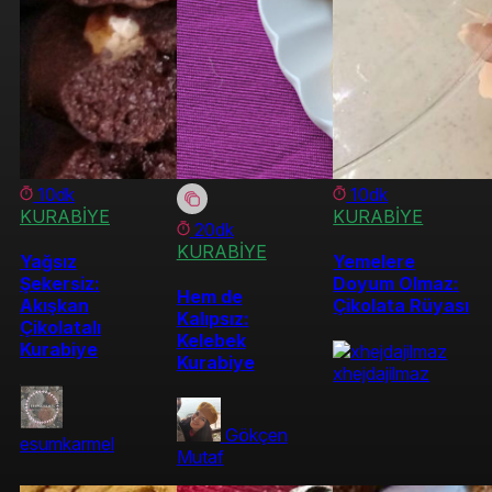
10dk
10dk
KURABİYE
KURABİYE
20dk
KURABİYE
Yağsız
Yemelere
Şekersiz:
Doyum Olmaz:
Hem de
Akışkan
Çikolata Rüyası
Kalıpsız:
Çikolatalı
Kelebek
Kurabiye
Kurabiye
xhejdajilmaz
Gökçen
esumkarmel
Mutaf