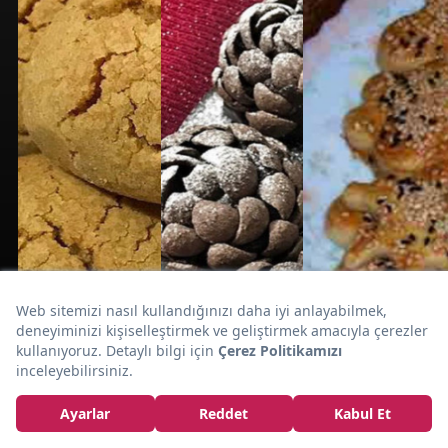
Süt
Böyle Dokuya Rastlamadınız:
Şerbetli Islak
Kurabiye Tarifi
15dk
5dk
20dk
KURABİYE
KURABİYE
KURABİYE