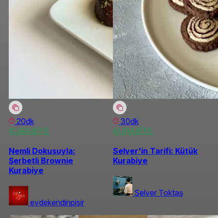
20dk
30dk
KURABİYE
KURABİYE
Nemli Dokusuyla:
Selver'in Tarifi: Kütük
Şerbetli Brownie
Kurabiye
Kurabiye
Selver Toktaş
evdekendinpisir