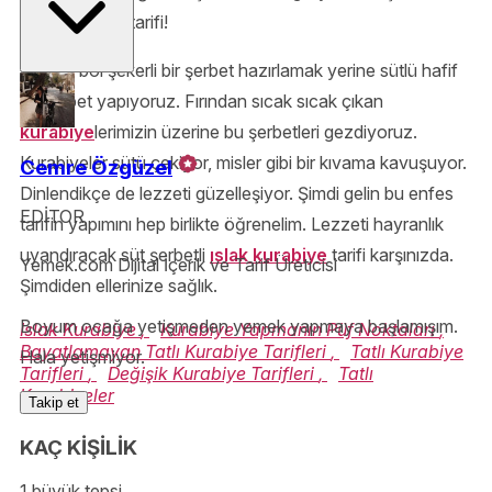
ıslak kurabiye tarifi!
Bu kez bol şekerli bir şerbet hazırlamak yerine sütlü hafif
bir şerbet yapıyoruz. Fırından sıcak sıcak çıkan
kurabiye
lerimizin üzerine bu şerbetleri gezdiyoruz.
Kurabiyeler sütü çekiyor, misler gibi bir kıvama kavuşuyor.
Cemre Özgüzel
Dinlendikçe de lezzeti güzelleşiyor. Şimdi gelin bu enfes
EDİTOR
tarifin yapımını hep birlikte öğrenelim. Lezzeti hayranlık
uyandıracak süt şerbetli
ıslak kurabiye
tarifi karşınızda.
Yemek.com Dijital İçerik ve Tarif Üreticisi
Şimdiden ellerinize sağlık.
Boyum ocağa yetişmeden yemek yapmaya başlamışım.
Islak Kurabiye
,
Kurabiye Yapmanın Püf Noktaları
,
Bayatlamayan Tatlı Kurabiye Tarifleri
,
Tatlı Kurabiye
Hala yetişmiyor.
Tarifleri
,
Değişik Kurabiye Tarifleri
,
Tatlı
Kurabiyeler
Takip et
KAÇ KİŞİLİK
1 büyük tepsi