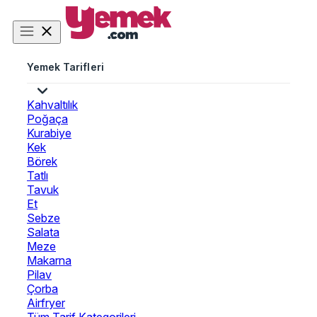
Yemek Tarifleri
Kahvaltılık
Poğaça
Kurabiye
Kek
Börek
Tatlı
Tavuk
Et
Sebze
Salata
Meze
Makarna
Pilav
Çorba
Airfryer