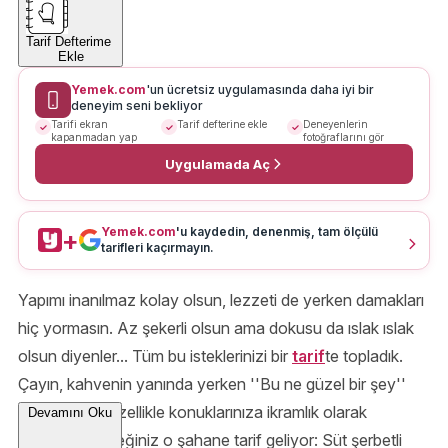
Tarif Defterime
Ekle
Yemek.com
'un ücretsiz uygulamasında daha iyi bir
deneyim seni bekliyor
Tarifi ekran
Tarif defterine ekle
Deneyenlerin
kapanmadan yap
fotoğraflarını gör
Uygulamada Aç
Yemek.com
'u kaydedin, denenmiş, tam ölçülü
+
tarifleri kaçırmayın.
Yapımı inanılmaz kolay olsun, lezzeti de yerken damakları
hiç yormasın. Az şekerli olsun ama dokusu da ıslak ıslak
olsun diyenler... Tüm bu isteklerinizi bir
tarif
te topladık.
Çayın, kahvenin yanında yerken ''Bu ne güzel bir şey''
diyeceğiniz, özellikle konuklarınıza ikramlık olarak
Devamını Oku
hazırlayabileceğiniz o şahane tarif geliyor: Süt şerbetli