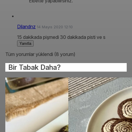
Elbette yapabilirsiniz.
Dilandnz
14 Mayıs 2020 12:10
15 dakikada pişmedi 30 dakikada pisti ve s
Yanıtla
Tüm yorumlar yüklendi (8 yorum)
Bir Tabak Daha?