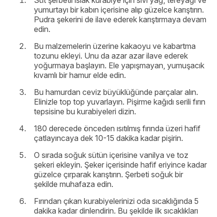
Süt şerbetli ıslak kurabiye için sıvı yağ, tereyağı ve
yumurtayı bir kabın içerisine alıp güzelce karıştırın.
Pudra şekerini de ilave ederek karıştırmaya devam
edin.
Bu malzemelerin üzerine kakaoyu ve kabartma
tozunu ekleyi. Unu da azar azar ilave ederek
yoğurmaya başlayın. Ele yapışmayan, yumuşacık
kıvamlı bir hamur elde edin.
Bu hamurdan ceviz büyüklüğünde parçalar alın.
Elinizle top top yuvarlayın. Pişirme kağıdı serili fırın
tepsisine bu kurabiyeleri dizin.
180 derecede önceden ısıtılmış fırında üzeri hafif
çatlayıncaya dek 10-15 dakika kadar pişirin.
O sırada soğuk sütün içerisine vanilya ve toz
şekeri ekleyin. Şeker içerisinde hafif eriyince kadar
güzelce çırparak karıştırın. Şerbeti soğuk bir
şekilde muhafaza edin.
Fırından çıkan kurabiyelerinizi oda sıcaklığında 5
dakika kadar dinlendirin. Bu şekilde ilk sıcaklıkları