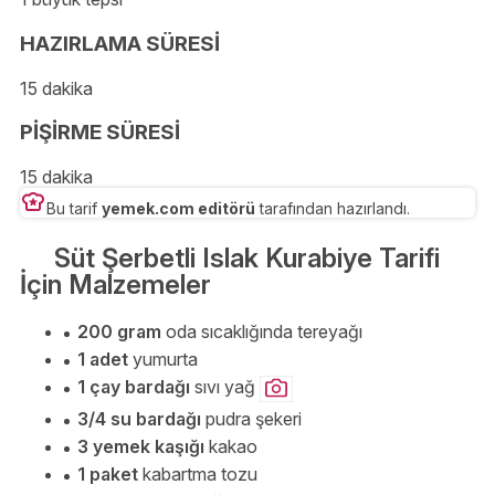
HAZIRLAMA SÜRESİ
15 dakika
PİŞİRME SÜRESİ
15 dakika
Bu tarif
yemek.com editörü
tarafından hazırlandı.
Süt Şerbetli Islak Kurabiye Tarifi
İçin Malzemeler
200 gram
oda sıcaklığında tereyağı
1 adet
yumurta
1 çay bardağı
sıvı yağ
3/4 su bardağı
pudra şekeri
3 yemek kaşığı
kakao
1 paket
kabartma tozu