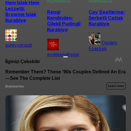
Hem Islak Hem
Lezzetli:
Rengi
Çay Saatlerine:
Brownie Islak
Kendinden:
Şerbetli Çatlak
Kurabiye
Çilekli Pudingli
Kurabiye
Kurabiye
Çigdem
sureyyanazli
Esastürk
evdekendinpisir