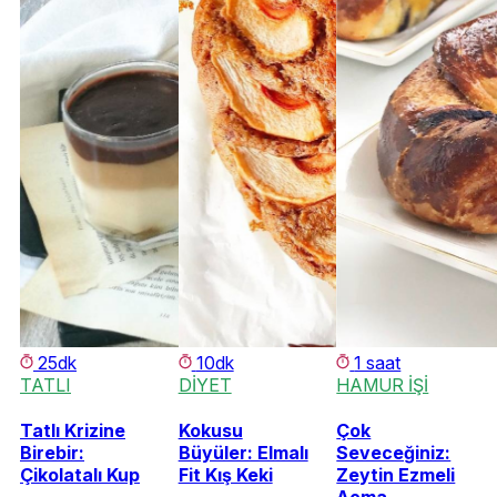
25dk
10dk
1 saat
TATLI
DİYET
HAMUR İŞİ
Tatlı Krizine
Kokusu
Çok
Birebir:
Büyüler: Elmalı
Seveceğiniz:
Çikolatalı Kup
Fit Kış Keki
Zeytin Ezmeli