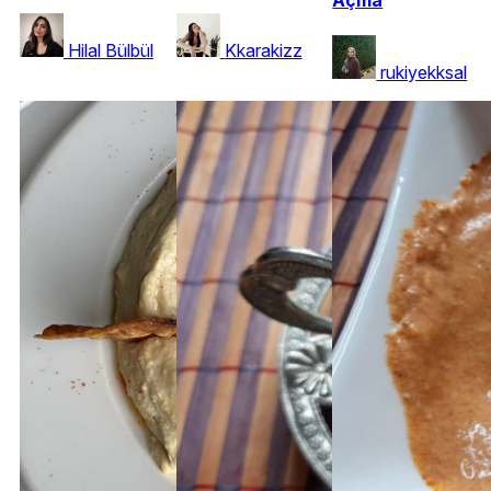
Açma
Hilal Bülbül
Kkarakizz
rukiyekksal