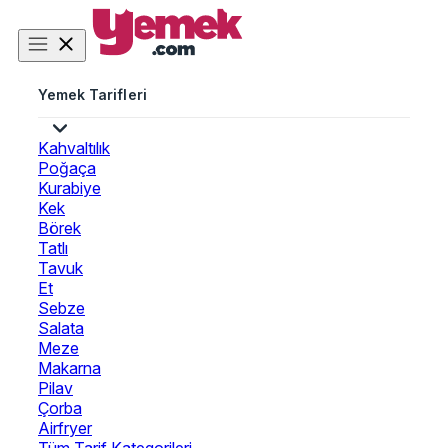
Yemek Tarifleri
Kahvaltılık
Poğaça
Kurabiye
Kek
Börek
Tatlı
Tavuk
Et
Sebze
Salata
Meze
Makarna
Pilav
Çorba
Airfryer