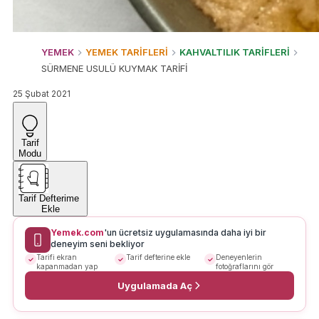
YEMEK
YEMEK TARİFLERİ
KAHVALTILIK TARİFLERİ
SÜRMENE USULÜ KUYMAK TARİFİ
25 Şubat 2021
Tarif
Modu
Tarif Defterime
Ekle
Yemek.com
'un ücretsiz uygulamasında daha iyi bir
deneyim seni bekliyor
Tarifi ekran
Tarif defterine ekle
Deneyenlerin
kapanmadan yap
fotoğraflarını gör
Uygulamada Aç