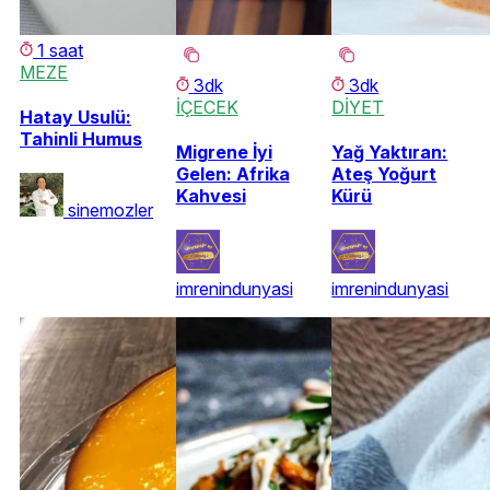
1 saat
MEZE
3dk
3dk
İÇECEK
DİYET
Hatay Usulü:
Tahinli Humus
Migrene İyi
Yağ Yaktıran:
Gelen: Afrika
Ateş Yoğurt
Kahvesi
Kürü
sinemozler
imrenindunyasi
imrenindunyasi