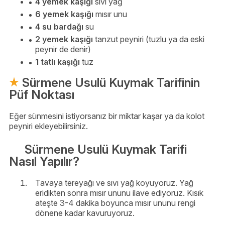
4 yemek kaşığı
sıvı yağ
6 yemek kaşığı
mısır unu
4 su bardağı
su
2 yemek kaşığı
tanzut peyniri (tuzlu ya da eski
peynir de denir)
1 tatlı kaşığı
tuz
Sürmene Usulü Kuymak Tarifinin
Püf Noktası
Eğer sünmesini istiyorsanız bir miktar kaşar ya da kolot
peyniri ekleyebilirsiniz.
Sürmene Usulü Kuymak Tarifi
Nasıl Yapılır?
Tavaya tereyağı ve sıvı yağ koyuyoruz. Yağ
eridikten sonra mısır ununu ilave ediyoruz. Kısık
ateşte 3-4 dakika boyunca mısır ununu rengi
dönene kadar kavuruyoruz.