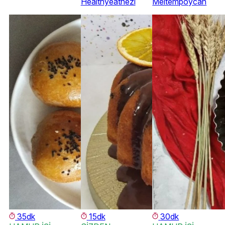
Healthyeatnezi
Meltempoycan
35dk
15dk
30dk