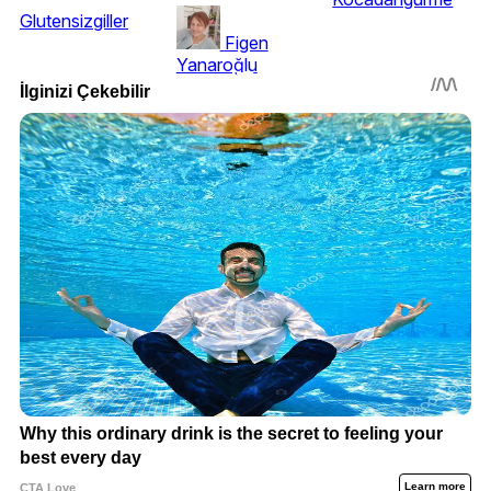
Glutensizgiller
Figen
Yanaroğlu