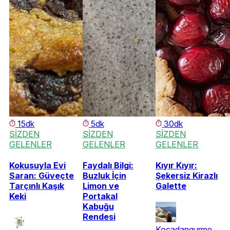
15dk
5dk
30dk
SİZDEN
SİZDEN
SİZDEN
GELENLER
GELENLER
GELENLER
Kokusuyla Evi
Faydalı Bilgi:
Kıyır Kıyır:
Saran: Güveçte
Buzluk İçin
Şekersiz Kirazlı
Tarçınlı Kaşık
Limon ve
Galette
Keki
Portakal
Kabuğu
Rendesi
Kocadangurme