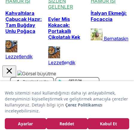
HAMUR İŞİ
SİZDEN
HAMUR İŞİ
GELENLER
Kahvaltılara
İtalyan Ekmeği:
Çabucak Hazır:
Evler Mis
Focaccia
Tam Buğday
Kokacak:
Unlu Poğaça
Portakallı
Çikolatalı Kek
Bernataskn
Lezzetlendik
Lezzetlendik
Kurumsal
En Popüler Tarifler
Popüler Yaz Tarifleri