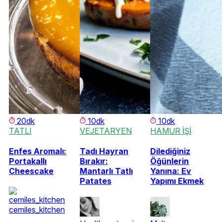
20dk
10dk
10dk
TATLI
VEJETARYEN
HAMUR İŞİ
Enfes Aromalı:
Tadı Hayran
Dilediğiniz
Portakallı
Bırakır:
Öğünlerin
Cheescake
Mantarlı Tatlı
Yanına: Ev
Patates
Yapımı Ekmek
cemiles_kitchen