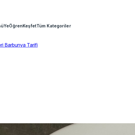
sü
Ye
Öğren
Keşfet
Tüm Kategoriler
eri
Barbunya Tarifi