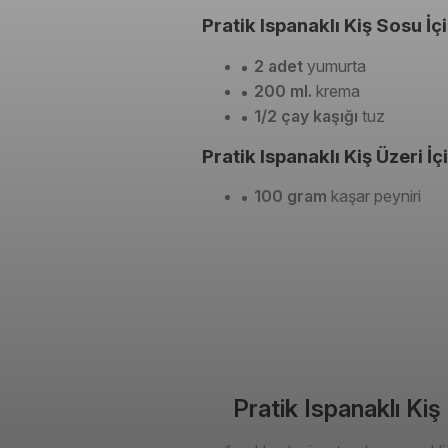
Pratik Ispanaklı Kiş Sosu İçi
2 adet
yumurta
200 ml.
krema
1/2 çay kaşığı
tuz
Pratik Ispanaklı Kiş Üzeri İçi
100 gram
kaşar peyniri
Pratik Ispanaklı Kiş 