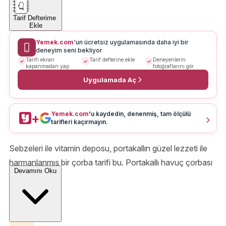
Tarif Defterime
Ekle
Yemek.com
'un ücretsiz uygulamasında daha iyi bir
deneyim seni bekliyor
Tarifi ekran
Tarif defterine ekle
Deneyenlerin
kapanmadan yap
fotoğraflarını gör
Uygulamada Aç
Yemek.com
'u kaydedin, denenmiş, tam ölçülü
+
tarifleri kaçırmayın.
Sebzeleri ile vitamin deposu, portakallın güzel lezzeti ile
harmanlanmış bir çorba tarifi bu. Portakallı havuç çorbası
Devamını Oku
lezzet dolu.