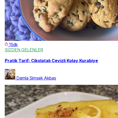
15dk
SİZDEN GELENLER
Pratik Tarif: Çikolatalı Cevizli Kolay Kurabiye
Damla Şimşek Akbaş