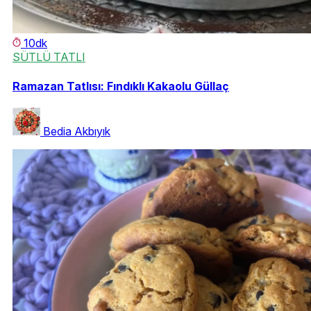
10dk
SÜTLÜ TATLI
Ramazan Tatlısı: Fındıklı Kakaolu Güllaç
Bedia Akbıyık