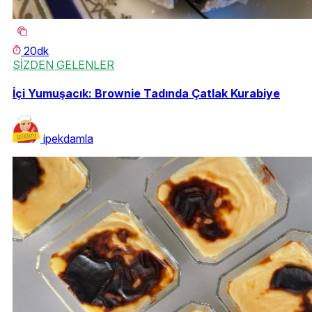
20dk
SİZDEN GELENLER
İçi Yumuşacık: Brownie Tadında Çatlak Kurabiye
ipekdamla