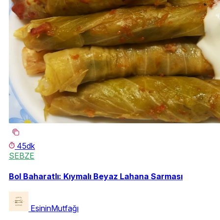
45dk
SEBZE
Bol Baharatlı: Kıymalı Beyaz Lahana Sarması
EsininMutfağı