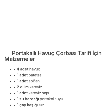
Portakallı Havuç Çorbası Tarifi İçin
Malzemeler
4 adet
havuç
1 adet
patates
1 adet
soğan
2 dilim
kereviz
1 adet
kereviz sapı
1 su bardağı
portakal suyu
1 çay kaşığı
tuz