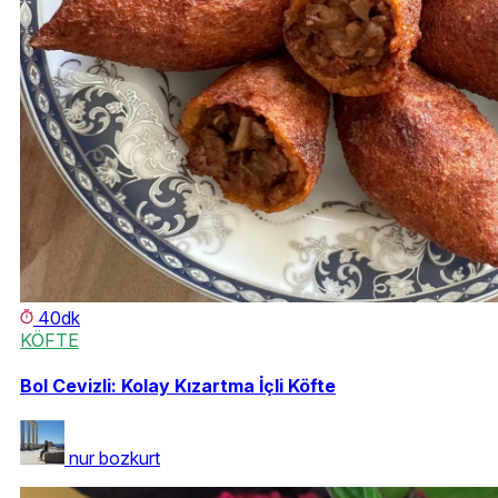
40dk
KÖFTE
Bol Cevizli: Kolay Kızartma İçli Köfte
nur bozkurt