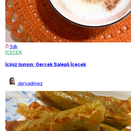
5dk
İÇECEK
İçiniz Isınsın: Gerçek Salepli İçecek
deryadimez