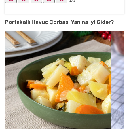
5.0
Portakallı Havuç Çorbası Yanına İyi Gider?