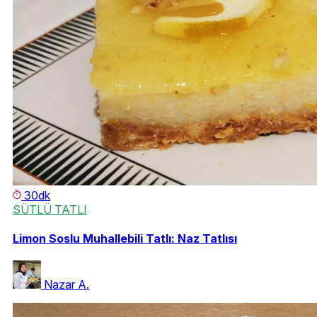
30dk
SÜTLÜ TATLI
Limon Soslu Muhallebili Tatlı: Naz Tatlısı
Nazar A.