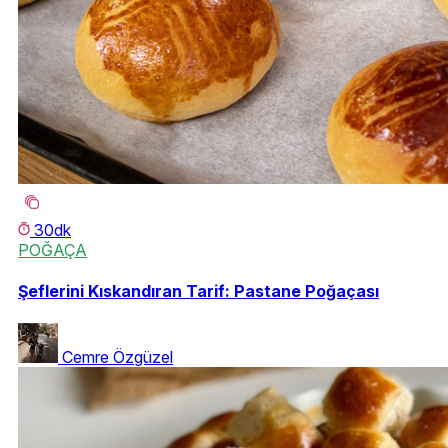
30dk
POĞAÇA
Şeflerini Kıskandıran Tarif: Pastane Poğaçası
Cemre Özgüzel