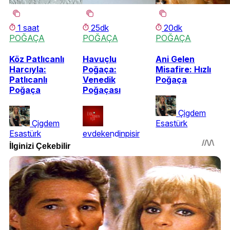
1 saat
25dk
20dk
POĞAÇA
POĞAÇA
POĞAÇA
Köz Patlıcanlı
Havuçlu
Ani Gelen
Harcıyla:
Poğaça:
Misafire: Hızlı
Patlıcanlı
Venedik
Poğaça
Poğaça
Poğaçası
Çigdem
Çigdem
Esastürk
Esastürk
evdekendinpisir