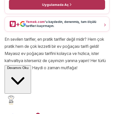
Uygulamada Aç
Yemek.com
'u kaydedin, denenmiş, tam ölçülü
+
tarifleri kaçırmayın.
En sevilen tarifler, en pratik tarifler değil midir? Hem çok
pratik hem de çok lezzetli bir ev poğaçası tarifi geldi!
Mayasız ev poğaçası tarifini kolayca ve hızlıca, ister
kahvaltıya isterseniz de çayınızın yanına yapın! Her türlü
bayılacaksınız. Haydi o zaman mutfağa!
Devamını Oku