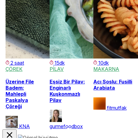
2 saat
15dk
10dk
ÇÖREK
PİLAV
MAKARNA
Üzerine File
Eşsiz Bir Pilav:
Acı Soslu: Fusilli
Badem:
Enginarlı
Arabiata
Mahlepli
Kuşkonmazlı
Paskalya
Pilav
Çöreği
fitmutfak
KNA
gurmefoodbox