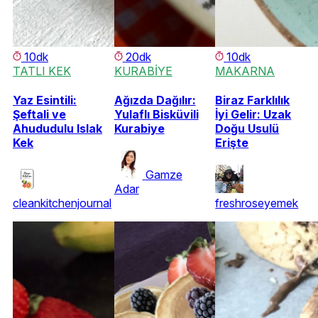
10dk
20dk
10dk
TATLI KEK
KURABİYE
MAKARNA
Yaz Esintili:
Ağızda Dağılır:
Biraz Farklılık
Şeftali ve
Yulaflı Bisküvili
İyi Gelir: Uzak
Ahududulu Islak
Kurabiye
Doğu Usulü
Kek
Erişte
Gamze
Adar
cleankitchenjournal
freshroseyemek