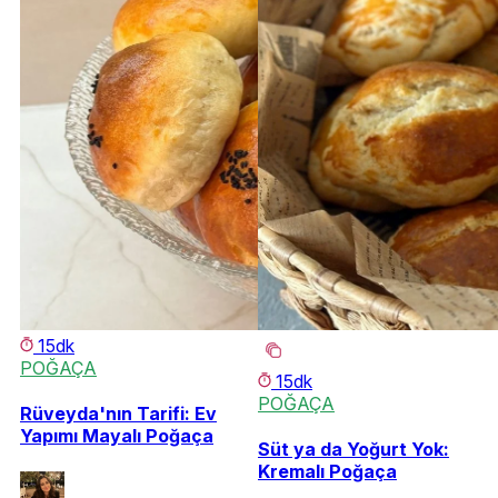
15dk
POĞAÇA
15dk
POĞAÇA
Rüveyda'nın Tarifi: Ev
Yapımı Mayalı Poğaça
Süt ya da Yoğurt Yok:
Kremalı Poğaça