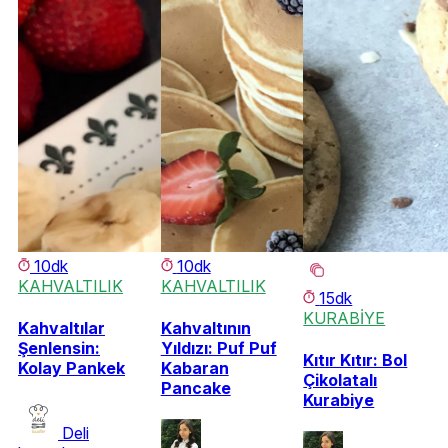
10dk
10dk
KAHVALTILIK
KAHVALTILIK
15dk
KURABİYE
Kahvaltılar
Kahvaltının
Şenlensin:
Yıldızı: Puf Puf
Kıtır Kıtır: Bol
Kolay Pankek
Kabaran
Çikolatalı
Pancake
Kurabiye
Deli