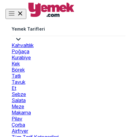
Yemek Tarifleri
Kahvaltılık
Poğaça
Kurabiye
Kek
Börek
Tatlı
Tavuk
Et
Sebze
Salata
Meze
Makarna
Pilav
Çorba
Airfryer