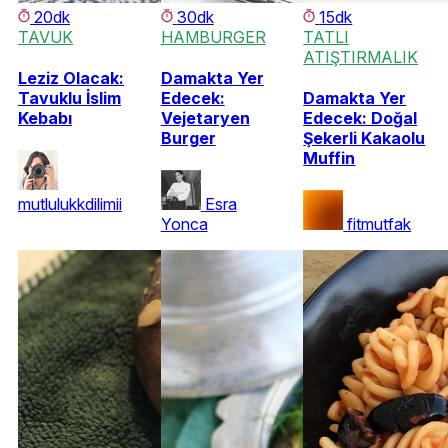
20dk
30dk
15dk
TAVUK
HAMBURGER
TATLI
ATIŞTIRMALIK
Leziz Olacak:
Damakta Yer
Tavuklu İslim
Edecek:
Damakta Yer
Kebabı
Vejetaryen
Edecek: Doğal
Burger
Şekerli Kakaolu
Muffin
mutlulukkdilimii
Esra
Yonca
fitmutfak