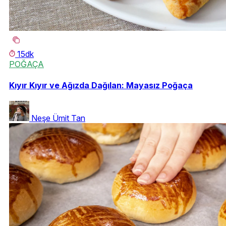
15dk
POĞAÇA
Kıyır Kıyır ve Ağızda Dağılan: Mayasız Poğaça
Neşe Ümit Tan