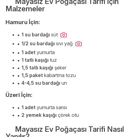
Mayasız Ev Poğaçası Tarifi İçin
Malzemeler
Hamuru İçin:
1 su bardağı
süt
1/2 su bardağı
sıvı yağ
1 adet
yumurta
1 tatlı kaşığı
tuz
1,5 tatlı kaşığı
şeker
1,5 paket
kabartma tozu
4-4,5 su bardağı
un
Üzeri İçin:
1 adet
yumurta sarısı
2 yemek kaşığı
çörek otu
Mayasız Ev Poğaçası Tarifi Nasıl
Yapılır?