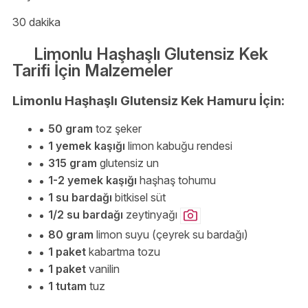
30 dakika
Limonlu Haşhaşlı Glutensiz Kek
Tarifi İçin Malzemeler
Limonlu Haşhaşlı Glutensiz Kek Hamuru İçin:
50 gram
toz şeker
1 yemek kaşığı
limon kabuğu rendesi
315 gram
glutensiz un
1-2 yemek kaşığı
haşhaş tohumu
1 su bardağı
bitkisel süt
1/2 su bardağı
zeytinyağı
80 gram
limon suyu (çeyrek su bardağı)
1 paket
kabartma tozu
1 paket
vanilin
1 tutam
tuz