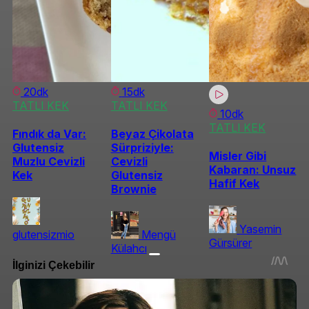
20dk
15dk
TATLI KEK
TATLI KEK
10dk
TATLI KEK
Fındık da Var:
Beyaz Çikolata
Glutensiz
Sürpriziyle:
Misler Gibi
Muzlu Cevizli
Cevizli
Kabaran: Unsuz
Kek
Glutensiz
Hafif Kek
Brownie
Yasemin
glutensizmio
Mengü
Gürsürer
Külahcı