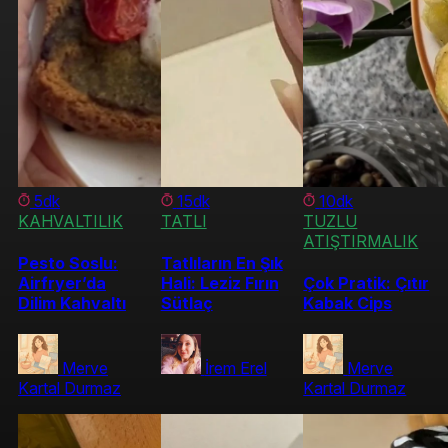
5dk
15dk
10dk
KAHVALTILIK
TATLI
TUZLU
ATIŞTIRMALIK
Pesto Soslu:
Tatlıların En Şık
Airfryer’da
Hali: Leziz Fırın
Çok Pratik: Çıtır
Dilim Kahvaltı
Sütlaç
Kabak Cips
Merve
İrem Erel
Merve
Kartal Durmaz
Kartal Durmaz