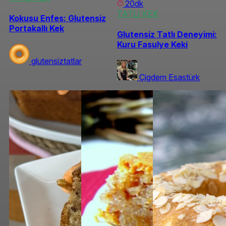
20dk
TATLI KEK
Kokusu Enfes: Glutensiz
Portakallı Kek
Glutensiz Tatlı Deneyimi:
Kuru Fasulye Keki
glutensiztatlar
Çigdem Esastürk