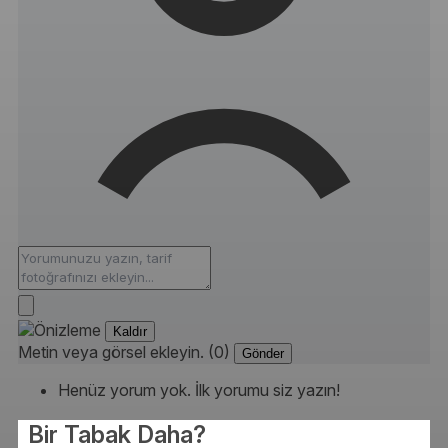
Kaldır
Metin veya görsel ekleyin. (0)
Gönder
Henüz yorum yok. İlk yorumu siz yazın!
Bir Tabak Daha?