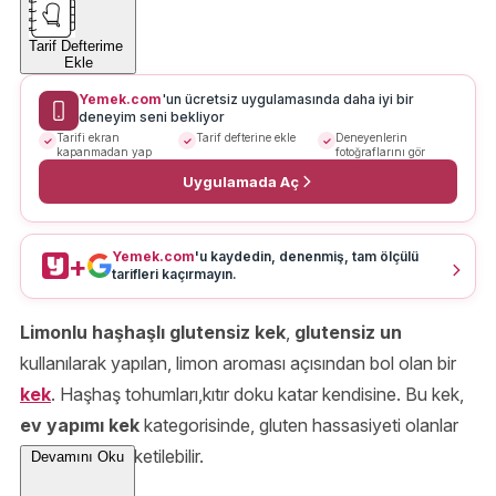
Tarif Defterime
Ekle
Yemek.com
'un ücretsiz uygulamasında daha iyi bir
deneyim seni bekliyor
Tarifi ekran
Tarif defterine ekle
Deneyenlerin
kapanmadan yap
fotoğraflarını gör
Uygulamada Aç
Yemek.com
'u kaydedin, denenmiş, tam ölçülü
+
tarifleri kaçırmayın.
Limonlu haşhaşlı glutensiz kek
,
glutensiz un
kullanılarak yapılan, limon aroması açısından bol olan bir
kek
. Haşhaş tohumları,kıtır doku katar kendisine. Bu kek,
ev yapımı kek
kategorisinde, gluten hassasiyeti olanlar
için güvenle tüketilebilir.
Devamını Oku