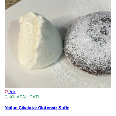
7dk
ÇİKOLATALI TATLI
K
5
Yoğun Çikolata: Glutensiz Sufle
Pe