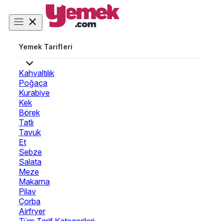
Yemek Tarifleri
Kahvaltılık
Poğaça
Kurabiye
Kek
Börek
Tatlı
Tavuk
Et
Sebze
Salata
Meze
Makarna
Pilav
Çorba
Airfryer