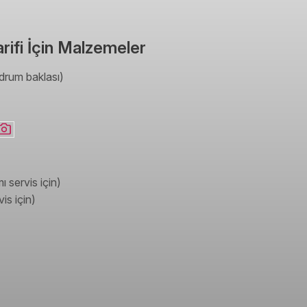
ifi İçin Malzemeler
rum baklası)
ı servis için)
is için)