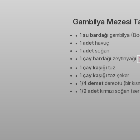
Gambilya Mezesi Tar
1 su bardağı
gambilya (Bod
1 adet
havuç
1 adet
soğan
1 çay bardağı
zeytinyağı
1 çay kaşığı
tuz
1 çay kaşığı
toz şeker
1/4 demet
dereotu (bir kısm
1/2 adet
kırmızı soğan (serv