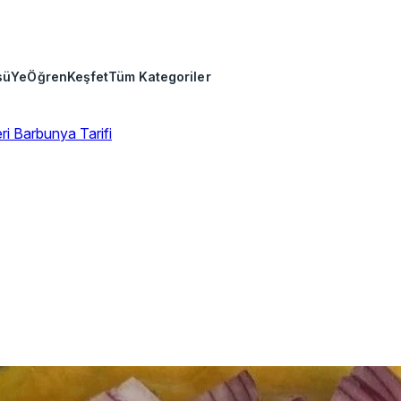
sü
Ye
Öğren
Keşfet
Tüm Kategoriler
eri
Barbunya Tarifi