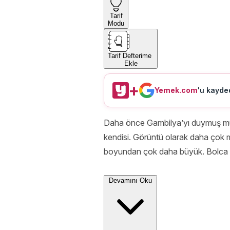
Tarif
Modu
Tarif Defterime
Ekle
+
Yemek.com
'u kayded
Daha önce Gambilya’yı duymuş muyd
kendisi. Görüntü olarak daha çok m
boyundan çok daha büyük. Bolca li
Devamını Oku