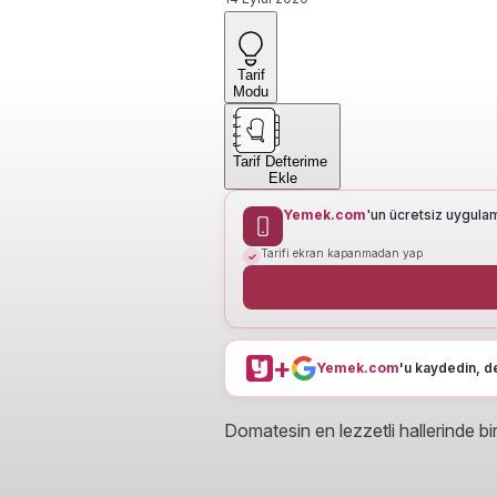
Tarif
Modu
Tarif Defterime
Ekle
Yemek.com
'un ücretsiz uygula
Tarifi ekran kapanmadan yap
+
Yemek.com
'u kaydedin, de
Domatesin en lezzetli hallerinde b