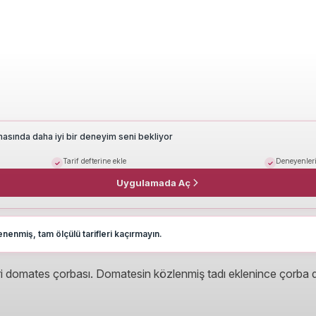
masında daha iyi bir deneyim seni bekliyor
Tarif defterine ekle
Deneyenleri
Uygulamada Aç
nenmiş, tam ölçülü tarifleri kaçırmayın.
iri domates çorbası. Domatesin közlenmiş tadı eklenince çorba d