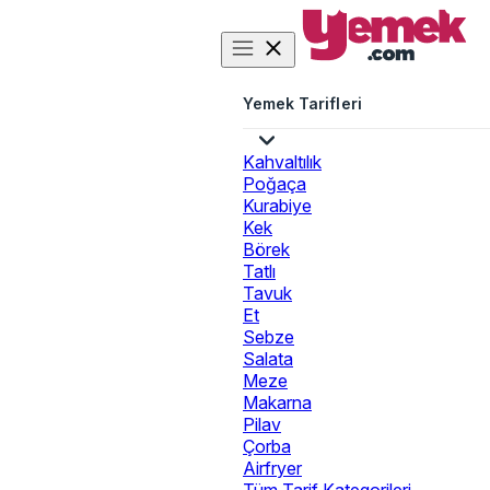
Yemek Tarifleri
Kahvaltılık
Poğaça
Kurabiye
Kek
Börek
Tatlı
Tavuk
Et
Sebze
Salata
Meze
Makarna
Pilav
Çorba
Airfryer