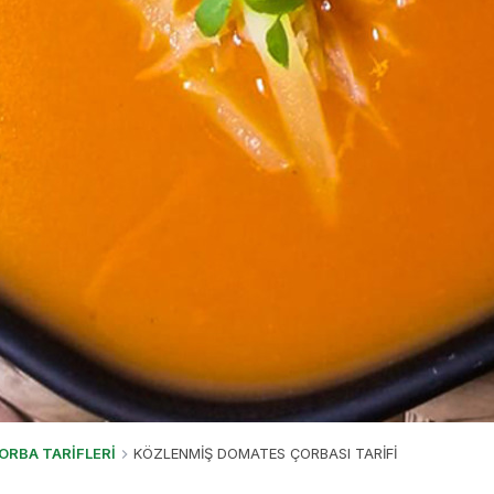
ORBA TARİFLERİ
KÖZLENMİŞ DOMATES ÇORBASI TARİFİ