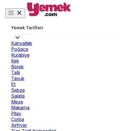
Yemek Tarifleri
Kahvaltılık
Poğaça
Kurabiye
Kek
Börek
Tatlı
Tavuk
Et
Sebze
Salata
Meze
Makarna
Pilav
Çorba
Airfryer