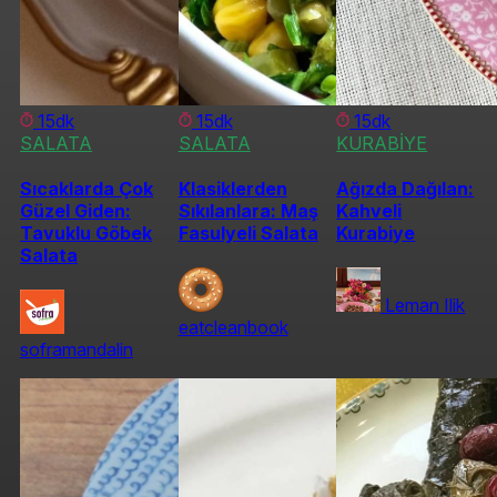
15dk
15dk
15dk
SALATA
SALATA
KURABİYE
Sıcaklarda Çok
Klasiklerden
Ağızda Dağılan:
Güzel Giden:
Sıkılanlara: Maş
Kahveli
Tavuklu Göbek
Fasulyeli Salata
Kurabiye
Salata
Leman Ilik
eatcleanbook
soframandalin