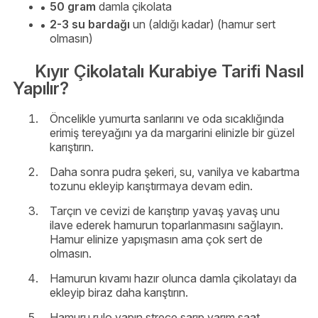
50 gram
damla çikolata
2-3 su bardağı
un (aldığı kadar) (hamur sert
olmasın)
Kıyır Çikolatalı Kurabiye Tarifi Nasıl
Yapılır?
Öncelikle yumurta sarılarını ve oda sıcaklığında
erimiş tereyağını ya da margarini elinizle bir güzel
karıştırın.
Daha sonra pudra şekeri, su, vanilya ve kabartma
tozunu ekleyip karıştırmaya devam edin.
Tarçın ve cevizi de karıştırıp yavaş yavaş unu
ilave ederek hamurun toparlanmasını sağlayın.
Hamur elinize yapışmasın ama çok sert de
olmasın.
Hamurun kıvamı hazır olunca damla çikolatayı da
ekleyip biraz daha karıştırın.
Hamuru rulo yapın streçe sarıp yarım saat