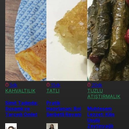
5dk
15dk
20dk
KAHVALTILIK
TATLI
TUZLU
ATIŞTIRMALIK
Simit Tadında:
Pratik
Susamlı ve
Hazırlanan: Bol
Muhteşem
Tarçınlı Omlet
Şerbetli Revani
Lezzet: Kilis
Usulü
Zeytinyağlı