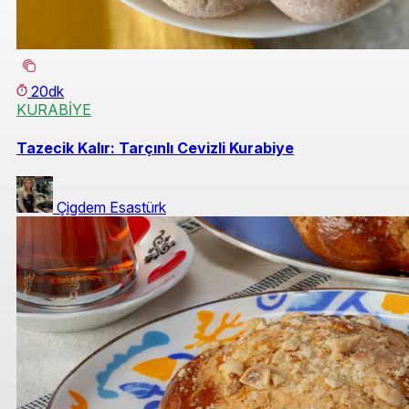
20dk
KURABİYE
Tazecik Kalır: Tarçınlı Cevizli Kurabiye
Çigdem Esastürk