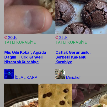
20dk
25dk
TATLI KURABİYE
TATLI KURABİYE
Mis Gibi Kokar, Ağızda
Çatlak Görünümlü:
Dağılır: Türk Kahveli
Şerbetli Kakaolu
Nişastalı Kurabiye
Kurabiye
İCLAL KARA
Minichef