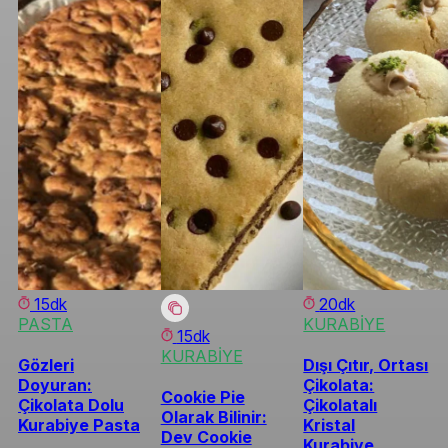
15dk
20dk
PASTA
KURABİYE
15dk
KURABİYE
Gözleri
Dışı Çıtır, Ortası
Doyuran:
Çikolata:
Cookie Pie
Çikolata Dolu
Çikolatalı
Olarak Bilinir:
Kurabiye Pasta
Kristal
Dev Cookie
Kurabiye