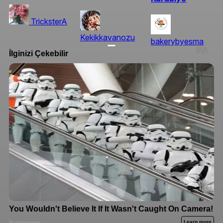
TricksterA
Kekikkavanozu
bakerybyesma