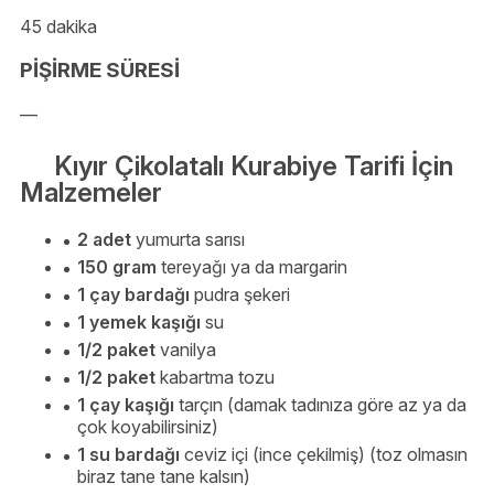
45 dakika
PİŞİRME SÜRESİ
—
Kıyır Çikolatalı Kurabiye Tarifi İçin
Malzemeler
2 adet
yumurta sarısı
150 gram
tereyağı ya da margarin
1 çay bardağı
pudra şekeri
1 yemek kaşığı
su
1/2 paket
vanilya
1/2 paket
kabartma tozu
1 çay kaşığı
tarçın (damak tadınıza göre az ya da
çok koyabilirsiniz)
1 su bardağı
ceviz içi (ince çekilmiş) (toz olmasın
biraz tane tane kalsın)