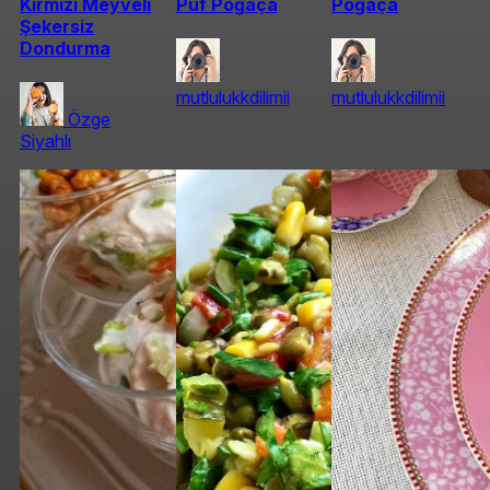
Kırmızı Meyveli
Puf Poğaça
Poğaça
Şekersiz
Dondurma
mutlulukkdilimii
mutlulukkdilimii
Özge
Siyahlı