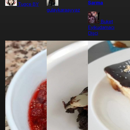
Sarma
Tugce BY
gulaykaraayvaz
Buket
Eyikudamacı
Dişçi