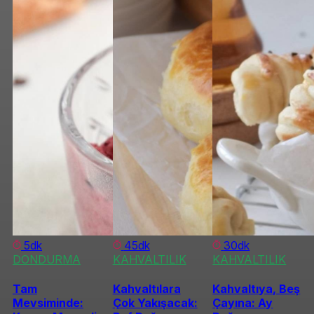
5dk
45dk
30dk
DONDURMA
KAHVALTILIK
KAHVALTILIK
Tam
Kahvaltılara
Kahvaltıya, Beş
Mevsiminde:
Çok Yakışacak:
Çayına: Ay