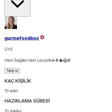
gurmefoodbox
ÜYE
Hem Sağlıklı Hem Lezzetli🥑🍍🥥🥝🍇
Takip et
KAÇ KİŞİLİK
10 adet
HAZIRLAMA SÜRESİ
10 dakika