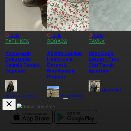
15dk
15dk
10dk
TATLI KEK
POĞAÇA
TAVUK
Yumuşacık
Ağızda Dağılan
Uzak Doğu
Dokusuyla:
Hamuruyla:
Lezzeti: Tatlı
Üzümlü Cevizli
Dereotlu
Ekşi Tavuk
Cupcake
Maydanozlu
Kızartma
Poğaça
iugurchef
gulaykaraayvaz
Yemeliblog