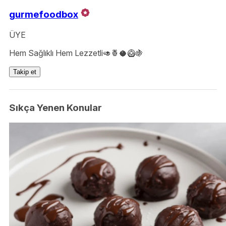
gurmefoodbox
ÜYE
Hem Sağlıklı Hem Lezzetli🥑🍍🥥🥝🍇
Takip et
Sıkça Yenen Konular