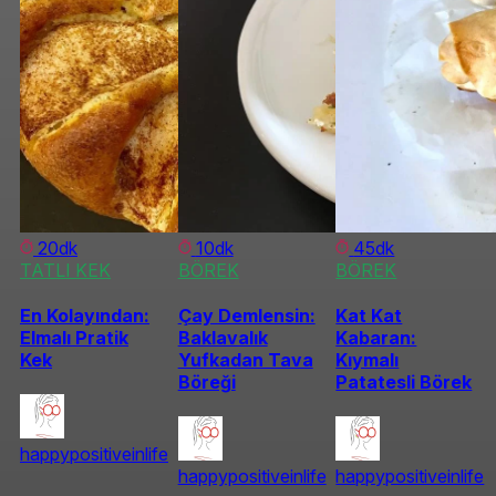
20dk
10dk
45dk
TATLI KEK
BÖREK
BÖREK
En Kolayından:
Çay Demlensin:
Kat Kat
Elmalı Pratik
Baklavalık
Kabaran:
Kek
Yufkadan Tava
Kıymalı
Böreği
Patatesli Börek
happypositiveinlife
happypositiveinlife
happypositiveinlife