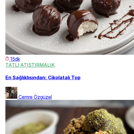
15dk
TATLI ATIŞTIRMALIK
En Sağlıklısından: Çikolatalı Top
Cemre Özgüzel