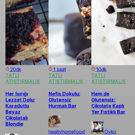
20dk
1 saat
10dk
TATLI
TATLI
TATLI
ATIŞTIRMALIK
ATIŞTIRMALIK
ATIŞTIRMALIK
Her Isırığı
Nefis Dokulu:
Hem de
Lezzet Dolu:
Glutensiz
Glutensiz:
Karadutlu
Hurmalı Bar
Çikolata Kaplı
Beyaz
Yer Fıstıklı Bar
Çikolatalı
Blondie
healtyhomefood
Öykü