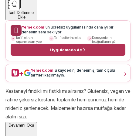
Tarif Defterime
Ekle
Yemek.com
'un ücretsiz uygulamasında daha iyi bir
deneyim seni bekliyor
Tarifi ekran
Tarif defterine ekle
Deneyenlerin
kapanmadan yap
fotoğraflarını gör
Uygulamada Aç
Yemek.com
'u kaydedin, denenmiş, tam ölçülü
+
tarifleri kaçırmayın.
Kestaneyi fındıklı mı fıstıklı mı alırsınız? Glutensiz, vegan ve
rafine şekersiz kestane topları ile hem gününüz hem de
mideniz şenlenecek. Malzemeler hazırsa mutfağa kadar
alalım sizi.
Devamını Oku