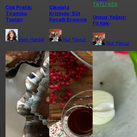
TATLI KEK
Çok Pratik:
Çikolata
Tiramisu
Krizinde: Süt
Unsuz Yağsız:
Topları
Reçelli Brownie
Fit Kek
İrem Hardal
Nur Yavuz
Nur Yavuz