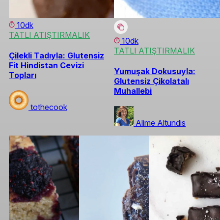
10dk
TATLI ATIŞTIRMALIK
10dk
TATLI ATIŞTIRMALIK
Çilekli Tadıyla: Glutensiz
Fit Hindistan Cevizi
Yumuşak Dokusuyla:
Topları
Glutensiz Çikolatalı
Muhallebi
tothecook
Alime Altundis