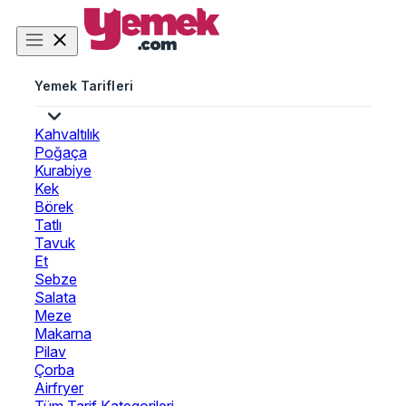
Yemek Tarifleri
Kahvaltılık
Poğaça
Kurabiye
Kek
Börek
Tatlı
Tavuk
Et
Sebze
Salata
Meze
Makarna
Pilav
Çorba
Airfryer