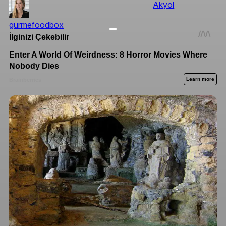
Akyol
gurmefoodbox