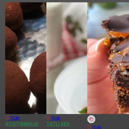
10dk
15dk
ATIŞTIRMALIK
TATLI KEK
15dk