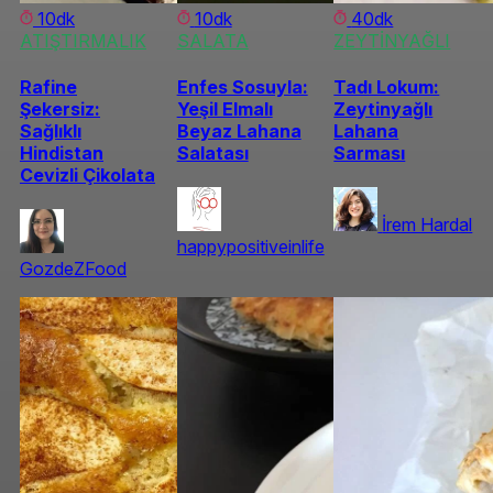
10dk
10dk
40dk
ATIŞTIRMALIK
SALATA
ZEYTİNYAĞLI
Rafine
Enfes Sosuyla:
Tadı Lokum:
Şekersiz:
Yeşil Elmalı
Zeytinyağlı
Sağlıklı
Beyaz Lahana
Lahana
Hindistan
Salatası
Sarması
Cevizli Çikolata
İrem Hardal
happypositiveinlife
GozdeZFood