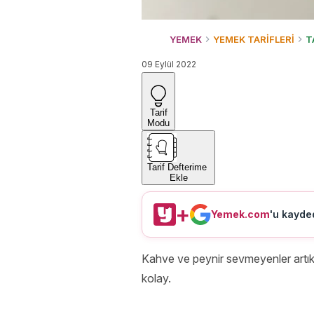
YEMEK
YEMEK TARİFLERİ
T
09 Eylül 2022
Tarif
Modu
Tarif Defterime
Ekle
+
Yemek.com
'u kayded
Kahve ve peynir sevmeyenler artı
kolay.