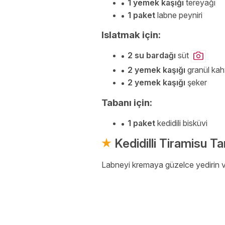
1 yemek kaşığı
tereyağı
1 paket
labne peyniri
Islatmak için:
2 su bardağı
süt
2 yemek kaşığı
granül ka
2 yemek kaşığı
şeker
Tabanı için:
1 paket
kedidili bisküvi
Kedidilli Tiramisu Ta
Labneyi kremaya güzelce yedirin ve