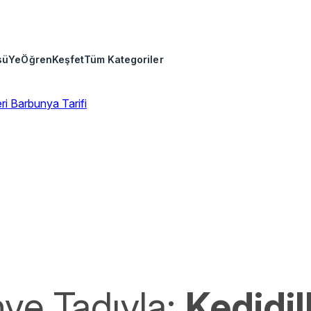
sü
Ye
Öğren
Keşfet
Tüm Kategoriler
eri
Barbunya Tarifi
ve Tadıyla:
Kedidill