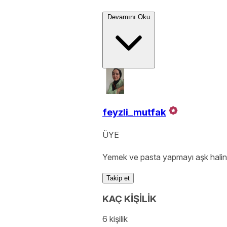
Devamını Oku
feyzli_mutfak
ÜYE
Yemek ve pasta yapmayı aşk haline 
Takip et
KAÇ KİŞİLİK
6 kişilik