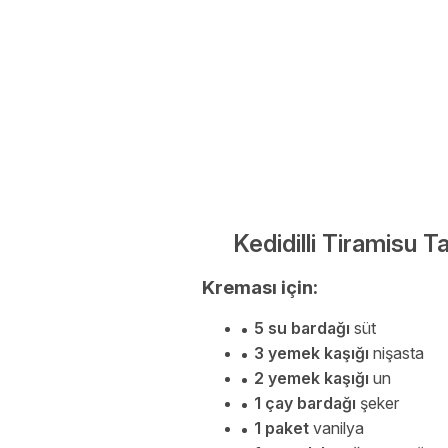
Kedidilli Tiramisu T
Kreması için:
5 su bardağı
süt
3 yemek kaşığı
nişasta
2 yemek kaşığı
un
1 çay bardağı
şeker
1 paket
vanilya