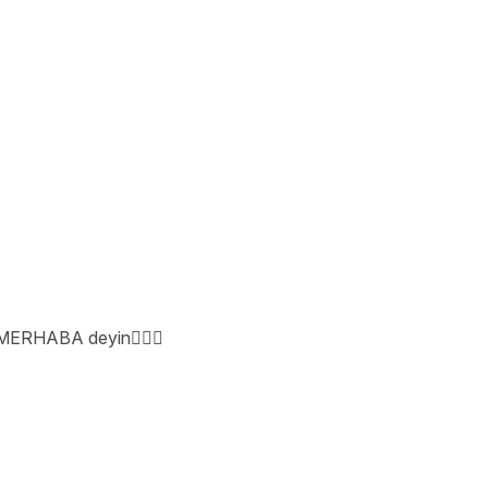
e MERHABA deyin💁🏻‍♀️