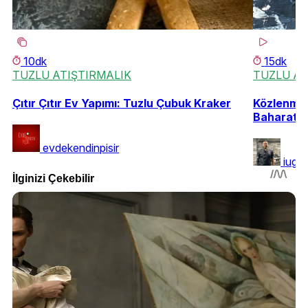
10dk
15dk
TUZLU ATIŞTIRMALIK
TUZLU AT
Çıtır Çıtır Ev Yapımı: Tuzlu Çubuk Kraker
Közlenmiş 
Baharatlı
evdekendinpisir
iugu