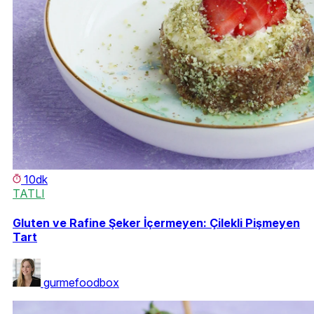
10dk
TATLI
Gluten ve Rafine Şeker İçermeyen: Çilekli Pişmeyen
Tart
gurmefoodbox