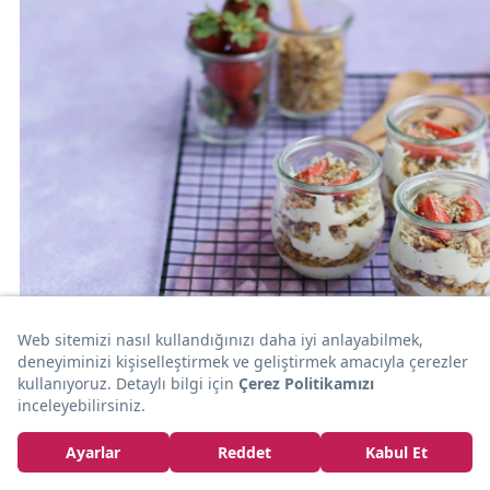
10dk
TATLI
Rafine Şekersiz: Çilekli Yaz Kupları