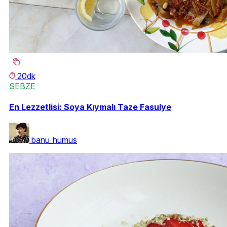
20dk
SEBZE
En Lezzetlisi: Soya Kıymalı Taze Fasulye
banu_humus