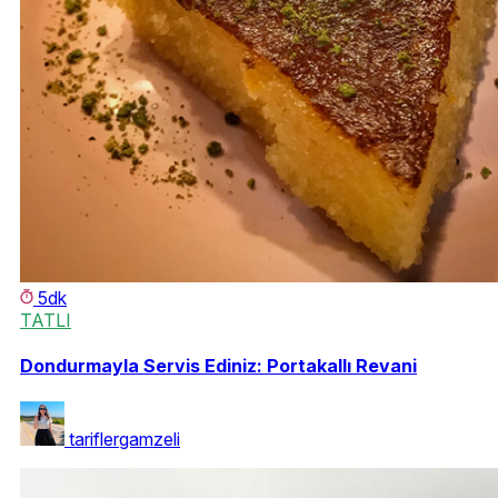
5dk
TATLI
Dondurmayla Servis Ediniz: Portakallı Revani
tariflergamzeli