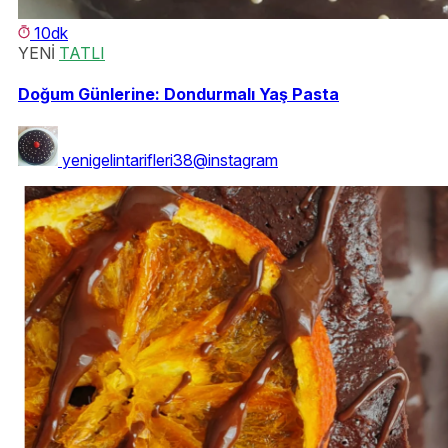
10dk
YENİ
TATLI
Doğum Günlerine: Dondurmalı Yaş Pasta
yenigelintarifleri38@instagram