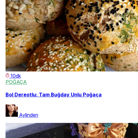
10dk
POĞAÇA
Bol Dereotlu: Tam Buğday Unlu Poğaça
Aylinden