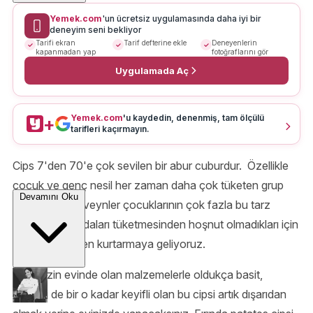
Yemek.com
'un ücretsiz uygulamasında daha iyi bir
deneyim seni bekliyor
Tarifi ekran
Tarif defterine ekle
Deneyenlerin
kapanmadan yap
fotoğraflarını gör
Uygulamada Aç
Yemek.com
'u kaydedin, denenmiş, tam ölçülü
+
tarifleri kaçırmayın.
Cips 7'den 70'e çok sevilen bir abur cuburdur. Özellikle
çocuk ve genç nesil her zaman daha çok tüketen grup
Devamını Oku
olmuştur. Ebeveynler çocuklarının çok fazla bu tarz
paketlenmiş gıdaları tüketmesinden hoşnut olmadıkları için
sizleri bu dertten kurtarmaya geliyoruz.
Hepimizin evinde olan malzemelerle oldukça basit,
yemesi de bir o kadar keyifli olan bu cipsi artık dışarıdan