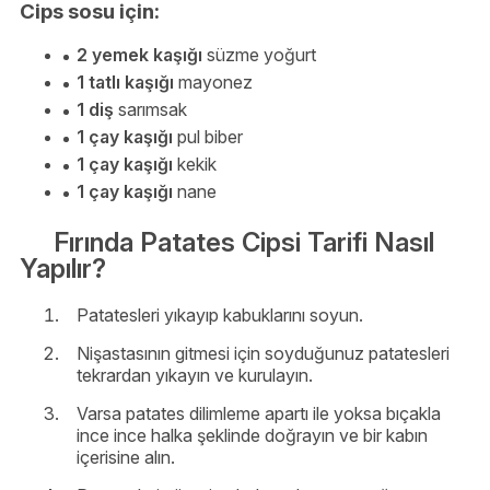
Cips sosu için:
2 yemek kaşığı
süzme yoğurt
1 tatlı kaşığı
mayonez
1 diş
sarımsak
1 çay kaşığı
pul biber
1 çay kaşığı
kekik
1 çay kaşığı
nane
Fırında Patates Cipsi Tarifi Nasıl
Yapılır?
Patatesleri yıkayıp kabuklarını soyun.
Nişastasının gitmesi için soyduğunuz patatesleri
tekrardan yıkayın ve kurulayın.
Varsa patates dilimleme apartı ile yoksa bıçakla
ince ince halka şeklinde doğrayın ve bir kabın
içerisine alın.