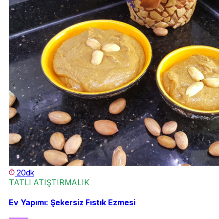
20dk
TATLI ATIŞTIRMALIK
Ev Yapımı: Şekersiz Fıstık Ezmesi