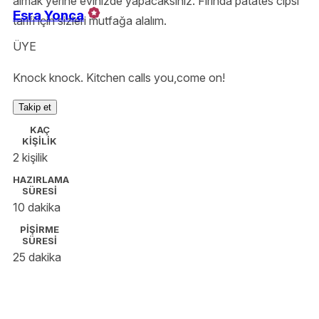
almak yerine evinizde yapacaksınız. Fırında patates cipsi
Esra Yonca
tarifi için sizleri mutfağa alalım.
ÜYE
Knock knock. Kitchen calls you,come on!
Takip et
KAÇ
KİŞİLİK
2 kişilik
HAZIRLAMA
SÜRESİ
10 dakika
PİŞİRME
SÜRESİ
25 dakika