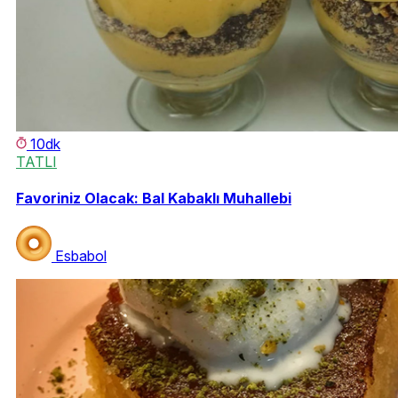
10dk
TATLI
Favoriniz Olacak: Bal Kabaklı Muhallebi
Esbabol