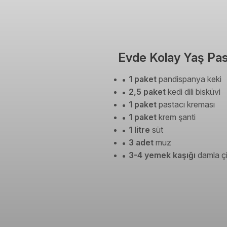
Evde Kolay Yaş Past
1 paket
pandispanya keki
2,5 paket
kedi dili bisküvi
1 paket
pastacı kreması
1 paket
krem şanti
1 litre
süt
3 adet
muz
3-4 yemek kaşığı
damla çi