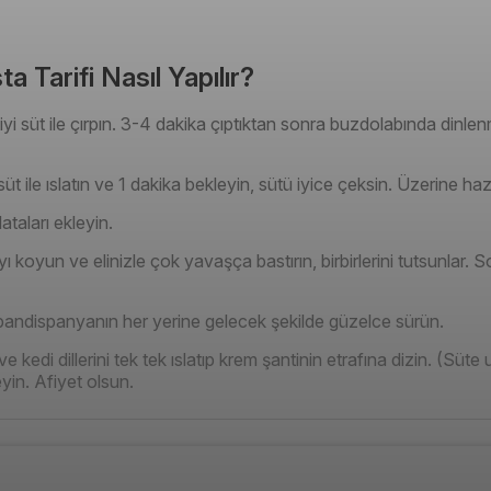
 Tarifi Nasıl Yapılır?
iyi süt ile çırpın. 3-4 dakika çıptıktan sonra buzdolabında dinle
üt ile ıslatın ve 1 dakika bekleyin, sütü iyice çeksin. Üzerine haz
taları ekleyin.
oyun ve elinizle çok yavaşça bastırın, birbirlerini tutsunlar. Sonr
 pandispanyanın her yerine gelecek şekilde güzelce sürün.
e kedi dillerini tek tek ıslatıp krem şantinin etrafına dizin. (Süt
yin. Afiyet olsun.