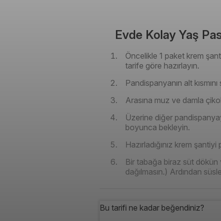
Evde Kolay Yaş Pasta
Öncelikle 1 paket krem şant
tarife göre hazırlayın.
Pandispanyanın alt kısmını s
Arasına muz ve damla çikola
Üzerine diğer pandispanyayı k
boyunca bekleyin.
Hazırladığınız krem şantiyi
Bir tabağa biraz süt dökün v
dağılmasın.) Ardından süsle
Bu tarifi ne kadar beğendiniz?