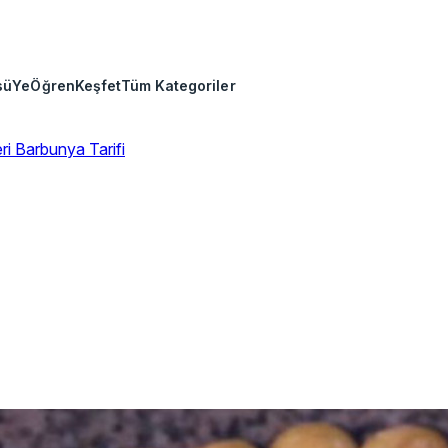
sü
Ye
Öğren
Keşfet
Tüm Kategoriler
eri
Barbunya Tarifi