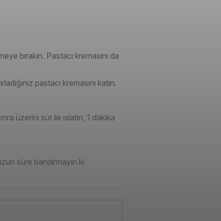
nmeye bırakın. Pastacı kremasını da
ırladığınız pastacı kremasını katın.
a üzerini süt ile ıslatın, 1 dakika
e uzun süre bandırmayın ki