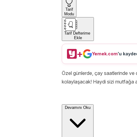
Tarif
Modu
Tarif Defterime
Ekle
+
Yemek.com
'u kayded
Özel günlerde, çay saatlerinde ve d
kolaylaşacak! Haydi sizi mutfağa a
Devamını Oku