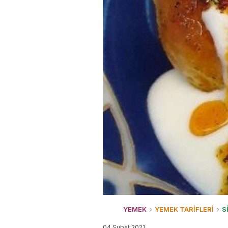
YEMEK
YEMEK TARİFLERİ
S
04 Şubat 2021