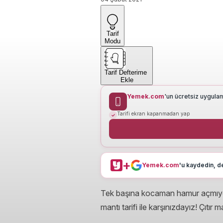
Tarif
Modu
Tarif Defterime
Ekle
Yemek.com
'un ücretsiz uygula
Tarifi ekran kapanmadan yap
+
Yemek.com
'u kaydedin, de
Tek başına kocaman hamur açmıyor, 
mantı tarifi ile karşınızdayız! Çıtır 