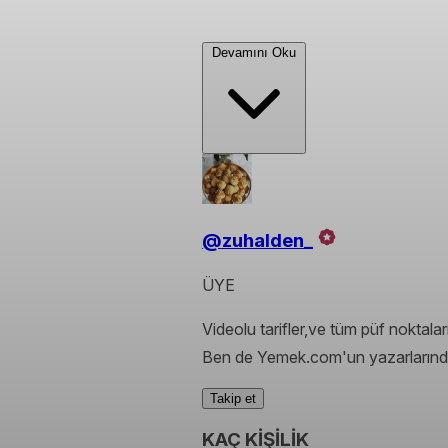
Devamını Oku
@zuhalden_
ÜYE
Videolu tarifler,ve tüm püf noktala
Ben de Yemek.com'un yazarlarında
Takip et
KAÇ KİŞİLİK