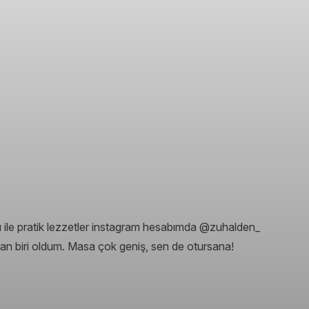
rı ile pratik lezzetler instagram hesabımda @zuhalden_
n biri oldum. Masa çok geniş, sen de otursana!