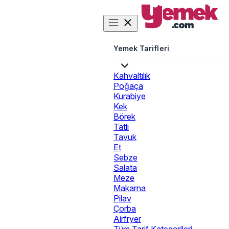
Yemek Tarifleri
Kahvaltılık
Poğaça
Kurabiye
Kek
Börek
Tatlı
Tavuk
Et
Sebze
Salata
Meze
Makarna
Pilav
Çorba
Airfryer