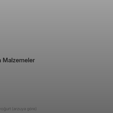
çin Malzemeler
yoğurt (arzuya göre)