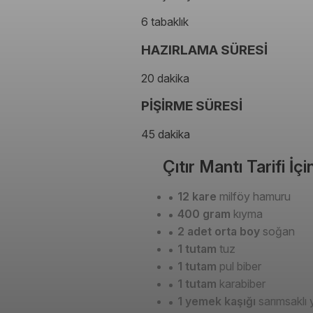
6 tabaklık
HAZIRLAMA SÜRESİ
20 dakika
PİŞİRME SÜRESİ
45 dakika
Çıtır Mantı Tarifi İ
12 kare
milföy hamuru
400 gram
kıyma
2 adet orta boy
soğan
1 tutam
tuz
1 tutam
pul biber
1 tutam
karabiber
1 yemek kaşığı
sarımsaklı 