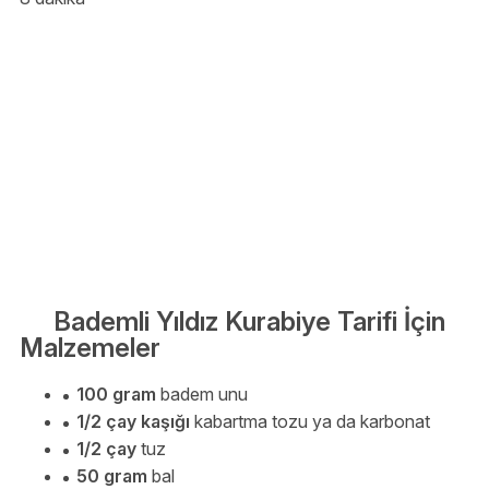
Bademli Yıldız Kurabiye Tarifi İçin
Malzemeler
100 gram
badem unu
1/2 çay kaşığı
kabartma tozu ya da karbonat
1/2 çay
tuz
50 gram
bal