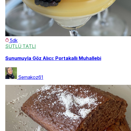
5dk
SÜTLÜ TATLI
Sunumuyla Göz Alıcı: Portakallı Muhallebi
Semakoz61