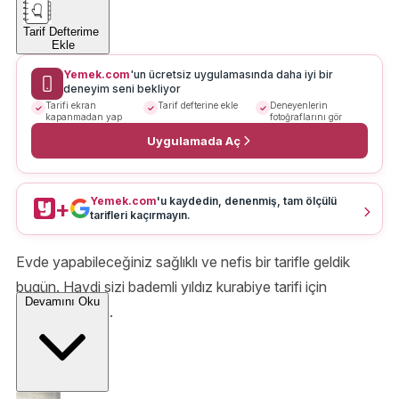
Tarif Defterime
Ekle
Yemek.com
'un ücretsiz uygulamasında daha iyi bir
deneyim seni bekliyor
Tarifi ekran
Tarif defterine ekle
Deneyenlerin
kapanmadan yap
fotoğraflarını gör
Uygulamada Aç
Yemek.com
'u kaydedin, denenmiş, tam ölçülü
+
tarifleri kaçırmayın.
Evde yapabileceğiniz sağlıklı ve nefis bir tarifle geldik
bugün. Haydi sizi bademli yıldız kurabiye tarifi için
Devamını Oku
mutfağa alalım.