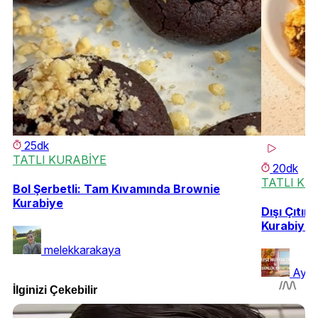
25dk
TATLI KURABİYE
20dk
TATLI KU
Bol Şerbetli: Tam Kıvamında Brownie
Kurabiye
Dışı Çıtır 
Kurabiye
melekkarakaya
Ayse