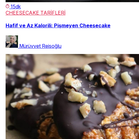
15dk
CHEESECAKE TARİFLERİ
Hafif ve Az Kalorili: Pişmeyen Cheesecake
Mürüvvet Reisoğlu