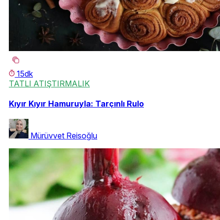
15dk
TATLI ATIŞTIRMALIK
Kıyır Kıyır Hamuruyla: Tarçınlı Rulo
Mürüvvet Reisoğlu