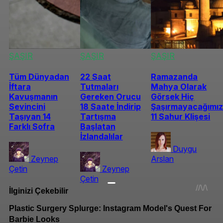
ŞAŞIR
ŞAŞIR
ŞAŞIR
Tüm Dünyadan
22 Saat
Ramazanda
İftara
Tutmaları
Mahya Olarak
Kavuşmanın
Gereken Orucu
Görsek Hiç
Sevincini
18 Saate İndirip
Şaşırmayacağımı
Taşıyan 14
Tartışma
11 Sahur Klişesi
Farklı Sofra
Başlatan
İzlandalılar
Duygu
Zeynep
Arslan
Çetin
Zeynep
Çetin