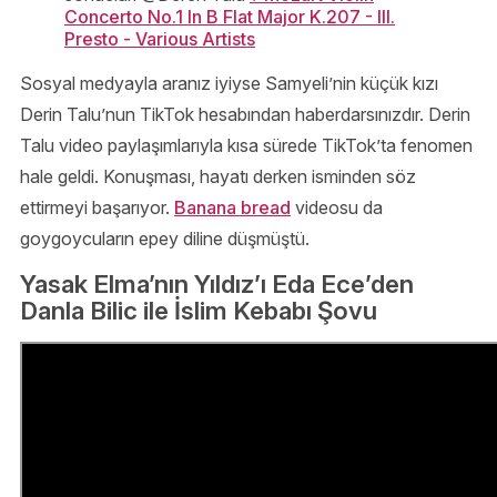
Concerto No.1 In B Flat Major K.207 - III.
Presto - Various Artists
Sosyal medyayla aranız iyiyse Samyeli’nin küçük kızı
Derin Talu’nun TikTok hesabından haberdarsınızdır. Derin
Talu video paylaşımlarıyla kısa sürede TikTok’ta fenomen
hale geldi. Konuşması, hayatı derken isminden söz
ettirmeyi başarıyor.
Banana bread
videosu da
goygoycuların epey diline düşmüştü.
Yasak Elma’nın Yıldız’ı Eda Ece’den
Danla Bilic ile İslim Kebabı Şovu