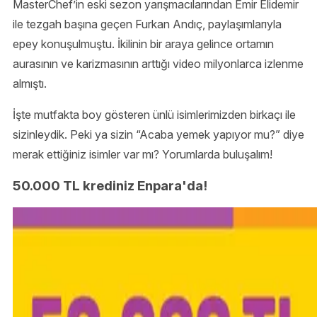
MasterChef’in eski sezon yarışmacılarından Emir Elidemir
ile tezgah başına geçen Furkan Andıç, paylaşımlarıyla
epey konuşulmuştu. İkilinin bir araya gelince ortamın
aurasının ve karizmasının arttığı video milyonlarca izlenme
almıştı.
İşte mutfakta boy gösteren ünlü isimlerimizden birkaçı ile
sizinleydik. Peki ya sizin “Acaba yemek yapıyor mu?” diye
merak ettiğiniz isimler var mı? Yorumlarda buluşalım!
50.000 TL krediniz Enpara'da!