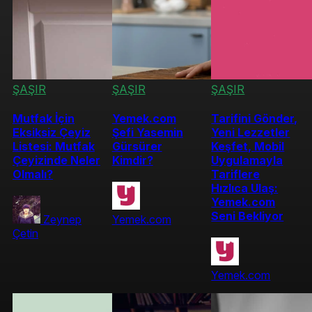
ŞAŞIR
ŞAŞIR
ŞAŞIR
Mutfak İçin
Yemek.com
Tarifini Gönder,
Eksiksiz Çeyiz
Şefi Yasemin
Yeni Lezzetler
Listesi: Mutfak
Gürsürer
Keşfet, Mobil
Çeyizinde Neler
Kimdir?
Uygulamayla
Olmalı?
Tariflere
Hızlıca Ulaş:
Yemek.com
Seni Bekliyor
Zeynep
Yemek.com
Çetin
Yemek.com