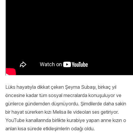
Lüks hayatıyla dikkat çeken Şeyma Subaşı, birkaç yıl
öncesine kadar tüm sosyal mecralarda konuşuluyor ve
günlerce gündemden düşmüyordu. Şimdilerde daha sakin
bir hayat sürerken kızı Melisa ile videoları ses getiriyor.
YouTube kanallarında birlikte kurabiye yapan anne kızın o
anları kısa sürede etkileşimlerin odağı oldu.