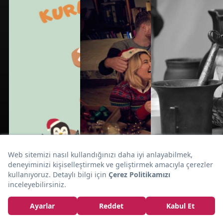
Defne Samyeli'nin
Kızlarıyla Kek
Tarifinden Furkan
Andıç'ın Konuşulan
Anlarına 10
Ünlünün Yemek
Videosu
ŞAŞIR
ŞAŞIR
ŞAŞIR
Kurabiye ve
Yılbaşı
Kutadgu
Kurabiye
Oyunları:
Bilig'den Sofra