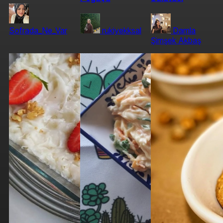
Sofrada_Ne_Var
rukiyekksal
Damla
Şimşek Akbaş