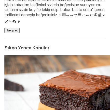
iştah kabartan tariflerimi sizlerin beğenisine sunuyorum.
Umarım sizde keyifle takip edip, bolca ‘besto sosu’ içeren
tariflerimi deneyip beğenirsiniz.👩🏻‍🍳🍳🥙🍔🥗🌯🌮🍝🫕🍱
🍤🍡🍩🍪
Takip et
Sıkça Yenen Konular