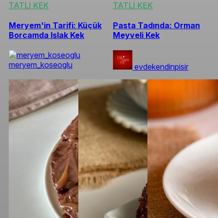
TATLI KEK
TATLI KEK
Meryem'in Tarifi: Küçük
Pasta Tadında: Orman
Borcamda Islak Kek
Meyveli Kek
meryem_koseoglu
evdekendinpisir