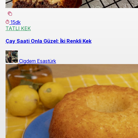
15dk
TATLI KEK
Çay Saati Onla Güzel: İki Renkli Kek
Çigdem Esastürk