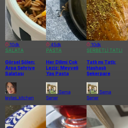
10dk
45dk
10dk
SALATA
PASTA
ŞERBETLİ TATLI
Görsel Şölen:
Her Dilimi Çok
Tatlı mı Tatlı:
Arpa Şehriye
Leziz: Meyveli
Haşhaşlı
Salatası
Yaş Pasta
Şekerpare
Sema
Sema
leylas_kitchen
Şener
Şener