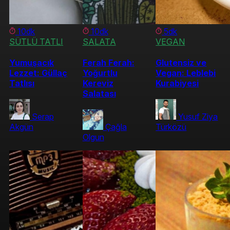
10dk
10dk
5dk
SÜTLÜ TATLI
SALATA
VEGAN
Yumuşacık
Ferah Ferah:
Glutensiz ve
Lezzet: Güllaç
Yoğurtlu
Vegan: Leblebi
Tatlısı
Kereviz
Kurabiyesi
Salatası
Serap
Yusuf Ziya
Akgün
Çağla
Türközü
Olgun