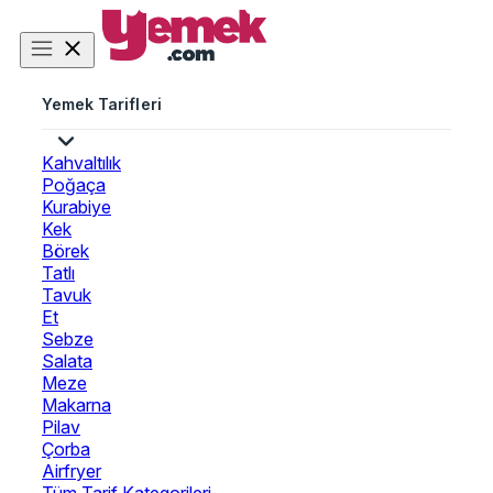
Yemek Tarifleri
Kahvaltılık
Poğaça
Kurabiye
Kek
Börek
Tatlı
Tavuk
Et
Sebze
Salata
Meze
Makarna
Pilav
Çorba
Airfryer