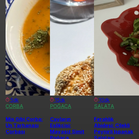
5dk
15dk
10dk
ÇORBA
POĞAÇA
SALATA
Mis Gibi Çorba:
Çayların
Ferahlık
Un Tarhanası
Eşlikçisi:
Abidesi: Çilekli
Çorbası
Mayasız Simit
Peynirli Ispanak
Poğaça
Salatası