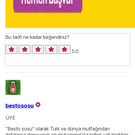
Bu tarifi ne kadar beğendiniz?
5.0
bestososu
ÜYE
“Besto sosu” olarak Türk ve dünya mutfağından
defalarca deneyerek en mükemmel lezzetleri yakaladığım