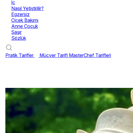
İç
Nasıl Yetiştirilir?
Egzersiz
Çiçek Bakımı
Anne Çocuk
Şaşır
Sözlük
Pratik Tarifler
Mücver Tarifi
MasterChef Tarifleri