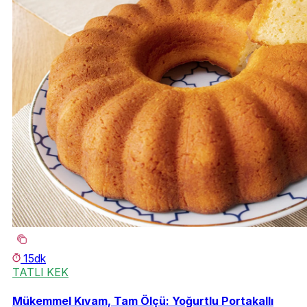
15dk
TATLI KEK
Mükemmel Kıvam, Tam Ölçü: Yoğurtlu Portakallı