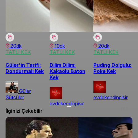
20dk
10dk
20dk
TATLI KEK
TATLI KEK
TATLI KEK
Güler'in Tarifi:
Dilim Dilim:
Puding Dolgulu:
Dondurmalı Kek
Kakaolu Baton
Poke Kek
Kek
Güler
Sütcüler
evdekendinpisir
evdekendinpisir