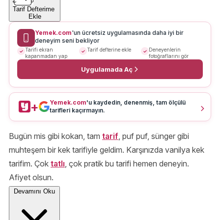
Tarif Defterime
Ekle
Yemek.com
'un ücretsiz uygulamasında daha iyi bir
deneyim seni bekliyor
Tarifi ekran
Tarif defterine ekle
Deneyenlerin
kapanmadan yap
fotoğraflarını gör
Uygulamada Aç
Yemek.com
'u kaydedin, denenmiş, tam ölçülü
+
tarifleri kaçırmayın.
Bugün mis gibi kokan, tam
tarif
, puf puf, sünger gibi
muhteşem bir kek tarifiyle geldim. Karşınızda vanilya kek
tarifim. Çok
tatlı
, çok pratik bu tarifi hemen deneyin.
Afiyet olsun.
Devamını Oku