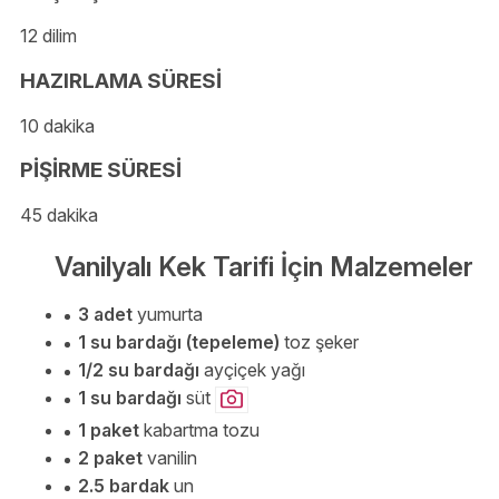
12 dilim
HAZIRLAMA SÜRESİ
10 dakika
PİŞİRME SÜRESİ
45 dakika
Vanilyalı Kek Tarifi İçin Malzemeler
3 adet
yumurta
1 su bardağı (tepeleme)
toz şeker
1/2 su bardağı
ayçiçek yağı
1 su bardağı
süt
1 paket
kabartma tozu
2 paket
vanilin
2.5 bardak
un