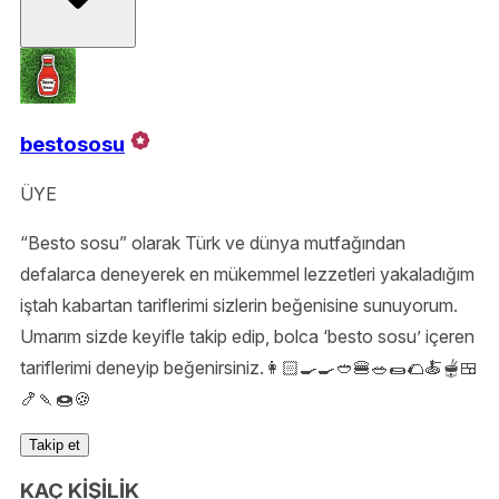
bestososu
ÜYE
“Besto sosu” olarak Türk ve dünya mutfağından
defalarca deneyerek en mükemmel lezzetleri yakaladığım
iştah kabartan tariflerimi sizlerin beğenisine sunuyorum.
Umarım sizde keyifle takip edip, bolca ‘besto sosu’ içeren
tariflerimi deneyip beğenirsiniz.👩🏻‍🍳🍳🥙🍔🥗🌯🌮🍝🫕🍱
🍤🍡🍩🍪
Takip et
KAÇ KİŞİLİK