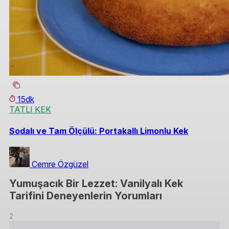
15dk
TATLI KEK
Sodalı ve Tam Ölçülü: Portakallı Limonlu Kek
Cemre Özgüzel
Yumuşacık Bir Lezzet: Vanilyalı Kek
Tarifini Deneyenlerin Yorumları
2