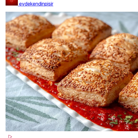
evdekendinpisir