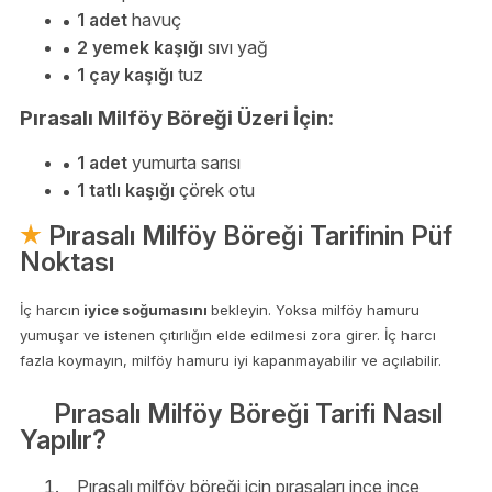
1 adet
havuç
2 yemek kaşığı
sıvı yağ
1 çay kaşığı
tuz
Pırasalı Milföy Böreği Üzeri İçin:
1 adet
yumurta sarısı
1 tatlı kaşığı
çörek otu
Pırasalı Milföy Böreği Tarifinin Püf
Noktası
İç harcın
iyice soğumasını
bekleyin. Yoksa milföy hamuru
yumuşar ve istenen çıtırlığın elde edilmesi zora girer. İç harcı
fazla koymayın, milföy hamuru iyi kapanmayabilir ve açılabilir.
Pırasalı Milföy Böreği Tarifi Nasıl
Yapılır?
Pırasalı milföy böreği için pırasaları ince ince