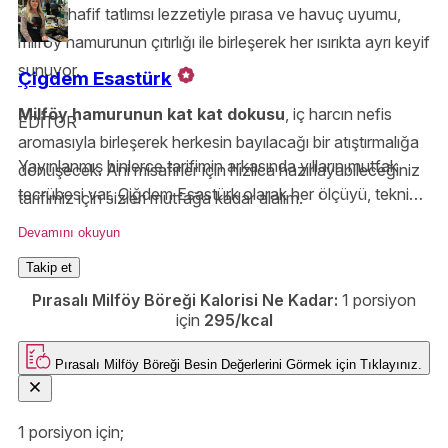
Çünkü hafif tatlımsı lezzetiyle pırasa ve havuç uyumu,
milföy hamurunun çıtırlığı ile birleşerek her ısırıkta ayrı keyif
sunuyor.
Çigdem Esastürk
Milföy hamurunun kat kat dokusu
, iç harcın nefis
EDİTOR
aromasıyla birleşerek herkesin bayılacağı bir atıştırmalığa
Yayınlanmış binlerce tarifimin arkasında yılların mutfak
dönüşecek. Ani misafirler için hızlıca hazırlayabileceğiniz
tecrübesi var. Çiğdem Esastürk olarak her ölçüyü, tekniği
tarifimiz için sizleri mutfağa kadar alalım.
ve püf noktasını özenle aktarıyor; Yemek.com okurlarını
Devamını okuyun
denenmiş ve güvenilir tariflerle buluşturuyorum.
Takip et
Pırasalı Milföy Böreği Kalorisi Ne Kadar:
1 porsiyon
için
295/kcal
Pırasalı Milföy Böreği
Besin Değerlerini Görmek için
Tıklayınız.
1 porsiyon için;