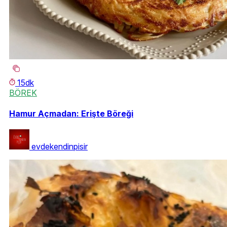
15dk
BÖREK
Hamur Açmadan: Erişte Böreği
evdekendinpisir