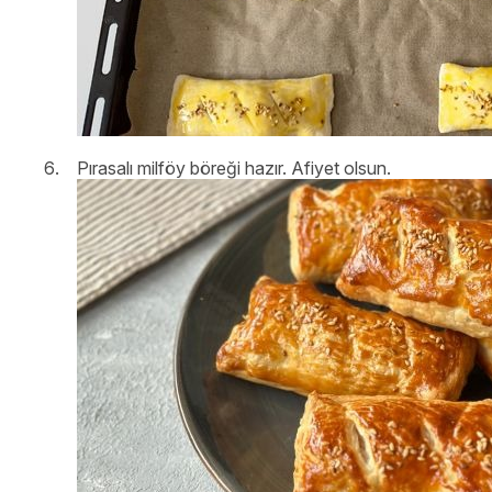
Pırasalı milföy böreği hazır. Afiyet olsun.