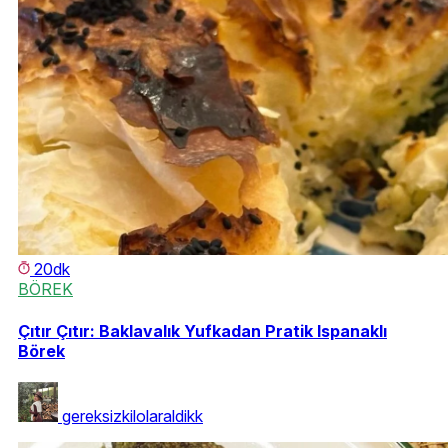
20dk
BÖREK
Çıtır Çıtır: Baklavalık Yufkadan Pratik Ispanaklı
Börek
gereksizkilolaraldikk