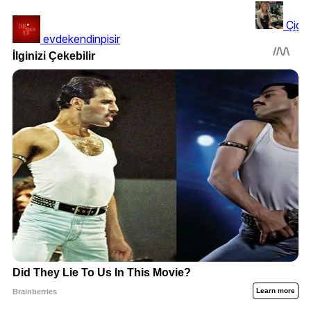
Çigd
evdekendinpisir