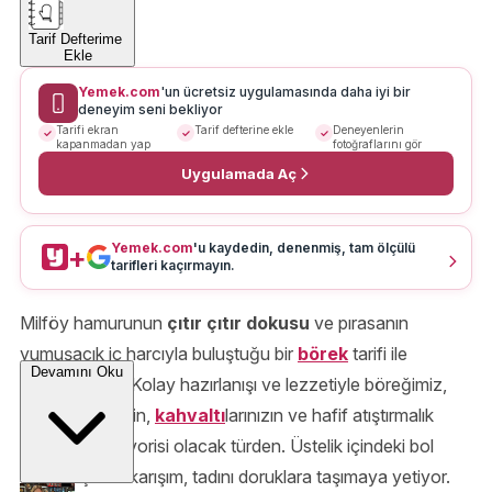
Tarif Defterime
Ekle
Yemek.com
'un ücretsiz uygulamasında daha iyi bir
deneyim seni bekliyor
Tarifi ekran
Tarif defterine ekle
Deneyenlerin
kapanmadan yap
fotoğraflarını gör
Uygulamada Aç
Yemek.com
'u kaydedin, denenmiş, tam ölçülü
+
tarifleri kaçırmayın.
Milföy hamurunun
çıtır çıtır dokusu
ve pırasanın
yumuşacık iç harcıyla buluştuğu bir
börek
tarifi ile
Devamını Oku
karşınızdayız! Kolay hazırlanışı ve lezzetiyle böreğimiz,
çay saatlerinizin,
kahvaltı
larınızın ve hafif atıştırmalık
arayanların favorisi olacak türden. Üstelik içindeki bol
sebze
içeren karışım, tadını doruklara taşımaya yetiyor.