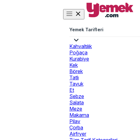
Yemek Tarifleri
Kahvaltılık
Poğaça
Kurabiye
Kek
Börek
Tatlı
Tavuk
Et
Sebze
Salata
Meze
Makarna
Pilav
Çorba
Airfryer