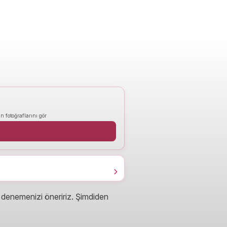
n fotoğraflarını gör
 denemenizi öneririz. Şimdiden