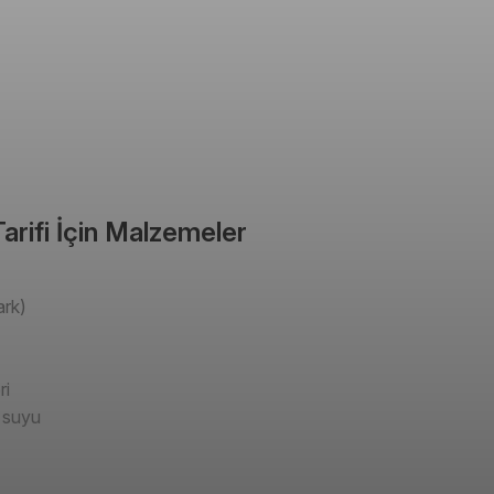
arifi İçin Malzemeler
ark)
ri
 suyu