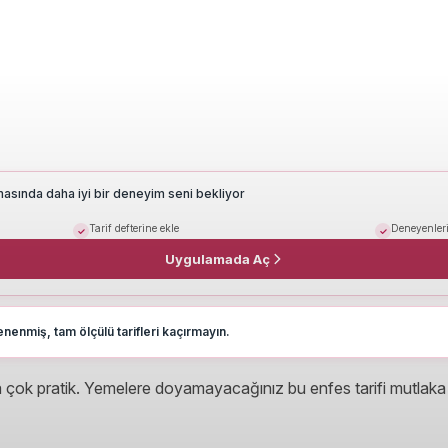
masında daha iyi bir deneyim seni bekliyor
Tarif defterine ekle
Deneyenleri
Uygulamada Aç
nenmiş, tam ölçülü tarifleri kaçırmayın.
a çok pratik. Yemelere doyamayacağınız bu enfes tarifi mutlaka