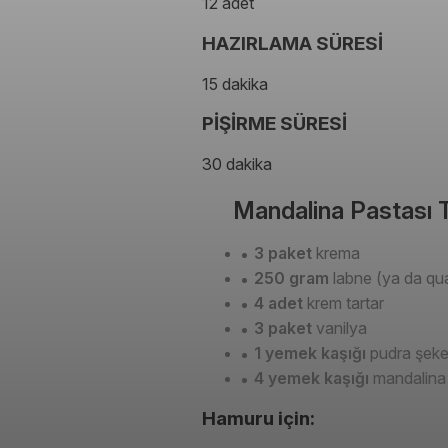
12 adet
HAZIRLAMA SÜRESİ
15 dakika
PİŞİRME SÜRESİ
30 dakika
Mandalina Pastası T
3 paket
krema
250 gram
labne (ya da qu
4 adet
krem tartar
3 paket
vanilya
1 yemek kaşığı
pudra şeke
4 yemek kaşığı
mandalina
Hamuru için: