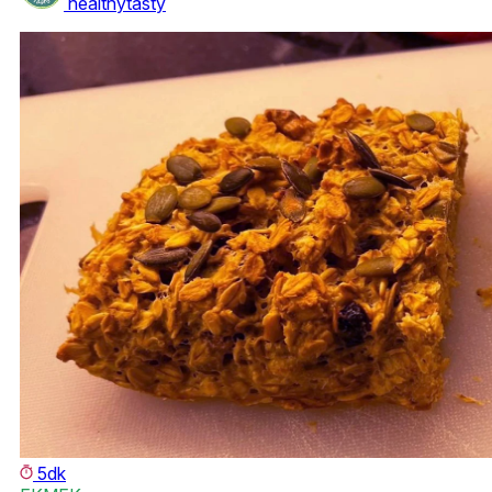
healthytasty
5dk