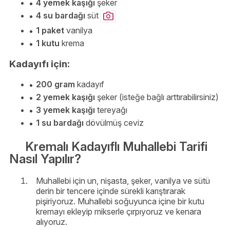
4 yemek kaşığı
şeker
4 su bardağı
süt
1 paket
vanilya
1 kutu
krema
Kadayıfı için:
200 gram
kadayıf
2 yemek kaşığı
şeker (isteğe bağlı arttırabilirsiniz)
3 yemek kaşığı
tereyağı
1 su bardağı
dövülmüş ceviz
Kremalı Kadayıflı Muhallebi Tarifi
Nasıl Yapılır?
Muhallebi için un, nişasta, şeker, vanilya ve sütü
derin bir tencere içinde sürekli karıştırarak
pişiriyoruz. Muhallebi soğuyunca içine bir kutu
kremayı ekleyip mikserle çırpıyoruz ve kenara
alıyoruz.