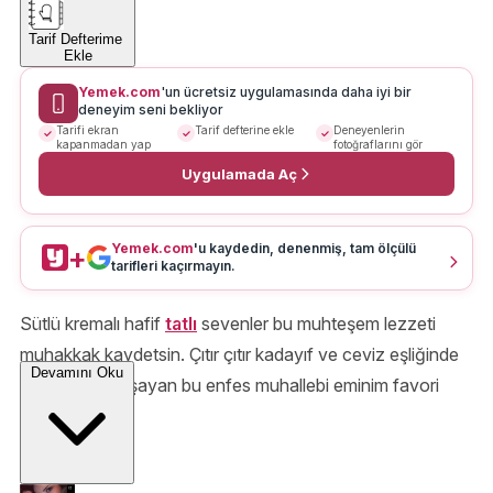
Tarif Defterime
Ekle
Yemek.com
'un ücretsiz uygulamasında daha iyi bir
deneyim seni bekliyor
Tarifi ekran
Tarif defterine ekle
Deneyenlerin
kapanmadan yap
fotoğraflarını gör
Uygulamada Aç
Yemek.com
'u kaydedin, denenmiş, tam ölçülü
+
tarifleri kaçırmayın.
Sütlü kremalı hafif
tatlı
sevenler bu muhteşem lezzeti
muhakkak kaydetsin. Çıtır çıtır kadayıf ve ceviz eşliğinde
Devamını Oku
damağınızı okşayan bu enfes muhallebi eminim favori
tatlınız olacak.