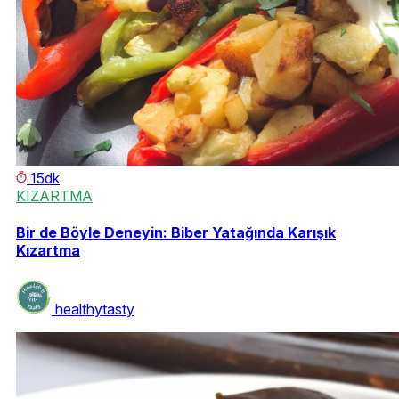
15dk
KIZARTMA
Bir de Böyle Deneyin: Biber Yatağında Karışık
Kızartma
healthytasty