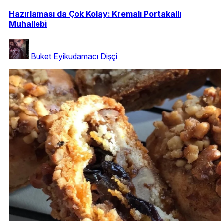
Hazırlaması da Çok Kolay: Kremalı Portakallı
Muhallebi
Buket Eyikudamacı Dişçi