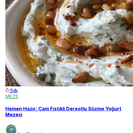
5dk
MEZE
Hemen Hazır: Çam Fıstıklı Dereotlu Süzme Yoğurt
Mezesi