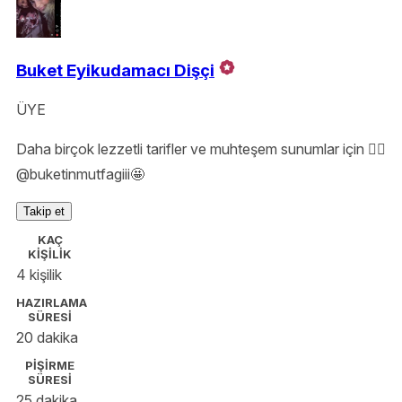
Buket Eyikudamacı Dişçi
ÜYE
Daha birçok lezzetli tarifler ve muhteşem sunumlar için 👇🏻
@buketinmutfagiii🤩
Takip et
KAÇ
KİŞİLİK
4 kişilik
HAZIRLAMA
SÜRESİ
20 dakika
PİŞİRME
SÜRESİ
25 dakika