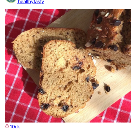
healthytasty
10dk