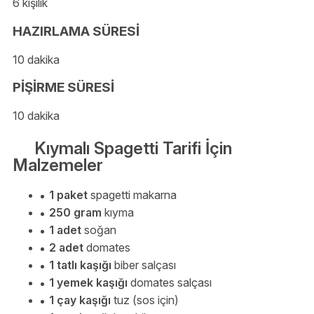
6 kişilik
HAZIRLAMA SÜRESİ
10 dakika
PİŞİRME SÜRESİ
10 dakika
Kıymalı Spagetti Tarifi İçin
Malzemeler
1 paket
spagetti makarna
250 gram
kıyma
1 adet
soğan
2 adet
domates
1 tatlı kaşığı
biber salçası
1 yemek kaşığı
domates salçası
1 çay kaşığı
tuz (sos için)