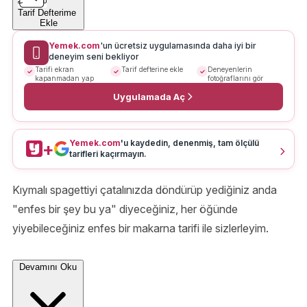
Tarif Defterime
Ekle
Yemek.com
'un ücretsiz uygulamasında daha iyi bir
deneyim seni bekliyor
Tarifi ekran
Tarif defterine ekle
Deneyenlerin
kapanmadan yap
fotoğraflarını gör
Uygulamada Aç
Yemek.com
'u kaydedin, denenmiş, tam ölçülü
+
tarifleri kaçırmayın.
Kıymalı spagettiyi çatalınızda döndürüp yediğiniz anda
"enfes bir şey bu ya" diyeceğiniz, her öğünde
yiyebileceğiniz enfes bir makarna tarifi ile sizlerleyim.
Devamını Oku