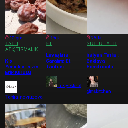
10 gün
15dk
25dk
TATLI
ET
SÜTLÜ TATLI
ATIŞTIRMALIK
Lavaşlara
İtalyan Tatlısı:
Kış
Saralım: Et
Baklava
Yemeklerinize:
Tantuni
Semifreddo
Erik Kurusu
rukiyekksal
gimskitchen
Tahira_novruzova