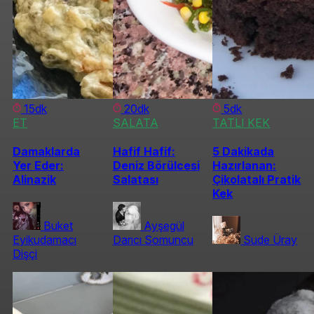
15dk
20dk
5dk
ET
SALATA
TATLI KEK
Damaklarda
Hafif Hafif:
5 Dakikada
Yer Eder:
Deniz Börülcesi
Hazırlanan:
Alinazik
Salatası
Çikolatalı Pratik
Kek
Buket
Ayşegül
Eyikudamacı
Darıcı Somuncu
Sude Üray
Dişçi