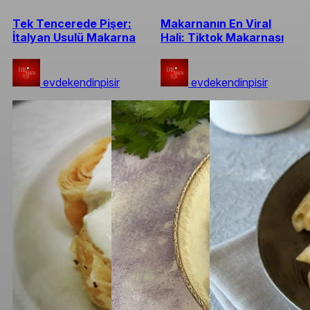
Tek Tencerede Pişer:
Makarnanın En Viral
İtalyan Usulü Makarna
Hali: Tiktok Makarnası
evdekendinpisir
evdekendinpisir