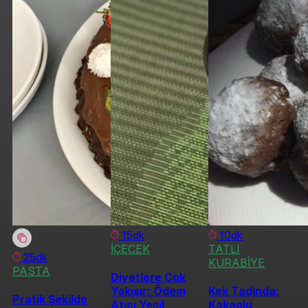
15dk
10dk
İÇECEK
TATLI
25dk
KURABİYE
PASTA
Diyetlere Çok
Yakışır: Ödem
Kek Tadında:
Pratik Şekilde
Atıcı Yeşil
Kakaolu