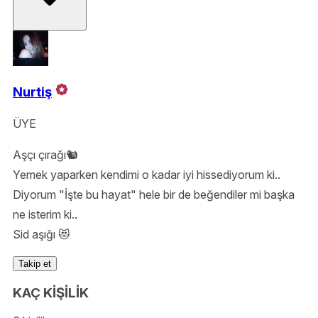
Nurtiş
ÜYE
Aşçı çırağı🐿️
Yemek yaparken kendimi o kadar iyi hissediyorum ki..
Diyorum "İşte bu hayat" hele bir de beğendiler mi başka
ne isterim ki..
Sid aşığı 😻
Takip et
KAÇ KİŞİLİK