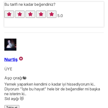
Bu tarifi ne kadar beğendiniz?
5.0
Nurtiş
ÜYE
Aşçı çırağı🐿️
Yemek yaparken kendimi o kadar iyi hissediyorum ki..
Diyorum "İşte bu hayat" hele bir de beğendiler mi başka
ne isterim ki..
Sid aşığı 😻
Takip et