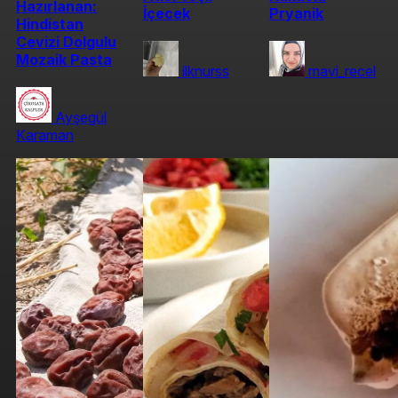
Hazırlanan:
İçecek
Pryanik
Hindistan
Cevizi Dolgulu
Mozaik Pasta
ilknurss
mavi_recel
Ayşegül
Karaman