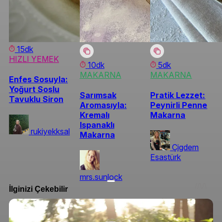
15dk
HIZLI YEMEK
10dk
5dk
MAKARNA
MAKARNA
Enfes Sosuyla:
Yoğurt Soslu
Sarımsak
Pratik Lezzet:
Tavuklu Siron
Aromasıyla:
Peynirli Penne
Kremalı
Makarna
Ispanaklı
rukiyekksal
Makarna
Çigdem
Esastürk
mrs.sunlock