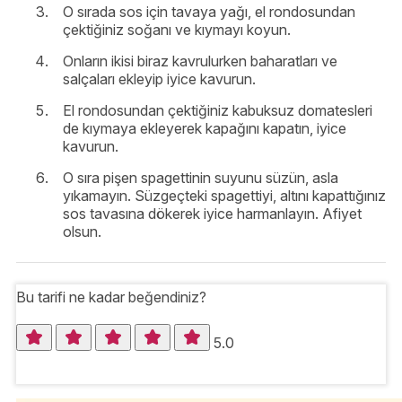
O sırada sos için tavaya yağı, el rondosundan
çektiğiniz soğanı ve kıymayı koyun.
Onların ikisi biraz kavrulurken baharatları ve
salçaları ekleyip iyice kavurun.
El rondosundan çektiğiniz kabuksuz domatesleri
de kıymaya ekleyerek kapağını kapatın, iyice
kavurun.
O sıra pişen spagettinin suyunu süzün, asla
yıkamayın. Süzgeçteki spagettiyi, altını kapattığınız
sos tavasına dökerek iyice harmanlayın. Afiyet
olsun.
Bu tarifi ne kadar beğendiniz?
5.0