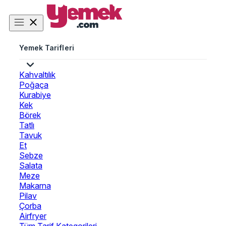
Yemek Tarifleri
Kahvaltılık
Poğaça
Kurabiye
Kek
Börek
Tatlı
Tavuk
Et
Sebze
Salata
Meze
Makarna
Pilav
Çorba
Airfryer