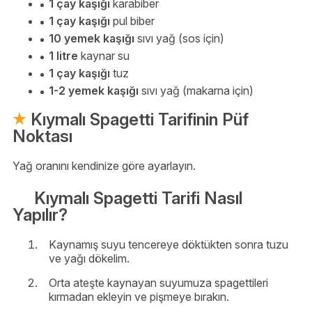
1 çay kaşığı
karabiber
1 çay kaşığı
pul biber
10 yemek kaşığı
sıvı yağ (sos için)
1 litre
kaynar su
1 çay kaşığı
tuz
1-2 yemek kaşığı
sıvı yağ (makarna için)
Kıymalı Spagetti Tarifinin Püf
Noktası
Yağ oranını kendinize göre ayarlayın.
Kıymalı Spagetti Tarifi Nasıl
Yapılır?
Kaynamış suyu tencereye döktükten sonra tuzu
ve yağı dökelim.
Orta ateşte kaynayan suyumuza spagettileri
kırmadan ekleyin ve pişmeye bırakın.