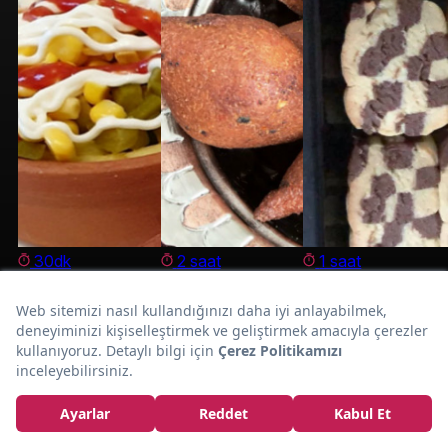
30dk
2 saat
1 saat
SİZDEN
KÖFTE
KURABİYE
GELENLER
Tam
Yemeye
Yapımı da Oldukça Kolay:
Kaymakpare Tarifi
Doyurucu ve
Kıvamında: İçli
Kıyamazsın:
Pratik: Güveçte
Köfte
Dama Kurabiye
Pratik Kumpir
SUNA
mrsmtrc
SELIN ATILLA
ATİLLA