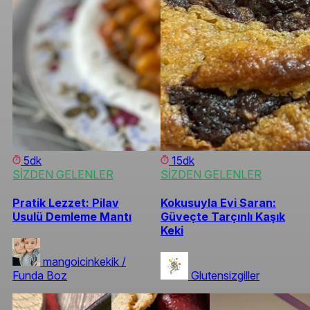
5dk
15dk
SİZDEN GELENLER
SİZDEN GELENLER
Pratik Lezzet: Pilav
Kokusuyla Evi Saran:
Usulü Demleme Mantı
Güveçte Tarçınlı Kaşık
Keki
mangoicinkekik /
Funda Boz
Glutensizgiller