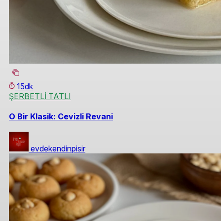
15dk
ŞERBETLİ TATLI
O Bir Klasik: Cevizli Revani
evdekendinpisir