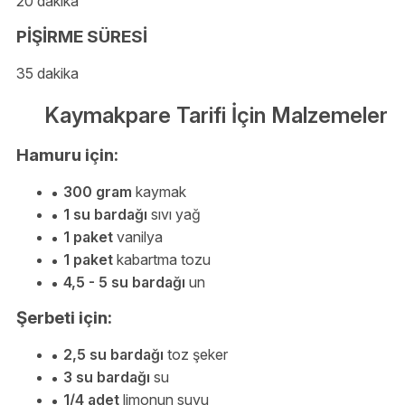
20 dakika
PİŞİRME SÜRESİ
35 dakika
Kaymakpare Tarifi İçin Malzemeler
Hamuru için:
300 gram
kaymak
1 su bardağı
sıvı yağ
1 paket
vanilya
1 paket
kabartma tozu
4,5 - 5 su bardağı
un
Şerbeti için:
2,5 su bardağı
toz şeker
3 su bardağı
su
1/4 adet
limonun suyu