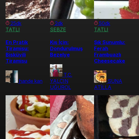
25dk
2dk
50dk
TATLI
SEBZE
TATLI
En Pratik
Kış İçin:
Şık Sunumlu:
Tiramisu:
Dondurulmuş
Ferah
Bisküvili
Bezelye
Frambuazlı
Tiramisu
Cheesecake
T.C.
hande kan
YALÇIN
SUNA
UĞUROL
ATİLLA