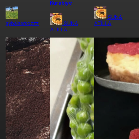
Kurabiye
SUNA
aybalaersozzz
SUNA
ATİLLA
ATİLLA