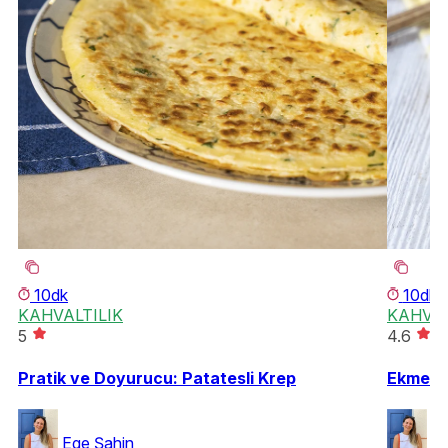
10dk
10dk
KAHVALTILIK
KAHVAL
5
4.6
Pratik ve Doyurucu: Patatesli Krep
Ekmek S
Ege Şahin
Eg