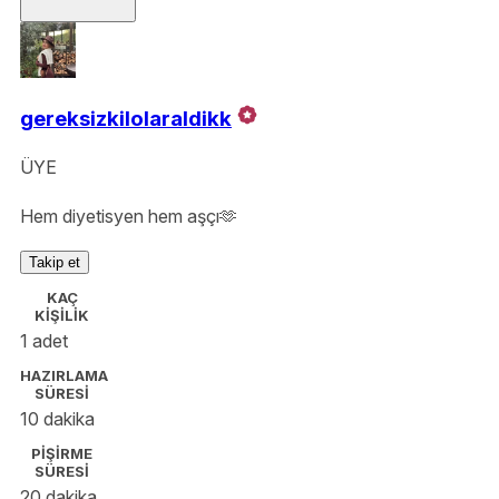
gereksizkilolaraldikk
ÜYE
Hem diyetisyen hem aşçı🫶
Takip et
KAÇ
KİŞİLİK
1 adet
HAZIRLAMA
SÜRESİ
10 dakika
PİŞİRME
SÜRESİ
20 dakika