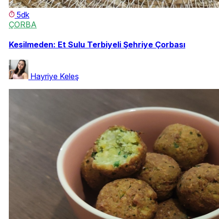
5dk
ÇORBA
Kesilmeden: Et Sulu Terbiyeli Şehriye Çorbası
Hayriye Keleş