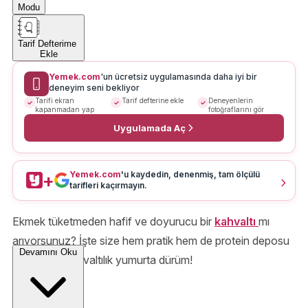
Modu
Tarif Defterime
Ekle
Yemek.com
'un ücretsiz uygulamasında daha iyi bir
deneyim seni bekliyor
Tarifi ekran
Tarif defterine ekle
Deneyenlerin
kapanmadan yap
fotoğraflarını gör
Uygulamada Aç
Yemek.com
'u kaydedin, denenmiş, tam ölçülü
+
tarifleri kaçırmayın.
Ekmek tüketmeden hafif ve doyurucu bir
kahvaltı
mı
arıyorsunuz? İşte size hem pratik hem de protein deposu
Devamını Oku
bir dürüm: Kahvaltılık yumurta dürüm!