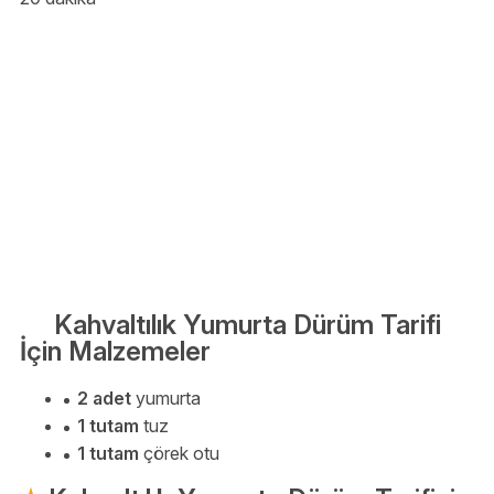
Kahvaltılık Yumurta Dürüm Tarifi
İçin Malzemeler
2 adet
yumurta
1 tutam
tuz
1 tutam
çörek otu