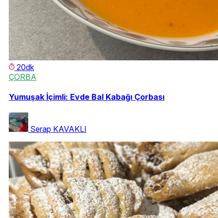
20dk
ÇORBA
Yumuşak İçimli: Evde Bal Kabağı Çorbası
Serap KAVAKLI