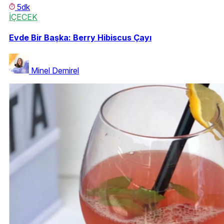
5dk
İÇECEK
Evde Bir Başka: Berry Hibiscus Çayı
Minel Demirel