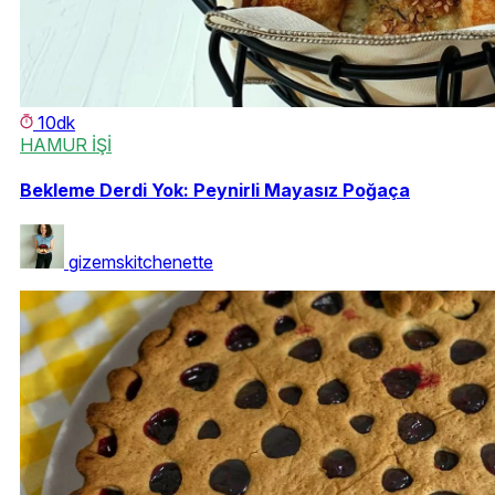
10dk
HAMUR İŞİ
Bekleme Derdi Yok: Peynirli Mayasız Poğaça
gizemskitchenette