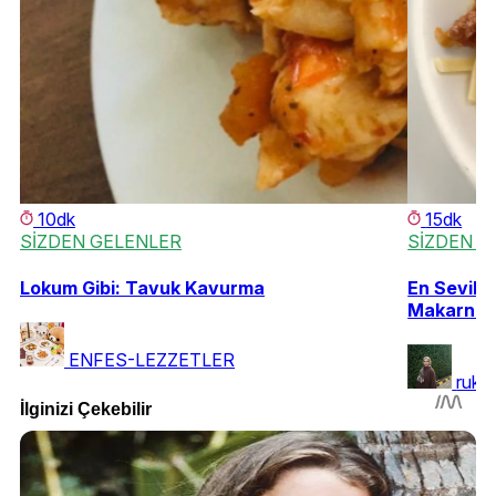
10dk
15dk
SİZDEN GELENLER
SİZDEN G
Lokum Gibi: Tavuk Kavurma
En Sevile
Makarna
ENFES-LEZZETLER
ruki