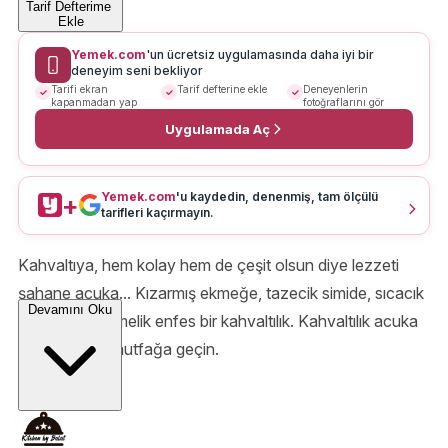
Tarif Defterime
Ekle
Yemek.com
'un ücretsiz uygulamasında daha iyi bir
deneyim seni bekliyor
Tarifi ekran
Tarif defterine ekle
Deneyenlerin
kapanmadan yap
fotoğraflarını gör
Uygulamada Aç
Yemek.com
'u kaydedin, denenmiş, tam ölçülü
+
tarifleri kaçırmayın.
Kahvaltıya, hem kolay hem de çeşit olsun diye lezzeti
şahane acuka... Kızarmış ekmeğe, tazecik simide, sıcacık
Devamını Oku
bir bagete sürmelik enfes bir kahvaltılık. Kahvaltılık acuka
sos tarifi için mutfağa geçin.