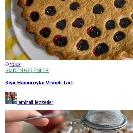
20dk
SİZDEN GELENLER
Kıyır Hamuruyla: Vişneli Tart
emineli_lezzetler