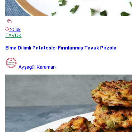
20dk
TAVUK
Elma Dilimli Patatesle: Fırınlanmış Tavuk Pirzola
Ayşegül Karaman