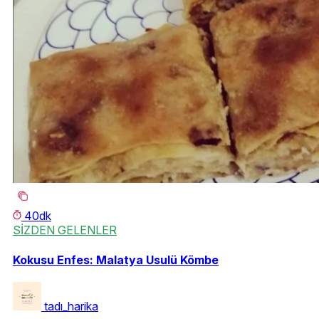
40dk
SİZDEN GELENLER
Kokusu Enfes: Malatya Usulü Kömbe
tadı_harika