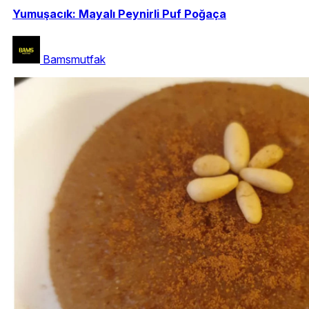
Yumuşacık: Mayalı Peynirli Puf Poğaça
Bamsmutfak