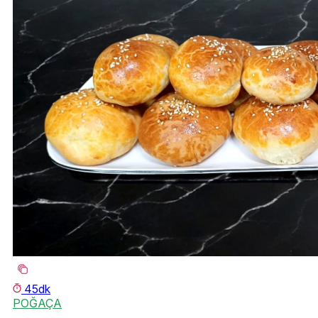
45dk
POĞAÇA