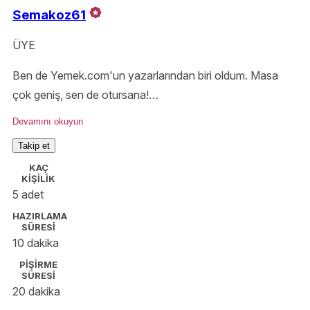
Semakoz61
ÜYE
Ben de Yemek.com'un yazarlarından biri oldum. Masa
çok geniş, sen de otursana!
Sizi instagram sayfamada beklerim 😊
Devamını okuyun
Takip et
KAÇ
KİŞİLİK
5 adet
HAZIRLAMA
SÜRESİ
10 dakika
PİŞİRME
SÜRESİ
20 dakika