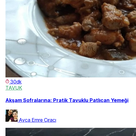
30dk
TAVUK
Akşam Sofralarına: Pratik Tavuklu Patlıcan Yemeği
Ayca Emre Çıracı