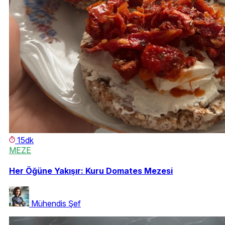
15dk
MEZE
Her Öğüne Yakışır: Kuru Domates Mezesi
Mühendis Şef