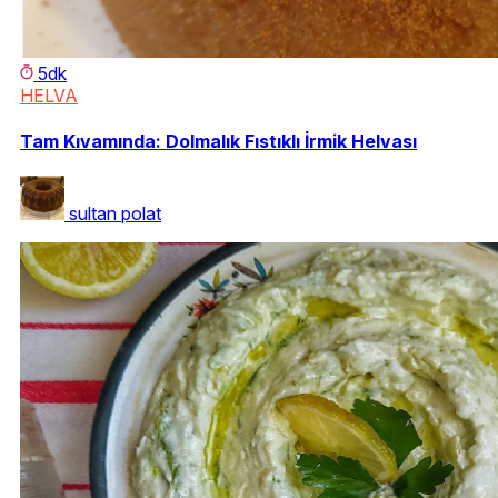
5dk
HELVA
Tam Kıvamında: Dolmalık Fıstıklı İrmik Helvası
sultan polat