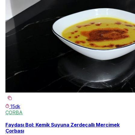
15dk
ÇORBA
Faydası Bol: Kemik Suyuna Zerdeçallı Mercimek
Çorbası