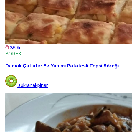
35dk
BÖREK
Damak Çatlatır: Ev Yapımı Patatesli Tepsi Böreği
sukranakpinar