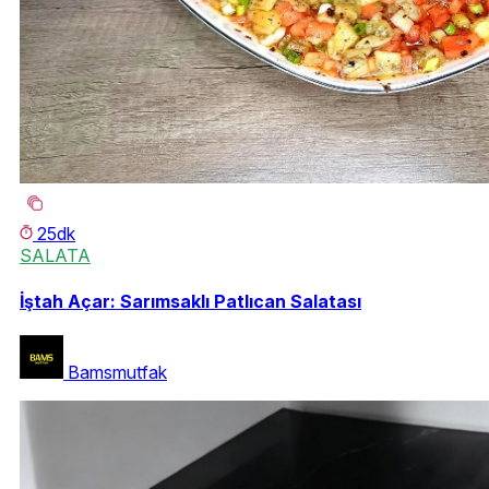
25dk
SALATA
İştah Açar: Sarımsaklı Patlıcan Salatası
Bamsmutfak