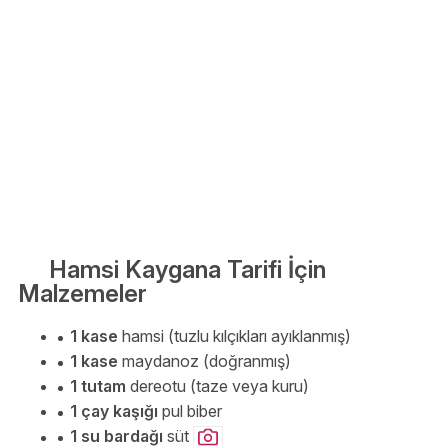
Hamsi Kaygana Tarifi İçin
Malzemeler
1 kase
hamsi (tuzlu kılçıkları ayıklanmış)
1 kase
maydanoz (doğranmış)
1 tutam
dereotu (taze veya kuru)
1 çay kaşığı
pul biber
1 su bardağı
süt