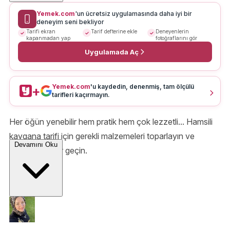
Yemek.com
'un ücretsiz uygulamasında daha iyi bir
deneyim seni bekliyor
Tarifi ekran
Tarif defterine ekle
Deneyenlerin
kapanmadan yap
fotoğraflarını gör
Uygulamada Aç
Yemek.com
'u kaydedin, denenmiş, tam ölçülü
+
tarifleri kaçırmayın.
Her öğün yenebilir hem pratik hem çok lezzetli... Hamsili
kaygana tarifi için gerekli malzemeleri toparlayın ve
Devamını Oku
mutfağa kadar geçin.