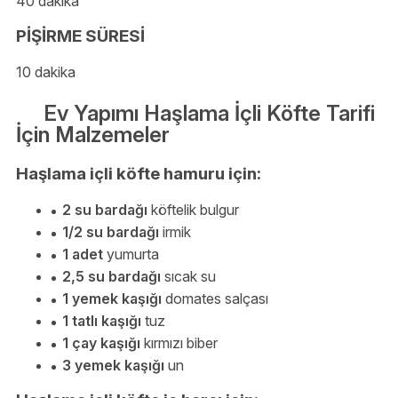
40 dakika
PİŞİRME SÜRESİ
10 dakika
Ev Yapımı Haşlama İçli Köfte Tarifi
İçin Malzemeler
Haşlama içli köfte hamuru için:
2 su bardağı
köftelik bulgur
1/2 su bardağı
irmik
1 adet
yumurta
2,5 su bardağı
sıcak su
1 yemek kaşığı
domates salçası
1 tatlı kaşığı
tuz
1 çay kaşığı
kırmızı biber
3 yemek kaşığı
un