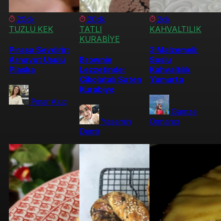
20dk
20dk
2dk
TUZLU KEK
TATLI
KAHVALTILIK
KURABİYE
Pırasa Sevdirir:
3 Malzemeli:
Arnavut Usulü
Brownie
Soslu
Plaska
Lezzetinde:
Kahvaltılık
Çikolatalı Saten
Yumurta
Kurabiye
Pınar Aluç
Gamze
Yasemin
Ormancı
Demir