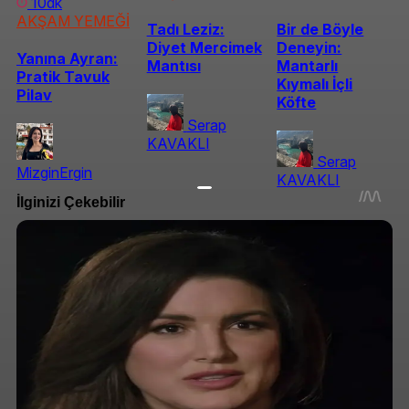
10dk
AKŞAM YEMEĞİ
Tadı Leziz:
Bir de Böyle
Diyet Mercimek
Deneyin:
Yanına Ayran:
Mantısı
Mantarlı
Pratik Tavuk
Kıymalı İçli
Pilav
Köfte
Serap
KAVAKLI
Serap
MizginErgin
KAVAKLI