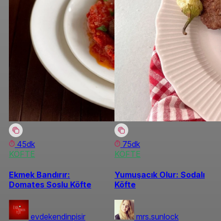
45dk
75dk
KÖFTE
KÖFTE
Ekmek Bandırır:
Yumuşacık Olur: Sodalı
Domates Soslu Köfte
Köfte
evdekendinpisir
mrs.sunlock