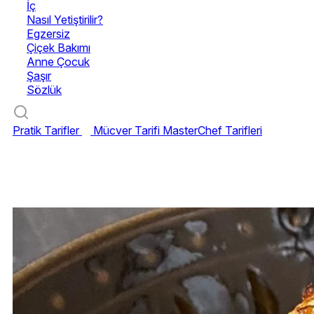
İç
Nasıl Yetiştirilir?
Egzersiz
Çiçek Bakımı
Anne Çocuk
Şaşır
Sözlük
Pratik Tarifler
Mücver Tarifi
MasterChef Tarifleri