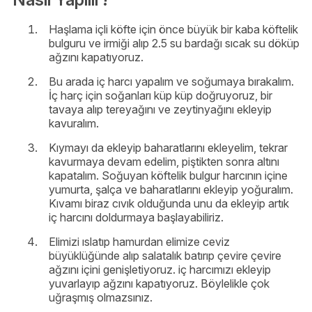
Haşlama içli köfte için önce büyük bir kaba köftelik
bulguru ve irmiği alıp 2.5 su bardağı sıcak su döküp
ağzını kapatıyoruz.
Bu arada iç harcı yapalım ve soğumaya bırakalım.
İç harç için soğanları küp küp doğruyoruz, bir
tavaya alıp tereyağını ve zeytinyağını ekleyip
kavuralım.
Kıymayı da ekleyip baharatlarını ekleyelim, tekrar
kavurmaya devam edelim, piştikten sonra altını
kapatalım. Soğuyan köftelik bulgur harcının içine
yumurta, şalça ve baharatlarını ekleyip yoğuralım.
Kıvamı biraz cıvık olduğunda unu da ekleyip artık
iç harcını doldurmaya başlayabiliriz.
Elimizi ıslatıp hamurdan elimize ceviz
büyüklüğünde alıp salatalık batırıp çevire çevire
ağzını içini genişletiyoruz. iç harcımızı ekleyip
yuvarlayıp ağzını kapatıyoruz. Böylelikle çok
uğraşmış olmazsınız.