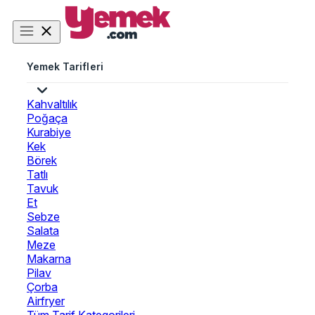
Yemek Tarifleri
Kahvaltılık
Poğaça
Kurabiye
Kek
Börek
Tatlı
Tavuk
Et
Sebze
Salata
Meze
Makarna
Pilav
Çorba
Airfryer