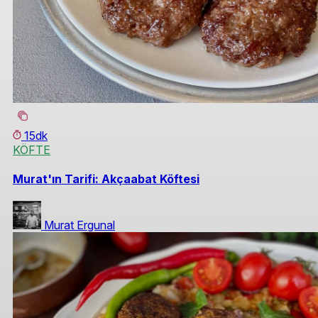
15dk
KÖFTE
Murat'ın Tarifi: Akçaabat Köftesi
Murat Ergunal