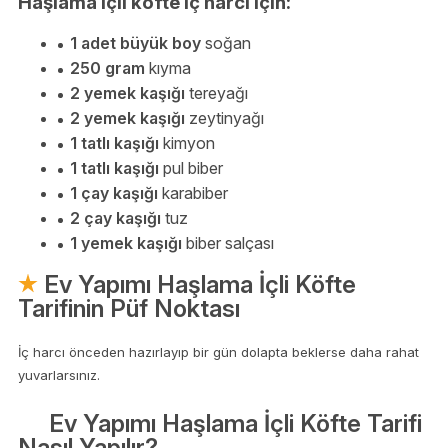
Haşlama içli köfte iç harcı için:
1 adet büyük boy
soğan
250 gram
kıyma
2 yemek kaşığı
tereyağı
2 yemek kaşığı
zeytinyağı
1 tatlı kaşığı
kimyon
1 tatlı kaşığı
pul biber
1 çay kaşığı
karabiber
2 çay kaşığı
tuz
1 yemek kaşığı
biber salçası
Ev Yapımı Haşlama İçli Köfte
Tarifinin Püf Noktası
İç harcı önceden hazırlayıp bir gün dolapta beklerse daha rahat
yuvarlarsınız.
Ev Yapımı Haşlama İçli Köfte Tarifi
Nasıl Yapılır?