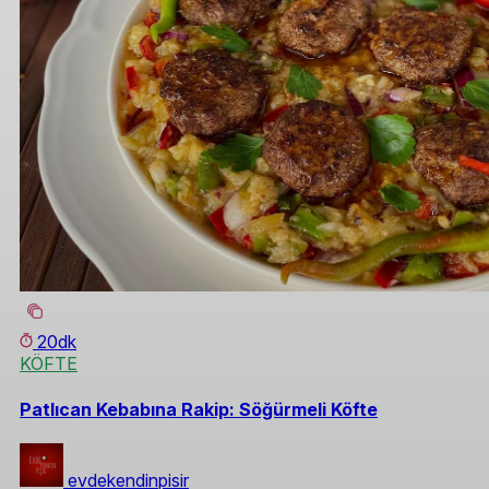
20dk
KÖFTE
Patlıcan Kebabına Rakip: Söğürmeli Köfte
evdekendinpisir