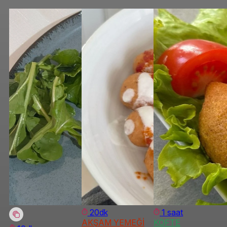
20dk
1 saat
AKŞAM YEMEĞİ
KÖFTE