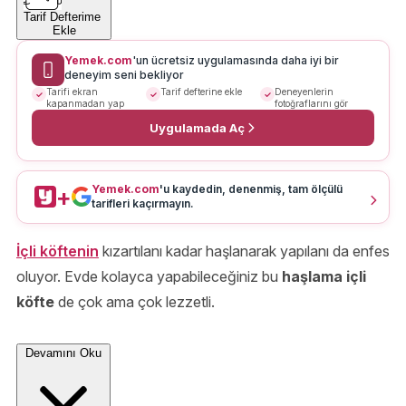
Tarif Defterime
Ekle
Yemek.com
'un ücretsiz uygulamasında daha iyi bir
deneyim seni bekliyor
Tarifi ekran
Tarif defterine ekle
Deneyenlerin
kapanmadan yap
fotoğraflarını gör
Uygulamada Aç
Yemek.com
'u kaydedin, denenmiş, tam ölçülü
+
tarifleri kaçırmayın.
İçli köftenin
kızartılanı kadar haşlanarak yapılanı da enfes
oluyor. Evde kolayca yapabileceğiniz bu
haşlama içli
köfte
de çok ama çok lezzetli.
Devamını Oku