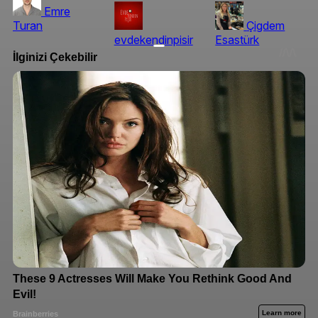
Emre
Turan
Çigdem
evdekendinpisir
Esastürk