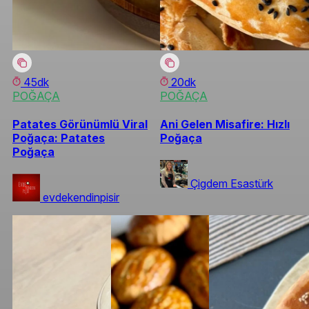
45dk
20dk
POĞAÇA
POĞAÇA
Patates Görünümlü Viral
Ani Gelen Misafire: Hızlı
Poğaça: Patates
Poğaça
Poğaça
Çigdem Esastürk
evdekendinpisir