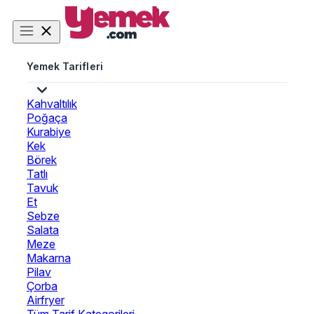
Yemek Tarifleri
Kahvaltılık
Poğaça
Kurabiye
Kek
Börek
Tatlı
Tavuk
Et
Sebze
Salata
Meze
Makarna
Pilav
Çorba
Airfryer