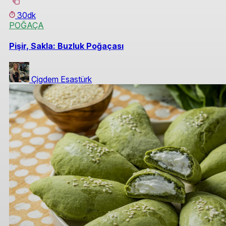
30dk
POĞAÇA
Pişir, Sakla: Buzluk Poğaçası
Çigdem Esastürk