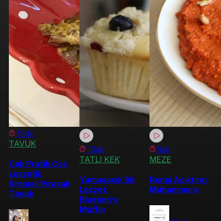
15dk
TAVUK
10dk
5dk
TATLI KEK
MEZE
Çok Pratik Çok
Lezzetli:
Yumuşacık Bir
Rengi Acıktırır:
Kremalı Pırasalı
Lezzet:
Muhammara
Tavuk
Blueberry
Muffin