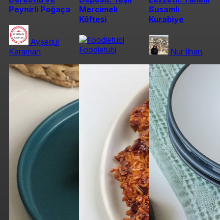
Peynirli Poğaça
Mercimek
Susamlı
Köftesi
Kurabiye
Ayşegül
Foodietubi
Karaman
Nur Ilhan