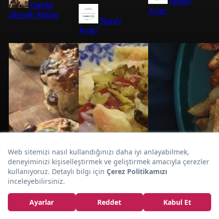
Nuray
Damla
Ayan
Şimşek Akbaş
Nuray
Ayan
Ev Yapımı
Çayın En İyi Dostu:
Dereotlu Poğaça
Tarifi