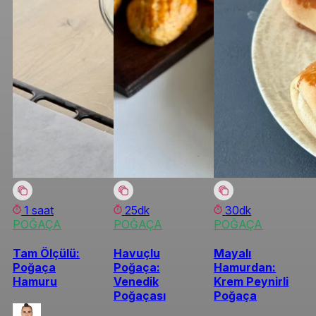
1 saat
25dk
30dk
POĞAÇA
POĞAÇA
POĞAÇA
Tam Ölçülü:
Havuçlu
Mayalı
Poğaça
Poğaça:
Hamurdan:
Hamuru
Venedik
Krem Peynirli
Poğaçası
Poğaça