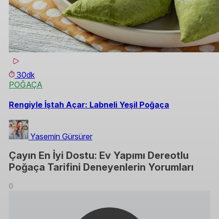
30dk
POĞAÇA
Rengiyle İştah Açar: Labneli Yeşil Poğaça
Yasemin Gürsürer
Çayın En İyi Dostu: Ev Yapımı Dereotlu
Poğaça Tarifini Deneyenlerin Yorumları
0