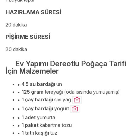
HAZIRLAMA SÜRESİ
20 dakika
PİŞİRME SÜRESİ
30 dakika
Ev Yapımı Dereotlu Poğaça Tarifi
İçin Malzemeler
4.5 su bardağı
un
125 gram
tereyağı (oda ısısında yumuşamış)
1 çay bardağı
sıvı yağ
1 çay bardağı
yoğurt
1 adet
yumurta
1 paket
kabartma tozu
1 tatlı kaşığı
tuz