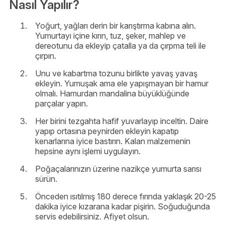
Nasıl Yapılır?
Yoğurt, yağları derin bir karıştırma kabına alın.
Yumurtayı içine kırın, tuz, şeker, mahlep ve
dereotunu da ekleyip çatalla ya da çırpma teli ile
çırpın.
Unu ve kabartma tozunu birlikte yavaş yavaş
ekleyin. Yumuşak ama ele yapışmayan bir hamur
olmalı. Hamurdan mandalina büyüklüğünde
parçalar yapın.
Her birini tezgahta hafif yuvarlayıp inceltin. Daire
yapıp ortasına peynirden ekleyin kapatıp
kenarlarına iyice bastırın. Kalan malzemenin
hepsine aynı işlemi uygulayın.
Poğaçalarınızın üzerine nazikçe yumurta sarısı
sürün.
Önceden ısıtılmış 180 derece fırında yaklaşık 20-25
dakika iyice kızarana kadar pişirin. Soğuduğunda
servis edebilirsiniz. Afiyet olsun.