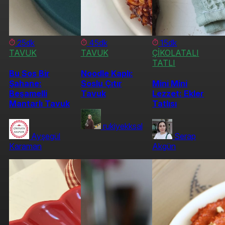
25dk
45dk
15dk
TAVUK
TAVUK
ÇİKOLATALI
TATLI
Bu Sos Bir
Noodle Kaplı:
Şahane:
Soslu Çıtır
Mini Mini
Beşamelli
Tavuk
Lezzet: Ekler
Mantarlı Tavuk
Tatlısı
rukiyekksal
Ayşegül
Serap
Karaman
Akgün