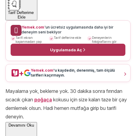
Tarif Defterime
Ekle
Yemek.com
'un ücretsiz uygulamasında daha iyi bir
deneyim seni bekliyor
Tarifi ekran
Tarif defterine ekle
Deneyenlerin
kapanmadan yap
fotoğraflarını gör
Uygulamada Aç
Yemek.com
'u kaydedin, denenmiş, tam ölçülü
+
tarifleri kaçırmayın.
Mayalama yok, bekleme yok. 30 dakika sonra fırından
sıcacık çıkan
poğaça
kokusu için size kalan taze bir çay
demlemek olsun. Hadi hemen mutfağa girip bu tarifi
deneyin.
Devamını Oku