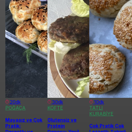
20dk
30dk
10dk
POĞAÇA
KÖFTE
TATLI
KURABİYE
Mayasız ve Çok
Glutensiz ve
Pratik:
Protein
Çok Pratik Çok
Dereotlu ve
Deposu: Yeşil
Lezzetli: Tahinli