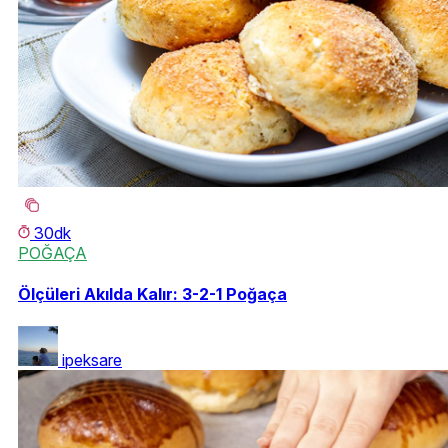
30dk
POĞAÇA
Ölçüleri Akılda Kalır: 3-2-1 Poğaça
ipeksare