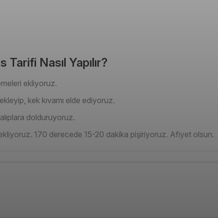
Tarifi Nasıl Yapılır?
emeleri ekliyoruz.
kleyip, kek kıvamı elde ediyoruz.
alıplara dolduruyoruz.
 ekliyoruz. 170 derecede 15-20 dakika pişiriyoruz. Afiyet olsun.