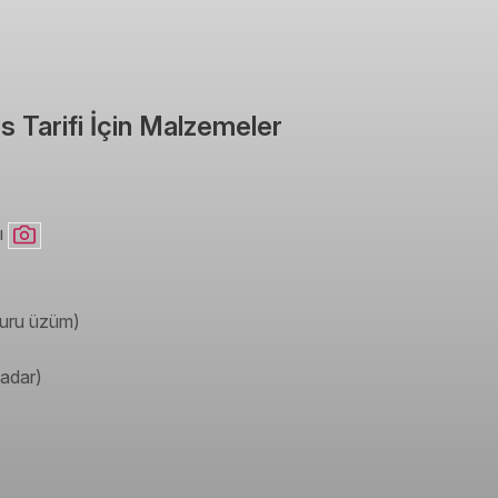
 Tarifi İçin Malzemeler
ı
kuru üzüm)
kadar)