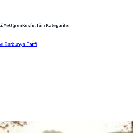
sü
Ye
Öğren
Keşfet
Tüm Kategoriler
eri
Barbunya Tarifi