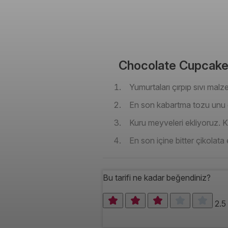
Chocolate Cupcakes 
Yumurtaları çırpıp sıvı malz
En son kabartma tozu unu e
Kuru meyveleri ekliyoruz. K
En son içine bitter çikolata
Bu tarifi ne kadar beğendiniz?
2.5