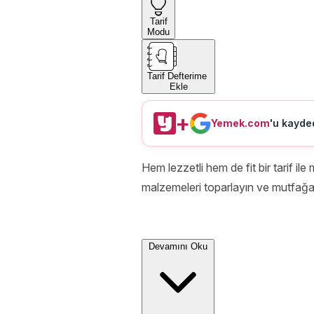
Tarif
Modu
Tarif Defterime
Ekle
+
Yemek.com
'u kayded
Hem lezzetli hem de fit bir tarif i
malzemeleri toparlayın ve mutfağa 
Devamını Oku