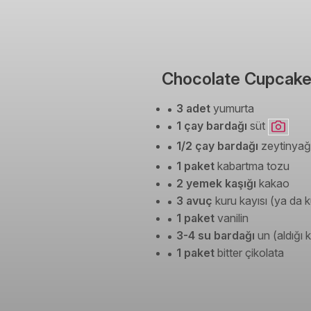
Chocolate Cupcakes
3 adet
yumurta
1 çay bardağı
süt
1/2 çay bardağı
zeytinyağ
1 paket
kabartma tozu
2 yemek kaşığı
kakao
3 avuç
kuru kayısı (ya da 
1 paket
vanilin
3-4 su bardağı
un (aldığı 
1 paket
bitter çikolata