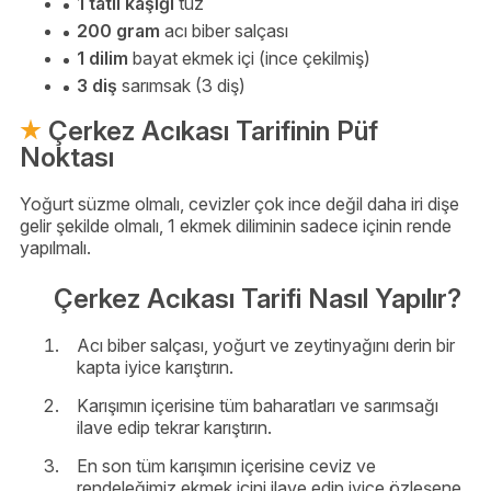
1 tatlı kaşığı
tuz
200 gram
acı biber salçası
1 dilim
bayat ekmek içi (ince çekilmiş)
3 diş
sarımsak (3 diş)
Çerkez Acıkası Tarifinin Püf
Noktası
Yoğurt süzme olmalı, cevizler çok ince değil daha iri dişe
gelir şekilde olmalı, 1 ekmek diliminin sadece içinin rende
yapılmalı.
Çerkez Acıkası Tarifi Nasıl Yapılır?
Acı biber salçası, yoğurt ve zeytinyağını derin bir
kapta iyice karıştırın.
Karışımın içerisine tüm baharatları ve sarımsağı
ilave edip tekrar karıştırın.
En son tüm karışımın içerisine ceviz ve
rendeleğimiz ekmek içini ilave edip iyice özleşene