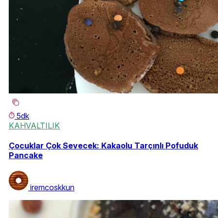
5dk
KAHVALTILIK
Çocuklar Çok Sevecek: Kakaolu Tarçınlı Pofuduk
Pancake
iremcoskkun