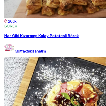
20dk
BÖREK
Nar Gibi Kızarmış: Kolay Patatesli Börek
Mutfaktakisanatim