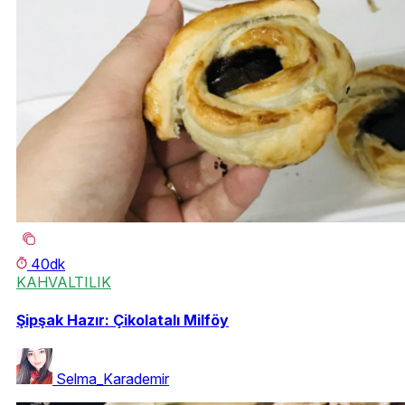
40dk
KAHVALTILIK
Şipşak Hazır: Çikolatalı Milföy
Selma_Karademir