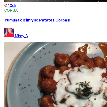
10dk
ÇORBA
Yumuşak İçimiyle: Patates Çorbası
Miray_3