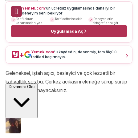
Yemek.com
'un ücretsiz uygulamasında daha iyi bir
deneyim seni bekliyor
Tarifi ekran
Tarif defterine ekle
Deneyenlerin
kapanmadan yap
fotoğraflarını gör
Uygulamada Aç
Yemek.com
'u kaydedin, denenmiş, tam ölçülü
+
tarifleri kaçırmayın.
Geleneksel, iştah açıcı, besleyici ve çok lezzetli bir
kahvaltılık sos bu. Çerkez acıkasını ekmeğe sürüp sürüp
Devamını Oku
yemeye doyamayacaksınız.