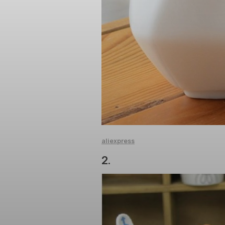
aliexpress
2.