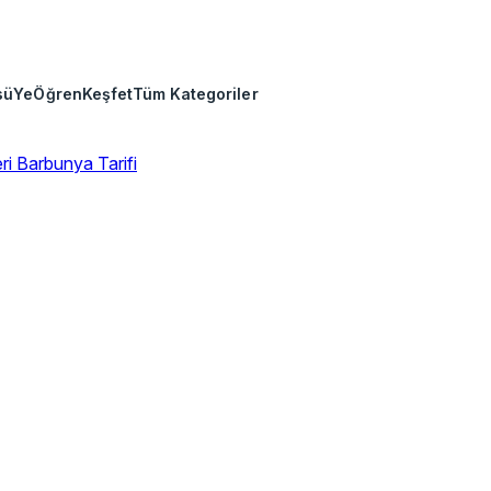
sü
Ye
Öğren
Keşfet
Tüm Kategoriler
eri
Barbunya Tarifi