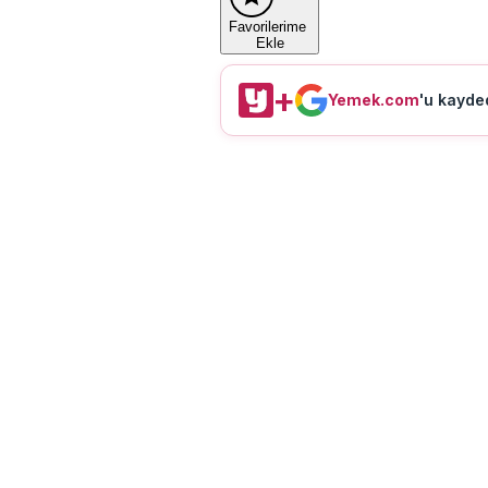
Favorilerime
Ekle
+
Yemek.com
'u kayded