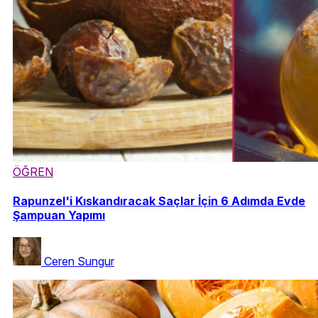
ÖĞREN
Rapunzel'i Kıskandıracak Saçlar İçin 6 Adımda Evde
Şampuan Yapımı
Ceren Sungur