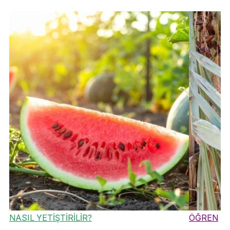
NASIL YETİŞTİRİLİR?
ÖĞREN