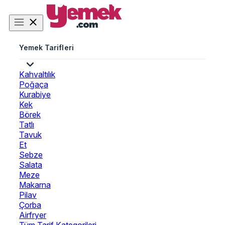
Yemek Tarifleri
Kahvaltılık
Poğaça
Kurabiye
Kek
Börek
Tatlı
Tavuk
Et
Sebze
Salata
Meze
Makarna
Pilav
Çorba
Airfryer