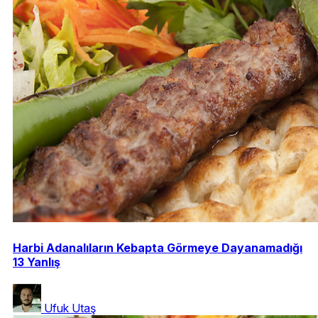
Harbi Adanalıların Kebapta Görmeye Dayanamadığı
13 Yanlış
Ufuk Utaş