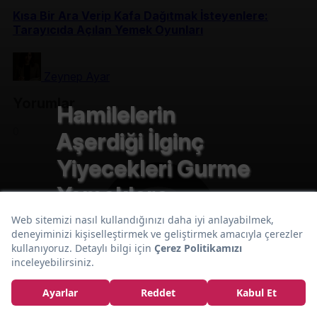
Kısa Bir Ara Verip Kafa Dağıtmak İsteyenlere:
Tarayıcıda Açılan Yemek Oyunları
Zeynep Ayar
Yorumlar
Hamilelerin
0
Aşerdiği İlginç
Yiyecekleri Gurme
Yemeklere
Dönüştüren Çılgın
Proje