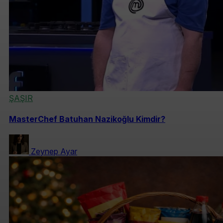
ŞAŞIR
MasterChef Batuhan Nazikoğlu Kimdir?
Zeynep Ayar