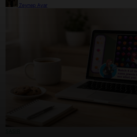
Zeynep Ayar
ŞAŞIR