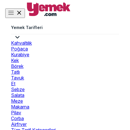
Yemek Tarifleri
Kahvaltılık
Poğaça
Kurabiye
Kek
Börek
Tatlı
Tavuk
Et
Sebze
Salata
Meze
Makarna
Pilav
Çorba
Airfryer