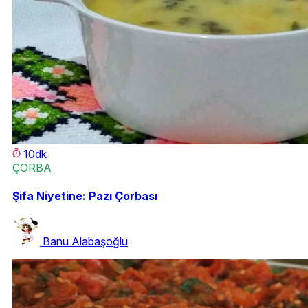
10dk
ÇORBA
Şifa Niyetine: Pazı Çorbası
Banu Alabaşoğlu