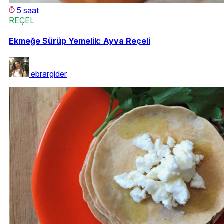
5 saat
REÇEL
Ekmeğe Sürüp Yemelik: Ayva Reçeli
ebrargider