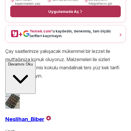
kapanmadan yap
fotoğraflarını gör
Uygulamada Aç
Yemek.com
'u kaydedin, denenmiş, tam ölçülü
+
tarifleri kaçırmayın.
Çay saatlerinize yakışacak mükemmel bir lezzet ile
mutfağınıza konuk oluyoruz. Malzemeleri ile sizleri
Devamını Oku
zorlamayacak mis kokulu mandalinalı ters yüz kek tarifi
için kolları sıvayın.
Neslihan_Biber