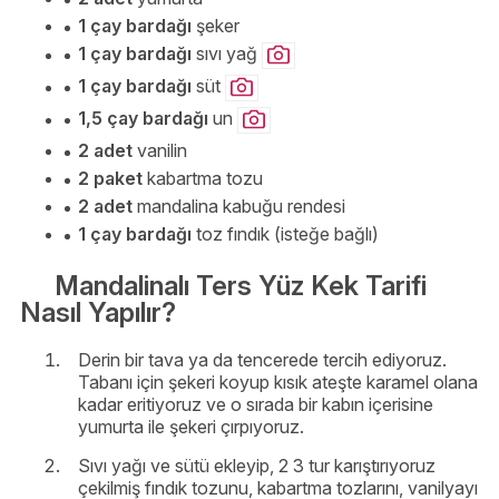
1 çay bardağı
şeker
1 çay bardağı
sıvı yağ
1 çay bardağı
süt
1,5 çay bardağı
un
2 adet
vanilin
2 paket
kabartma tozu
2 adet
mandalina kabuğu rendesi
1 çay bardağı
toz fındık (isteğe bağlı)
Mandalinalı Ters Yüz Kek Tarifi
Nasıl Yapılır?
Derin bir tava ya da tencerede tercih ediyoruz.
Tabanı için şekeri koyup kısık ateşte karamel olana
kadar eritiyoruz ve o sırada bir kabın içerisine
yumurta ile şekeri çırpıyoruz.
Sıvı yağı ve sütü ekleyip, 2 3 tur karıştırıyoruz
çekilmiş fındık tozunu, kabartma tozlarını, vanilyayı