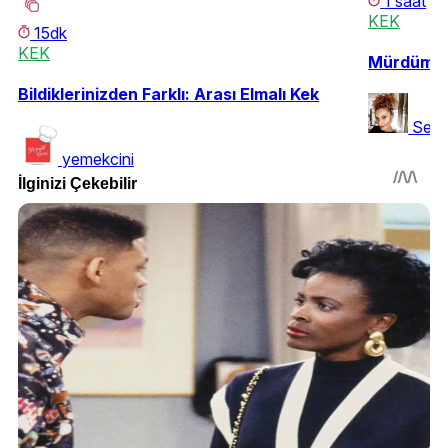
1 saat
KEK
15dk
KEK
Mürdüm Er
Bildiklerinizden Farklı: Arası Elmalı Kek
Sera
yemekcini