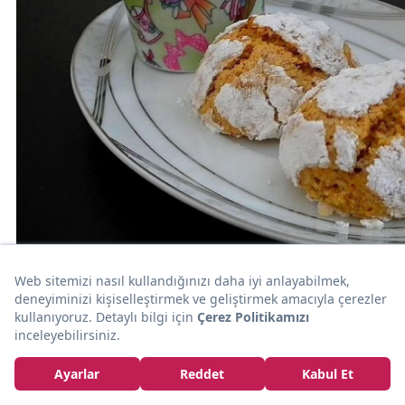
30dk
KURABİYE
Bir Mağrip Esintisi: Susamlı Fas Kurabiyesi
Banu Alabaşoğlu