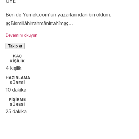
ÜYE
Ben de Yemek.com'un yazarlarından biri oldum.
🎀Bismillâhirrahmânirrahîm🎀
"Eûzü bi kelimâtillâhi't-tâmmeti min kulli şeytanin ve
Devamını okuyun
hâmmetin ve min külli aynin lâmmetin."
Takip et
KAÇ
KİŞİLİK
4 kişilik
HAZIRLAMA
SÜRESİ
10 dakika
PİŞİRME
SÜRESİ
25 dakika