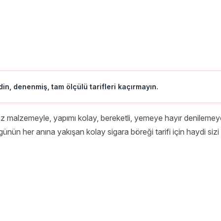
in, denenmiş, tam ölçülü tarifleri kaçırmayın.
 malzemeyle, yapımı kolay, bereketli, yemeye hayır denilemeyen çı
, günün her anına yakışan kolay sigara böreği tarifi için haydi siz