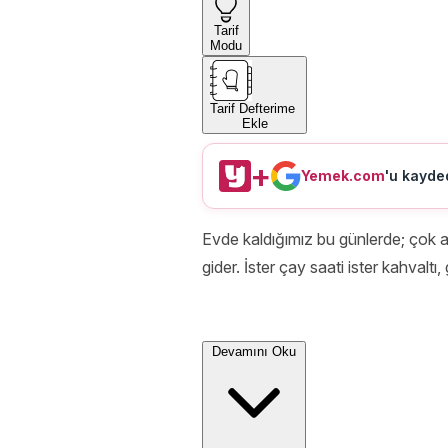
Tarif
Modu
Tarif Defterime
Ekle
+
Yemek.com
'u kayded
Evde kaldığımız bu günlerde; çok az
gider. İster çay saati ister kahvaltı
Devamını Oku