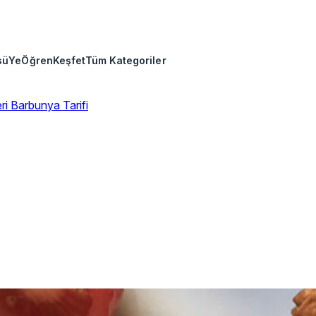
sü
Ye
Öğren
Keşfet
Tüm Kategoriler
eri
Barbunya Tarifi