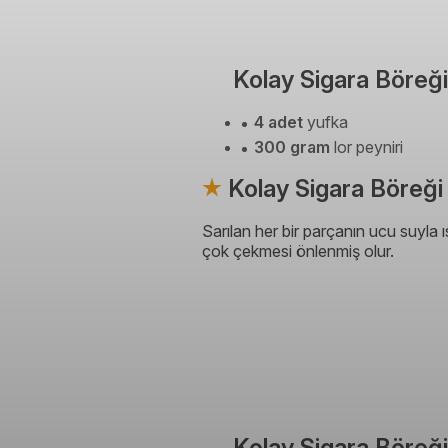
Kolay Sigara Böreği
4 adet
yufka
300 gram
lor peyniri
Kolay Sigara Böreği 
Sarılan her bir parçanın ucu suyla ıs
çok çekmesi önlenmiş olur.
Kolay Sigara Böreği 