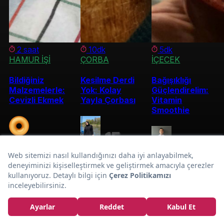
2 saat
10dk
5dk
HAMUR İŞİ
ÇORBA
İÇECEK
Bildiğiniz
Kesilme Derdi
Bağışıklığı
Malzemelerle:
Yok: Kolay
Güçlendirelim:
Cevizli Ekmek
Yayla Çorbası
Vitamin
Smoothie
15
Pratik Hazırlanan:
jefebutikpasta
OburYemek
Kadir
Dakikada Sufle
Özçeltik
Tarifi