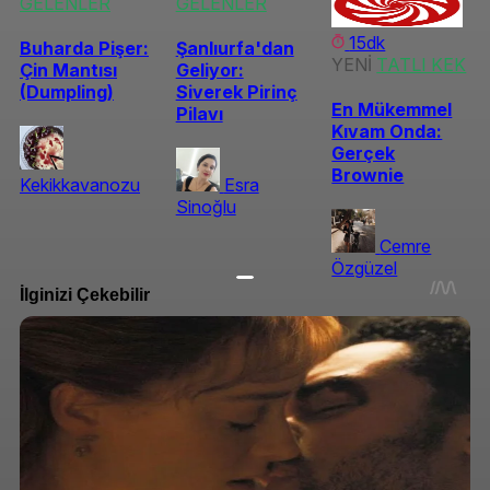
GELENLER
GELENLER
15dk
Buharda Pişer:
Şanlıurfa'dan
YENİ
TATLI KEK
Çin Mantısı
Geliyor:
(Dumpling)
Siverek Pirinç
En Mükemmel
Pilavı
Kıvam Onda:
Gerçek
Brownie
Kekikkavanozu
Esra
Sinoğlu
Cemre
Özgüzel