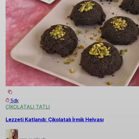
5dk
ÇİKOLATALI TATLI
Lezzeti Katlandı: Çikolatalı İrmik Helvası