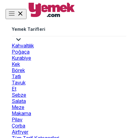
Yemek Tarifleri
Kahvaltılık
Poğaça
Kurabiye
Kek
Börek
Tatlı
Tavuk
Et
Sebze
Salata
Meze
Makarna
Pilav
Çorba
Airfryer