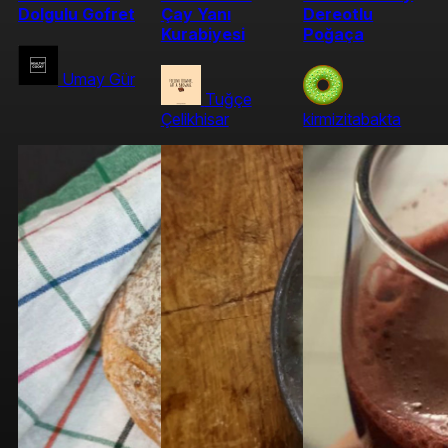
Dolgulu Gofret
Çay Yanı
Dereotlu
Kurabiyesi
Poğaça
Umay Gür
Tuğçe
Çelikhisar
kirmizitabakta