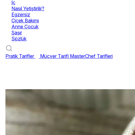
İç
Nasıl Yetiştirilir?
Egzersiz
Çiçek Bakımı
Anne Çocuk
Şaşır
Sözlük
Pratik Tarifler
Mücver Tarifi
MasterChef Tarifleri