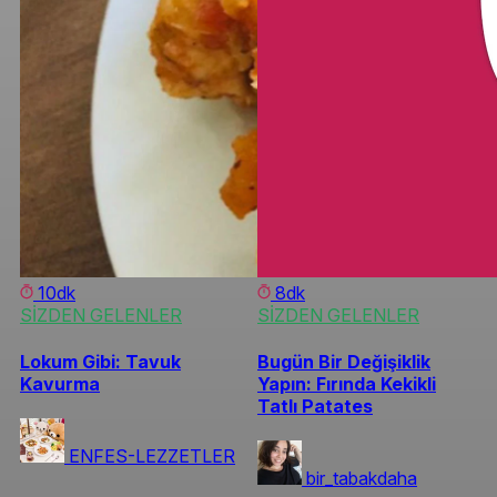
10dk
8dk
SİZDEN GELENLER
SİZDEN GELENLER
Lokum Gibi: Tavuk
Bugün Bir Değişiklik
Kavurma
Yapın: Fırında Kekikli
Tatlı Patates
ENFES-LEZZETLER
bir_tabakdaha