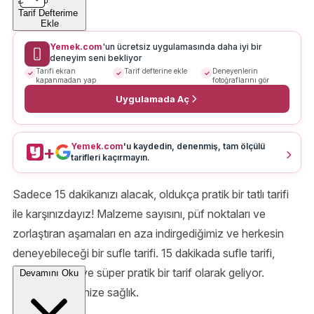
Tarif Defterime
Ekle
Yemek.com
'un ücretsiz uygulamasında daha iyi bir
deneyim seni bekliyor
Tarifi ekran
Tarif defterine ekle
Deneyenlerin
kapanmadan yap
fotoğraflarını gör
Uygulamada Aç
Yemek.com
'u kaydedin, denenmiş, tam ölçülü
+
tarifleri kaçırmayın.
Sadece 15 dakikanızı alacak, oldukça pratik bir tatlı tarifi
ile karşınızdayız!
Malzeme sayısını, püf noktaları ve
zorlaştıran aşamaları en aza indirgediğimiz ve herkesin
deneyebileceği bir sufle tarifi. 15 dakikada sufle tarifi,
süper lezzetli ve süper pratik bir tarif olarak geliyor.
Devamını Oku
Şimdiden ellerinize sağlık.