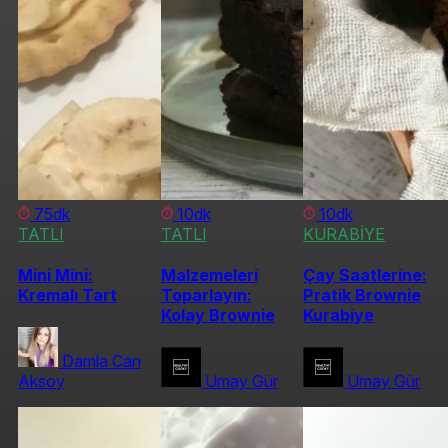
75dk
10dk
10dk
TATLI
TATLI
KURABİYE
Mini Mini:
Malzemeleri
Çay Saatlerine:
Kremalı Tart
Toparlayın:
Pratik Brownie
Kolay Brownie
Kurabiye
Damla Can
Aksoy
Umay Gür
Umay Gür