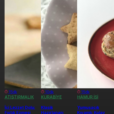
15dk
10dk
15dk
ATIŞTIRMALIK
KURABİYE
HAMUR İŞİ
İçi Lezzet Dolu:
Klasik
Yumuşacık
Fıstık Ezmesi
Hazırlanan:
Kıvamlı: Kolay